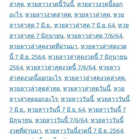
ล่าสุด
,
หวยลาวงวดนี้วันนี้
,
หวยลาวงวดนี้ออก
อะไร
,
หวยลาวงวดล่าสุด
,
หวยลาวล่าสุด
,
หวย
ลาวล่าสุด 7 มิ.ย.
,
หวยลาวล่าสุด 7 มิ.ย. 64
,
หวย
ลาวล่าสุด 7 มิถุนายน
,
หวยลาวล่าสุด 7/6/64
,
หวยลาวล่าสุดงวดที่ผ่านมา
,
หวยลาวล่าสุดงวด
นี้ 7 มิ.ย. 2564
,
หวยลาวล่าสุดงวดนี้ 7 มิถุนายน
2564
,
หวยลาวล่าสุดงวดนี้ 7/6/64
,
หวยลาว
ล่าสุดงวดนี้ออกอะไร
,
หวยลาวล่าสุดงวดล่าสุด
,
หวยลาวล่าสุดล่าสุด
,
หวยลาวล่าสุดวันนี้
,
หวย
ลาวล่าสุดออกอะไร
,
หวยลาววันนี้
,
หวยลาววันนี้
7 มิ.ย.
,
หวยลาววันนี้ 7 มิ.ย. 64
,
หวยลาววันนี้ 7
มิถุนายน
,
หวยลาววันนี้ 7/6/64
,
หวยลาววันนี้
งวดที่ผ่านมา
,
หวยลาววันนี้งวดนี้ 7 มิ.ย. 2564
,