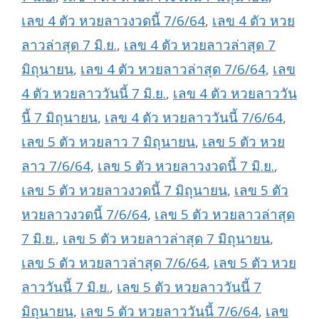
เลข 4 ตัว หวยลาวงวดนี้ 7/6/64
,
เลข 4 ตัว หวย
ลาวล่าสุด 7 มิ.ย.
,
เลข 4 ตัว หวยลาวล่าสุด 7
มิถุนายน
,
เลข 4 ตัว หวยลาวล่าสุด 7/6/64
,
เลข
4 ตัว หวยลาววันนี้ 7 มิ.ย.
,
เลข 4 ตัว หวยลาววัน
นี้ 7 มิถุนายน
,
เลข 4 ตัว หวยลาววันนี้ 7/6/64
,
เลข 5 ตัว หวยลาว 7 มิถุนายน
,
เลข 5 ตัว หวย
ลาว 7/6/64
,
เลข 5 ตัว หวยลาวงวดนี้ 7 มิ.ย.
,
เลข 5 ตัว หวยลาวงวดนี้ 7 มิถุนายน
,
เลข 5 ตัว
หวยลาวงวดนี้ 7/6/64
,
เลข 5 ตัว หวยลาวล่าสุด
7 มิ.ย.
,
เลข 5 ตัว หวยลาวล่าสุด 7 มิถุนายน
,
เลข 5 ตัว หวยลาวล่าสุด 7/6/64
,
เลข 5 ตัว หวย
ลาววันนี้ 7 มิ.ย.
,
เลข 5 ตัว หวยลาววันนี้ 7
มิถุนายน
,
เลข 5 ตัว หวยลาววันนี้ 7/6/64
,
เลข