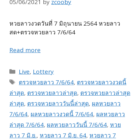
05/06/2021
by
zcooby
หวยลาวงวดวันที่ 7 มิถุนายน 2564 หวยลาว
สด+ตรวจหวยลาว 7/6/64
Read more
Categories
Live
,
Lottery
Tags
ตรวจหวยลาว 7/6/64
,
ตรวจหวยลาวงวดนี้
ล่าสุด
,
ตรวจหวยลาวล่าสุด
,
ตรวจหวยลาวล่าสุด
ล่าสุด
,
ตรวจหวยลาววันนี้ล่าสุด
,
ผลหวยลาว
7/6/64
,
ผลหวยลาวงวดนี้ 7/6/64
,
ผลหวยลาว
ล่าสุด 7/6/64
,
ผลหวยลาววันนี้ 7/6/64
,
หวย
ลาว 7 มิ.ย.
,
หวยลาว 7 มิ.ย. 64
,
หวยลาว 7