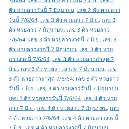
7/6/64
,
เลข 2 ตัว หวยลาววันนี้ 7 มิ.ย.
,
เลข 2
ตัว หวยลาววันนี้ 7 มิถุนายน
,
เลข 2 ตัว หวยลาว
วันนี้ 7/6/64
,
เลข 3 ตัว หวยลาว 7 มิ.ย.
,
เลข 3
ตัว หวยลาว 7 มิถุนายน
,
เลข 3 ตัว หวยลาว
7/6/64
,
เลข 3 ตัว หวยลาวงวดนี้ 7 มิ.ย.
,
เลข 3
ตัว หวยลาวงวดนี้ 7 มิถุนายน
,
เลข 3 ตัว หวย
ลาวงวดนี้ 7/6/64
,
เลข 3 ตัว หวยลาวล่าสุด 7
มิ.ย.
,
เลข 3 ตัว หวยลาวล่าสุด 7 มิถุนายน
,
เลข
3 ตัว หวยลาวล่าสุด 7/6/64
,
เลข 3 ตัว หวยลาว
วันนี้ 7 มิ.ย.
,
เลข 3 ตัว หวยลาววันนี้ 7 มิถุนายน
,
เลข 3 ตัว หวยลาววันนี้ 7/6/64
,
เลข 4 ตัว หวย
ลาว 7 มิ.ย.
,
เลข 4 ตัว หวยลาว 7 มิถุนายน
,
เลข
4 ตัว หวยลาว 7/6/64
,
เลข 4 ตัว หวยลาวงวดนี้
7 มิ.ย.
,
เลข 4 ตัว หวยลาวงวดนี้ 7 มิถุนายน
,