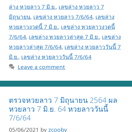
ล่าง หวยลาว 7 มิ.ย.
,
เลขล่าง หวยลาว 7
มิถุนายน
,
เลขล่าง หวยลาว 7/6/64
,
เลขล่าง
หวยลาวงวดนี้ 7 มิ.ย.
,
เลขล่าง หวยลาวงวดนี้
7/6/64
,
เลขล่าง หวยลาวล่าสุด 7 มิ.ย.
,
เลขล่าง
หวยลาวล่าสุด 7/6/64
,
เลขล่าง หวยลาววันนี้ 7
มิ.ย.
,
เลขล่าง หวยลาววันนี้ 7/6/64
Leave a comment
ตรวจหวยลาว 7 มิถุนายน 2564 ผล
หวยลาว 7 มิ.ย. 64 หวยลาววันนี้
7/6/64
05/06/2021
by
zcooby