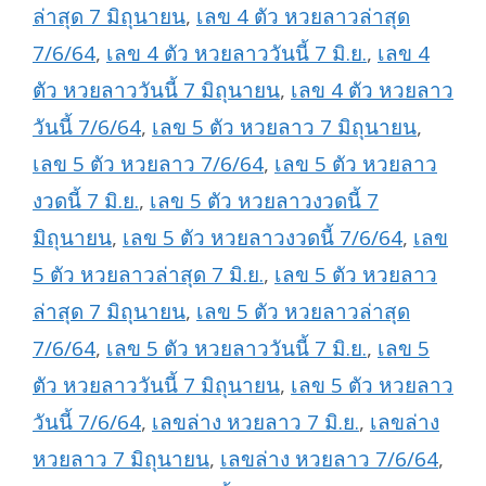
ล่าสุด 7 มิถุนายน
,
เลข 4 ตัว หวยลาวล่าสุด
7/6/64
,
เลข 4 ตัว หวยลาววันนี้ 7 มิ.ย.
,
เลข 4
ตัว หวยลาววันนี้ 7 มิถุนายน
,
เลข 4 ตัว หวยลาว
วันนี้ 7/6/64
,
เลข 5 ตัว หวยลาว 7 มิถุนายน
,
เลข 5 ตัว หวยลาว 7/6/64
,
เลข 5 ตัว หวยลาว
งวดนี้ 7 มิ.ย.
,
เลข 5 ตัว หวยลาวงวดนี้ 7
มิถุนายน
,
เลข 5 ตัว หวยลาวงวดนี้ 7/6/64
,
เลข
5 ตัว หวยลาวล่าสุด 7 มิ.ย.
,
เลข 5 ตัว หวยลาว
ล่าสุด 7 มิถุนายน
,
เลข 5 ตัว หวยลาวล่าสุด
7/6/64
,
เลข 5 ตัว หวยลาววันนี้ 7 มิ.ย.
,
เลข 5
ตัว หวยลาววันนี้ 7 มิถุนายน
,
เลข 5 ตัว หวยลาว
วันนี้ 7/6/64
,
เลขล่าง หวยลาว 7 มิ.ย.
,
เลขล่าง
หวยลาว 7 มิถุนายน
,
เลขล่าง หวยลาว 7/6/64
,