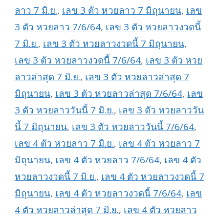
ลาว 7 มิ.ย.
,
เลข 3 ตัว หวยลาว 7 มิถุนายน
,
เลข
3 ตัว หวยลาว 7/6/64
,
เลข 3 ตัว หวยลาวงวดนี้
7 มิ.ย.
,
เลข 3 ตัว หวยลาวงวดนี้ 7 มิถุนายน
,
เลข 3 ตัว หวยลาวงวดนี้ 7/6/64
,
เลข 3 ตัว หวย
ลาวล่าสุด 7 มิ.ย.
,
เลข 3 ตัว หวยลาวล่าสุด 7
มิถุนายน
,
เลข 3 ตัว หวยลาวล่าสุด 7/6/64
,
เลข
3 ตัว หวยลาววันนี้ 7 มิ.ย.
,
เลข 3 ตัว หวยลาววัน
นี้ 7 มิถุนายน
,
เลข 3 ตัว หวยลาววันนี้ 7/6/64
,
เลข 4 ตัว หวยลาว 7 มิ.ย.
,
เลข 4 ตัว หวยลาว 7
มิถุนายน
,
เลข 4 ตัว หวยลาว 7/6/64
,
เลข 4 ตัว
หวยลาวงวดนี้ 7 มิ.ย.
,
เลข 4 ตัว หวยลาวงวดนี้ 7
มิถุนายน
,
เลข 4 ตัว หวยลาวงวดนี้ 7/6/64
,
เลข
4 ตัว หวยลาวล่าสุด 7 มิ.ย.
,
เลข 4 ตัว หวยลาว