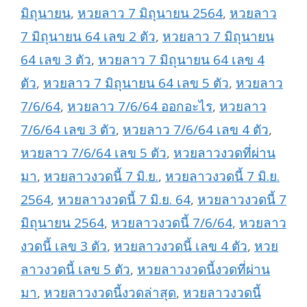
มิถุนายน
,
หวยลาว 7 มิถุนายน 2564
,
หวยลาว
7 มิถุนายน 64 เลข 2 ตัว
,
หวยลาว 7 มิถุนายน
64 เลข 3 ตัว
,
หวยลาว 7 มิถุนายน 64 เลข 4
ตัว
,
หวยลาว 7 มิถุนายน 64 เลข 5 ตัว
,
หวยลาว
7/6/64
,
หวยลาว 7/6/64 ออกอะไร
,
หวยลาว
7/6/64 เลข 3 ตัว
,
หวยลาว 7/6/64 เลข 4 ตัว
,
หวยลาว 7/6/64 เลข 5 ตัว
,
หวยลาวงวดที่ผ่าน
มา
,
หวยลาวงวดนี้ 7 มิ.ย.
,
หวยลาวงวดนี้ 7 มิ.ย.
2564
,
หวยลาวงวดนี้ 7 มิ.ย. 64
,
หวยลาวงวดนี้ 7
มิถุนายน 2564
,
หวยลาวงวดนี้ 7/6/64
,
หวยลาว
งวดนี้ เลข 3 ตัว
,
หวยลาวงวดนี้ เลข 4 ตัว
,
หวย
ลาวงวดนี้ เลข 5 ตัว
,
หวยลาวงวดนี้งวดที่ผ่าน
มา
,
หวยลาวงวดนี้งวดล่าสุด
,
หวยลาวงวดนี้