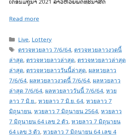
ເດືອນມິຖຸນາ 2021 ລາວຫວຍພັດທະນາສົດ
Read more
Categories
Live
,
Lottery
Tags
ตรวจหวยลาว 7/6/64
,
ตรวจหวยลาวงวดนี้
ล่าสุด
,
ตรวจหวยลาวล่าสุด
,
ตรวจหวยลาวล่าสุด
ล่าสุด
,
ตรวจหวยลาววันนี้ล่าสุด
,
ผลหวยลาว
7/6/64
,
ผลหวยลาวงวดนี้ 7/6/64
,
ผลหวยลาว
ล่าสุด 7/6/64
,
ผลหวยลาววันนี้ 7/6/64
,
หวย
ลาว 7 มิ.ย.
,
หวยลาว 7 มิ.ย. 64
,
หวยลาว 7
มิถุนายน
,
หวยลาว 7 มิถุนายน 2564
,
หวยลาว
7 มิถุนายน 64 เลข 2 ตัว
,
หวยลาว 7 มิถุนายน
64 เลข 3 ตัว
,
หวยลาว 7 มิถุนายน 64 เลข 4