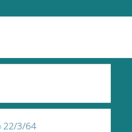
 22/3/64