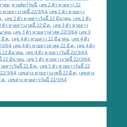
่าสุด
,
หวยสัตว์วันนี้
,
เลข 2 ตัว หวยลาว 22
ัว หวยลาวงวดนี้ 22/3/64
,
เลข 2 ตัว หวยลาว
ค.
,
เลข 2 ตัว หวยลาววันนี้ 22 มีนาคม
,
เลข 2 ตัว
 ตัว หวยลาวงวดนี้ 22 มี.ค.
,
เลข 3 ตัว หวยลาว
มีนาคม
,
เลข 3 ตัว หวยลาวล่าสุด 22/3/64
,
เลข 3
มี.ค.
,
เลข 4 ตัว หวยลาว 22 มีนาคม
,
เลข 4 ตัว
2/3/64
,
เลข 4 ตัว หวยลาวล่าสุด 22 มี.ค.
,
เลข 4 ตัว
ี้ 22 มีนาคม
,
เลข 4 ตัว หวยลาววันนี้ 22/3/64
,
ี้ 22 มีนาคม
,
เลข 5 ตัว หวยลาวงวดนี้ 22/3/64
,
วยลาววันนี้ 22 มี.ค.
,
เลข 5 ตัว หวยลาววันนี้ 22
 22/3/64
,
เลขล่าง หวยลาวงวดนี้ 22 มี.ค.
,
เลขล่าง
.ค.
,
เลขล่าง หวยลาววันนี้ 22/3/64