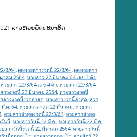
າ 2021 ລາວຫວຍພັດທະນາສົດ
2/3/64
,
ผลหวยลาวงวดนี้ 22/3/64
,
ผลหวยลาว
ีนาคม 2564
,
หวยลาว 22 มีนาคม 64 เลข 3 ตัว
,
,
หวยลาว 22/3/64 เลข 4 ตัว
,
หวยลาว 22/3/64
ลาวงวดนี้ 22 มีนาคม 2564
,
หวยลาวงวดนี้
ยลาวงวดนี้งวดล่าสุด
,
หวยลาวงวดนี้ล่าสุด
,
หวย
มี.ค. 64
,
หวยลาวล่าสุด 22 มีนาคม
,
หวยลาว
4
,
หวยลาวล่าสุดงวดนี้ 22/3/64
,
หวยลาวล่าสุด
ันนี้
,
หวยลาววันนี้ 22 มี.ค.
,
หวยลาววันนี้ 22 มี.ค.
ยลาววันนี้งวดนี้ 22 มีนาคม 2564
,
หวยลาววันนี้
วันนี้ออกอะไร
,
หวยลาวออกอะไร
,
หวยสัตว์ 22