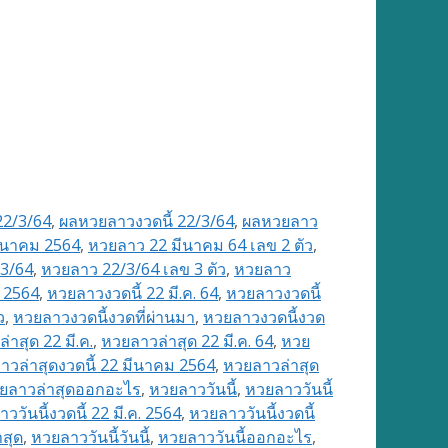
2/3/64
,
ผลหวยลาวงวดนี้ 22/3/64
,
ผลหวยลาว
ีนาคม 2564
,
หวยลาว 22 มีนาคม 64 เลข 2 ตัว
,
3/64
,
หวยลาว 22/3/64 เลข 3 ตัว
,
หวยลาว
. 2564
,
หวยลาวงวดนี้ 22 มี.ค. 64
,
หวยลาวงวดนี้
ว
,
หวยลาวงวดนี้งวดที่ผ่านมา
,
หวยลาวงวดนี้งวด
่าสุด 22 มี.ค.
,
หวยลาวล่าสุด 22 มี.ค. 64
,
หวย
าวล่าสุดงวดนี้ 22 มีนาคม 2564
,
หวยลาวล่าสุด
ยลาวล่าสุดออกอะไร
,
หวยลาววันนี้
,
หวยลาววันนี้
ววันนี้งวดนี้ 22 มี.ค. 2564
,
หวยลาววันนี้งวดนี้
าสุด
,
หวยลาววันนี้วันนี้
,
หวยลาววันนี้ออกอะไร
,