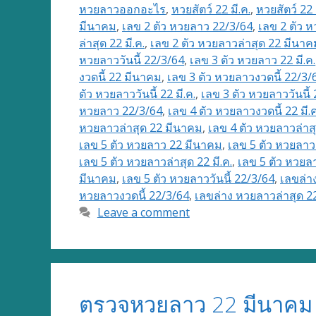
หวยลาวออกอะไร
,
หวยสัตว์ 22 มี.ค.
,
หวยสัตว์ 22
มีนาคม
,
เลข 2 ตัว หวยลาว 22/3/64
,
เลข 2 ตัว ห
ล่าสุด 22 มี.ค.
,
เลข 2 ตัว หวยลาวล่าสุด 22 มีนาค
หวยลาววันนี้ 22/3/64
,
เลข 3 ตัว หวยลาว 22 มี.ค.
งวดนี้ 22 มีนาคม
,
เลข 3 ตัว หวยลาวงวดนี้ 22/3/
ตัว หวยลาววันนี้ 22 มี.ค.
,
เลข 3 ตัว หวยลาววันนี้
หวยลาว 22/3/64
,
เลข 4 ตัว หวยลาวงวดนี้ 22 มี.ค
หวยลาวล่าสุด 22 มีนาคม
,
เลข 4 ตัว หวยลาวล่าส
เลข 5 ตัว หวยลาว 22 มีนาคม
,
เลข 5 ตัว หวยลาว
เลข 5 ตัว หวยลาวล่าสุด 22 มี.ค.
,
เลข 5 ตัว หวยล
มีนาคม
,
เลข 5 ตัว หวยลาววันนี้ 22/3/64
,
เลขล่า
หวยลาวงวดนี้ 22/3/64
,
เลขล่าง หวยลาวล่าสุด 22
Leave a comment
ตรวจหวยลาว 22 มีนาคม 2