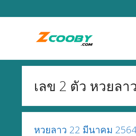
Skip
to
content
เลข 2 ตัว หวยลาว
หวยลาว 22 มีนาคม 256