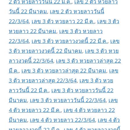
2 ตัว หวยลาววันนี้ 22 มี.ค.
,
เลข 2 ตัว หวยลาว
วันนี้ 22 มีนาคม
,
เลข 2 ตัว หวยลาววันนี้
22/3/64
,
เลข 3 ตัว หวยลาว 22 มี.ค.
,
เลข 3 ตัว
หวยลาว 22 มีนาคม
,
เลข 3 ตัว หวยลาว
22/3/64
,
เลข 3 ตัว หวยลาวงวดนี้ 22 มี.ค.
,
เลข
3 ตัว หวยลาวงวดนี้ 22 มีนาคม
,
เลข 3 ตัว หวย
ลาวงวดนี้ 22/3/64
,
เลข 3 ตัว หวยลาวล่าสุด 22
มี.ค.
,
เลข 3 ตัว หวยลาวล่าสุด 22 มีนาคม
,
เลข
3 ตัว หวยลาวล่าสุด 22/3/64
,
เลข 3 ตัว หวย
ลาววันนี้ 22 มี.ค.
,
เลข 3 ตัว หวยลาววันนี้ 22
มีนาคม
,
เลข 3 ตัว หวยลาววันนี้ 22/3/64
,
เลข
4 ตัว หวยลาว 22 มี.ค.
,
เลข 4 ตัว หวยลาว 22
มีนาคม
,
เลข 4 ตัว หวยลาว 22/3/64
,
เลข 4 ตัว
หวยลาวงวดนี้ 22 มี.ค.
,
เลข 4 ตัว หวยลาวงวดนี้