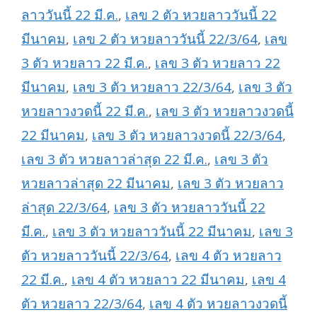
ลาววันนี้ 22 มี.ค.
,
เลข 2 ตัว หวยลาววันนี้ 22
มีนาคม
,
เลข 2 ตัว หวยลาววันนี้ 22/3/64
,
เลข
3 ตัว หวยลาว 22 มี.ค.
,
เลข 3 ตัว หวยลาว 22
มีนาคม
,
เลข 3 ตัว หวยลาว 22/3/64
,
เลข 3 ตัว
หวยลาวงวดนี้ 22 มี.ค.
,
เลข 3 ตัว หวยลาวงวดนี้
22 มีนาคม
,
เลข 3 ตัว หวยลาวงวดนี้ 22/3/64
,
เลข 3 ตัว หวยลาวล่าสุด 22 มี.ค.
,
เลข 3 ตัว
หวยลาวล่าสุด 22 มีนาคม
,
เลข 3 ตัว หวยลาว
ล่าสุด 22/3/64
,
เลข 3 ตัว หวยลาววันนี้ 22
มี.ค.
,
เลข 3 ตัว หวยลาววันนี้ 22 มีนาคม
,
เลข 3
ตัว หวยลาววันนี้ 22/3/64
,
เลข 4 ตัว หวยลาว
22 มี.ค.
,
เลข 4 ตัว หวยลาว 22 มีนาคม
,
เลข 4
ตัว หวยลาว 22/3/64
,
เลข 4 ตัว หวยลาวงวดนี้