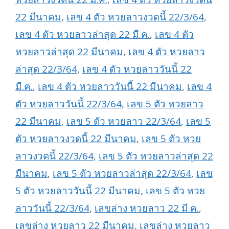
22 มีนาคม
,
เลข 4 ตัว หวยลาวงวดนี้ 22/3/64
,
เลข 4 ตัว หวยลาวล่าสุด 22 มี.ค.
,
เลข 4 ตัว
หวยลาวล่าสุด 22 มีนาคม
,
เลข 4 ตัว หวยลาว
ล่าสุด 22/3/64
,
เลข 4 ตัว หวยลาววันนี้ 22
มี.ค.
,
เลข 4 ตัว หวยลาววันนี้ 22 มีนาคม
,
เลข 4
ตัว หวยลาววันนี้ 22/3/64
,
เลข 5 ตัว หวยลาว
22 มีนาคม
,
เลข 5 ตัว หวยลาว 22/3/64
,
เลข 5
ตัว หวยลาวงวดนี้ 22 มีนาคม
,
เลข 5 ตัว หวย
ลาวงวดนี้ 22/3/64
,
เลข 5 ตัว หวยลาวล่าสุด 22
มีนาคม
,
เลข 5 ตัว หวยลาวล่าสุด 22/3/64
,
เลข
5 ตัว หวยลาววันนี้ 22 มีนาคม
,
เลข 5 ตัว หวย
ลาววันนี้ 22/3/64
,
เลขล่าง หวยลาว 22 มี.ค.
,
เลขล่าง หวยลาว 22 มีนาคม
,
เลขล่าง หวยลาว