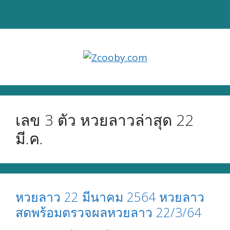
Skip
to
content
เลข 3 ตัว หวยลาวล่าสุด 22
มี.ค.
หวยลาว 22 มีนาคม 2564 หวยลาว
สดพร้อมตรวจผลหวยลาว 22/3/64