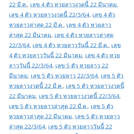
22 มี.ค.
,
เลข 4 ตัว หวยลาวงวดนี้ 22 มีนาคม
,
เลข 4 ตัว หวยลาวงวดนี้ 22/3/64
,
เลข 4 ตัว
หวยลาวล่าสุด 22 มี.ค.
,
เลข 4 ตัว หวยลาว
ล่าสุด 22 มีนาคม
,
เลข 4 ตัว หวยลาวล่าสุด
22/3/64
,
เลข 4 ตัว หวยลาววันนี้ 22 มี.ค.
,
เลข
4 ตัว หวยลาววันนี้ 22 มีนาคม
,
เลข 4 ตัว หวย
ลาววันนี้ 22/3/64
,
เลข 5 ตัว หวยลาว 22
มีนาคม
,
เลข 5 ตัว หวยลาว 22/3/64
,
เลข 5 ตัว
หวยลาวงวดนี้ 22 มี.ค.
,
เลข 5 ตัว หวยลาวงวดนี้
22 มีนาคม
,
เลข 5 ตัว หวยลาวงวดนี้ 22/3/64
,
เลข 5 ตัว หวยลาวล่าสุด 22 มี.ค.
,
เลข 5 ตัว
หวยลาวล่าสุด 22 มีนาคม
,
เลข 5 ตัว หวยลาว
ล่าสุด 22/3/64
,
เลข 5 ตัว หวยลาววันนี้ 22