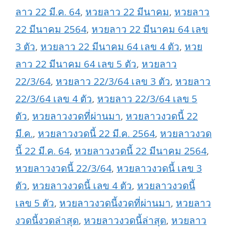
ลาว 22 มี.ค. 64
,
หวยลาว 22 มีนาคม
,
หวยลาว
22 มีนาคม 2564
,
หวยลาว 22 มีนาคม 64 เลข
3 ตัว
,
หวยลาว 22 มีนาคม 64 เลข 4 ตัว
,
หวย
ลาว 22 มีนาคม 64 เลข 5 ตัว
,
หวยลาว
22/3/64
,
หวยลาว 22/3/64 เลข 3 ตัว
,
หวยลาว
22/3/64 เลข 4 ตัว
,
หวยลาว 22/3/64 เลข 5
ตัว
,
หวยลาวงวดที่ผ่านมา
,
หวยลาวงวดนี้ 22
มี.ค.
,
หวยลาวงวดนี้ 22 มี.ค. 2564
,
หวยลาวงวด
นี้ 22 มี.ค. 64
,
หวยลาวงวดนี้ 22 มีนาคม 2564
,
หวยลาวงวดนี้ 22/3/64
,
หวยลาวงวดนี้ เลข 3
ตัว
,
หวยลาวงวดนี้ เลข 4 ตัว
,
หวยลาวงวดนี้
เลข 5 ตัว
,
หวยลาวงวดนี้งวดที่ผ่านมา
,
หวยลาว
งวดนี้งวดล่าสุด
,
หวยลาวงวดนี้ล่าสุด
,
หวยลาว