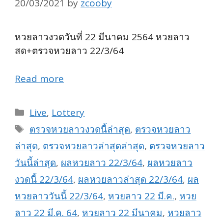
20/03/2021
by
zcooby
หวยลาวงวดวันที่ 22 มีนาคม 2564 หวยลาว
สด+ตรวจหวยลาว 22/3/64
Read more
Categories
Live
,
Lottery
Tags
ตรวจหวยลาวงวดนี้ล่าสุด
,
ตรวจหวยลาว
ล่าสุด
,
ตรวจหวยลาวล่าสุดล่าสุด
,
ตรวจหวยลาว
วันนี้ล่าสุด
,
ผลหวยลาว 22/3/64
,
ผลหวยลาว
งวดนี้ 22/3/64
,
ผลหวยลาวล่าสุด 22/3/64
,
ผล
หวยลาววันนี้ 22/3/64
,
หวยลาว 22 มี.ค.
,
หวย
ลาว 22 มี.ค. 64
,
หวยลาว 22 มีนาคม
,
หวยลาว