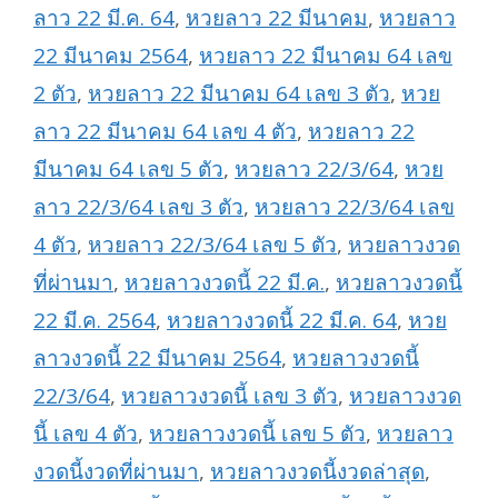
ลาว 22 มี.ค. 64
,
หวยลาว 22 มีนาคม
,
หวยลาว
22 มีนาคม 2564
,
หวยลาว 22 มีนาคม 64 เลข
2 ตัว
,
หวยลาว 22 มีนาคม 64 เลข 3 ตัว
,
หวย
ลาว 22 มีนาคม 64 เลข 4 ตัว
,
หวยลาว 22
มีนาคม 64 เลข 5 ตัว
,
หวยลาว 22/3/64
,
หวย
ลาว 22/3/64 เลข 3 ตัว
,
หวยลาว 22/3/64 เลข
4 ตัว
,
หวยลาว 22/3/64 เลข 5 ตัว
,
หวยลาวงวด
ที่ผ่านมา
,
หวยลาวงวดนี้ 22 มี.ค.
,
หวยลาวงวดนี้
22 มี.ค. 2564
,
หวยลาวงวดนี้ 22 มี.ค. 64
,
หวย
ลาวงวดนี้ 22 มีนาคม 2564
,
หวยลาวงวดนี้
22/3/64
,
หวยลาวงวดนี้ เลข 3 ตัว
,
หวยลาวงวด
นี้ เลข 4 ตัว
,
หวยลาวงวดนี้ เลข 5 ตัว
,
หวยลาว
งวดนี้งวดที่ผ่านมา
,
หวยลาวงวดนี้งวดล่าสุด
,