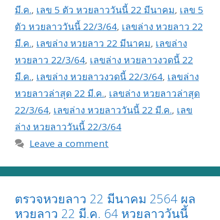
มี.ค.
,
เลข 5 ตัว หวยลาววันนี้ 22 มีนาคม
,
เลข 5
ตัว หวยลาววันนี้ 22/3/64
,
เลขล่าง หวยลาว 22
มี.ค.
,
เลขล่าง หวยลาว 22 มีนาคม
,
เลขล่าง
หวยลาว 22/3/64
,
เลขล่าง หวยลาวงวดนี้ 22
มี.ค.
,
เลขล่าง หวยลาวงวดนี้ 22/3/64
,
เลขล่าง
หวยลาวล่าสุด 22 มี.ค.
,
เลขล่าง หวยลาวล่าสุด
22/3/64
,
เลขล่าง หวยลาววันนี้ 22 มี.ค.
,
เลข
ล่าง หวยลาววันนี้ 22/3/64
Leave a comment
ตรวจหวยลาว 22 มีนาคม 2564 ผล
หวยลาว 22 มี.ค. 64 หวยลาววันนี้