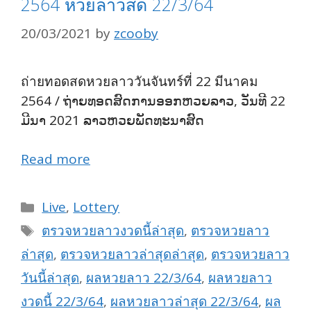
2564 หวยลาวสด 22/3/64
20/03/2021
by
zcooby
ถ่ายทอดสดหวยลาววันจันทร์ที่ 22 มีนาคม
2564 / ຖ່າຍທອດສົດການອອກຫວຍລາວ, ວັນທີ 22
ມີນາ 2021 ລາວຫວຍພັດທະນາສົດ
Read more
Categories
Live
,
Lottery
Tags
ตรวจหวยลาวงวดนี้ล่าสุด
,
ตรวจหวยลาว
ล่าสุด
,
ตรวจหวยลาวล่าสุดล่าสุด
,
ตรวจหวยลาว
วันนี้ล่าสุด
,
ผลหวยลาว 22/3/64
,
ผลหวยลาว
งวดนี้ 22/3/64
,
ผลหวยลาวล่าสุด 22/3/64
,
ผล