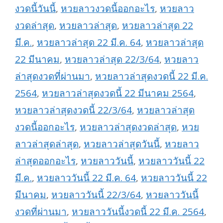
งวดนี้วันนี้
,
หวยลาวงวดนี้ออกอะไร
,
หวยลาว
งวดล่าสุด
,
หวยลาวล่าสุด
,
หวยลาวล่าสุด 22
มี.ค.
,
หวยลาวล่าสุด 22 มี.ค. 64
,
หวยลาวล่าสุด
22 มีนาคม
,
หวยลาวล่าสุด 22/3/64
,
หวยลาว
ล่าสุดงวดที่ผ่านมา
,
หวยลาวล่าสุดงวดนี้ 22 มี.ค.
2564
,
หวยลาวล่าสุดงวดนี้ 22 มีนาคม 2564
,
หวยลาวล่าสุดงวดนี้ 22/3/64
,
หวยลาวล่าสุด
งวดนี้ออกอะไร
,
หวยลาวล่าสุดงวดล่าสุด
,
หวย
ลาวล่าสุดล่าสุด
,
หวยลาวล่าสุดวันนี้
,
หวยลาว
ล่าสุดออกอะไร
,
หวยลาววันนี้
,
หวยลาววันนี้ 22
มี.ค.
,
หวยลาววันนี้ 22 มี.ค. 64
,
หวยลาววันนี้ 22
มีนาคม
,
หวยลาววันนี้ 22/3/64
,
หวยลาววันนี้
งวดที่ผ่านมา
,
หวยลาววันนี้งวดนี้ 22 มี.ค. 2564
,