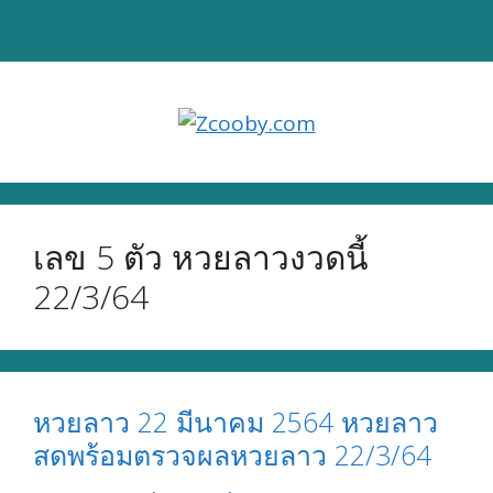
Skip
to
content
เลข 5 ตัว หวยลาวงวดนี้
22/3/64
หวยลาว 22 มีนาคม 2564 หวยลาว
สดพร้อมตรวจผลหวยลาว 22/3/64