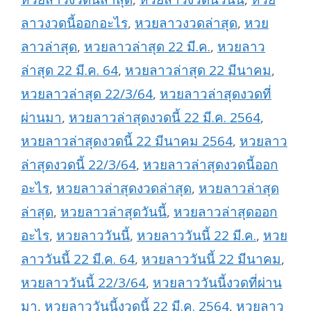
ลาวงวดนี้ออกอะไร
,
หวยลาวงวดล่าสุด
,
หวย
ลาวล่าสุด
,
หวยลาวล่าสุด 22 มี.ค.
,
หวยลาว
ล่าสุด 22 มี.ค. 64
,
หวยลาวล่าสุด 22 มีนาคม
,
หวยลาวล่าสุด 22/3/64
,
หวยลาวล่าสุดงวดที่
ผ่านมา
,
หวยลาวล่าสุดงวดนี้ 22 มี.ค. 2564
,
หวยลาวล่าสุดงวดนี้ 22 มีนาคม 2564
,
หวยลาว
ล่าสุดงวดนี้ 22/3/64
,
หวยลาวล่าสุดงวดนี้ออก
อะไร
,
หวยลาวล่าสุดงวดล่าสุด
,
หวยลาวล่าสุด
ล่าสุด
,
หวยลาวล่าสุดวันนี้
,
หวยลาวล่าสุดออก
อะไร
,
หวยลาววันนี้
,
หวยลาววันนี้ 22 มี.ค.
,
หวย
ลาววันนี้ 22 มี.ค. 64
,
หวยลาววันนี้ 22 มีนาคม
,
หวยลาววันนี้ 22/3/64
,
หวยลาววันนี้งวดที่ผ่าน
มา
,
หวยลาววันนี้งวดนี้ 22 มี.ค. 2564
,
หวยลาว