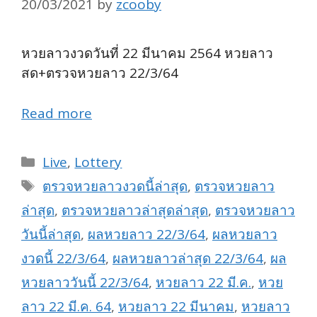
20/03/2021
by
zcooby
หวยลาวงวดวันที่ 22 มีนาคม 2564 หวยลาว
สด+ตรวจหวยลาว 22/3/64
Read more
Categories
Live
,
Lottery
Tags
ตรวจหวยลาวงวดนี้ล่าสุด
,
ตรวจหวยลาว
ล่าสุด
,
ตรวจหวยลาวล่าสุดล่าสุด
,
ตรวจหวยลาว
วันนี้ล่าสุด
,
ผลหวยลาว 22/3/64
,
ผลหวยลาว
งวดนี้ 22/3/64
,
ผลหวยลาวล่าสุด 22/3/64
,
ผล
หวยลาววันนี้ 22/3/64
,
หวยลาว 22 มี.ค.
,
หวย
ลาว 22 มี.ค. 64
,
หวยลาว 22 มีนาคม
,
หวยลาว