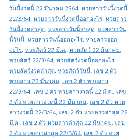
วันนี้งวดนี้ 22 มีนาคม 2564
,
หวยลาววันนี้งวดนี้
22/3/64
,
หวยลาววันนี้งวดนี้ออกอะไร
,
หวยลาว
วันนี้งวดล่าสุด
,
หวยลาววันนี้ล่าสุด
,
หวยลาววัน
นี้วันนี้
,
หวยลาววันนี้ออกอะไร
,
หวยลาวออก
อะไร
,
หวยสัตว์ 22 มี.ค.
,
หวยสัตว์ 22 มีนาคม
,
หวยสัตว์ 22/3/64
,
หวยสัตว์งวดนี้ออกอะไร
,
หวยสัตว์งวดล่าสุด
,
หวยสัตว์วันนี้
,
เลข 2 ตัว
หวยลาว 22 มีนาคม
,
เลข 2 ตัว หวยลาว
22/3/64
,
เลข 2 ตัว หวยลาวงวดนี้ 22 มี.ค.
,
เลข
2 ตัว หวยลาวงวดนี้ 22 มีนาคม
,
เลข 2 ตัว หวย
ลาวงวดนี้ 22/3/64
,
เลข 2 ตัว หวยลาวล่าสุด 22
มี.ค.
,
เลข 2 ตัว หวยลาวล่าสุด 22 มีนาคม
,
เลข
2 ตัว หวยลาวล่าสุด 22/3/64
,
เลข 2 ตัว หวย