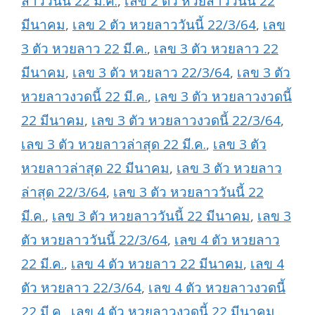
ลาววันนี้ 22 มี.ค.
,
เลข 2 ตัว หวยลาววันนี้ 22
มีนาคม
,
เลข 2 ตัว หวยลาววันนี้ 22/3/64
,
เลข
3 ตัว หวยลาว 22 มี.ค.
,
เลข 3 ตัว หวยลาว 22
มีนาคม
,
เลข 3 ตัว หวยลาว 22/3/64
,
เลข 3 ตัว
หวยลาวงวดนี้ 22 มี.ค.
,
เลข 3 ตัว หวยลาวงวดนี้
22 มีนาคม
,
เลข 3 ตัว หวยลาวงวดนี้ 22/3/64
,
เลข 3 ตัว หวยลาวล่าสุด 22 มี.ค.
,
เลข 3 ตัว
หวยลาวล่าสุด 22 มีนาคม
,
เลข 3 ตัว หวยลาว
ล่าสุด 22/3/64
,
เลข 3 ตัว หวยลาววันนี้ 22
มี.ค.
,
เลข 3 ตัว หวยลาววันนี้ 22 มีนาคม
,
เลข 3
ตัว หวยลาววันนี้ 22/3/64
,
เลข 4 ตัว หวยลาว
22 มี.ค.
,
เลข 4 ตัว หวยลาว 22 มีนาคม
,
เลข 4
ตัว หวยลาว 22/3/64
,
เลข 4 ตัว หวยลาวงวดนี้
22 มี.ค.
,
เลข 4 ตัว หวยลาวงวดนี้ 22 มีนาคม
,