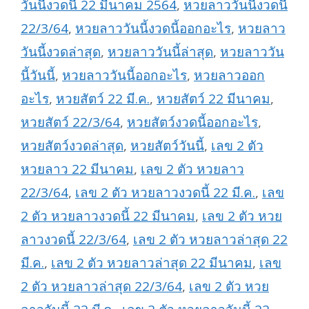
วันนี้งวดนี้ 22 มีนาคม 2564
,
หวยลาววันนี้งวดนี้
22/3/64
,
หวยลาววันนี้งวดนี้ออกอะไร
,
หวยลาว
วันนี้งวดล่าสุด
,
หวยลาววันนี้ล่าสุด
,
หวยลาววัน
นี้วันนี้
,
หวยลาววันนี้ออกอะไร
,
หวยลาวออก
อะไร
,
หวยสัตว์ 22 มี.ค.
,
หวยสัตว์ 22 มีนาคม
,
หวยสัตว์ 22/3/64
,
หวยสัตว์งวดนี้ออกอะไร
,
หวยสัตว์งวดล่าสุด
,
หวยสัตว์วันนี้
,
เลข 2 ตัว
หวยลาว 22 มีนาคม
,
เลข 2 ตัว หวยลาว
22/3/64
,
เลข 2 ตัว หวยลาวงวดนี้ 22 มี.ค.
,
เลข
2 ตัว หวยลาวงวดนี้ 22 มีนาคม
,
เลข 2 ตัว หวย
ลาวงวดนี้ 22/3/64
,
เลข 2 ตัว หวยลาวล่าสุด 22
มี.ค.
,
เลข 2 ตัว หวยลาวล่าสุด 22 มีนาคม
,
เลข
2 ตัว หวยลาวล่าสุด 22/3/64
,
เลข 2 ตัว หวย