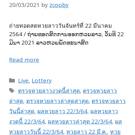
20/03/2021
by
zcooby
ถ่ายทอดสดหวยลาววันจันทร์ที่ 22 มีนาคม
2564 / ຖ່າຍທອດສົດການອອກຫວຍລາວ, ວັນທີ 22
ມີນາ 2021 ລາວຫວຍພັດທະນາສົດ
Read more
Categories
Live
,
Lottery
Tags
ตรวจหวยลาวงวดนี้ล่าสุด
,
ตรวจหวยลาว
ล่าสุด
,
ตรวจหวยลาวล่าสุดล่าสุด
,
ตรวจหวยลาว
วันนี้ล่าสุด
,
ผลหวยลาว 22/3/64
,
ผลหวยลาว
งวดนี้ 22/3/64
,
ผลหวยลาวล่าสุด 22/3/64
,
ผล
หวยลาววันนี้ 22/3/64
,
หวยลาว 22 มี.ค.
,
หวย