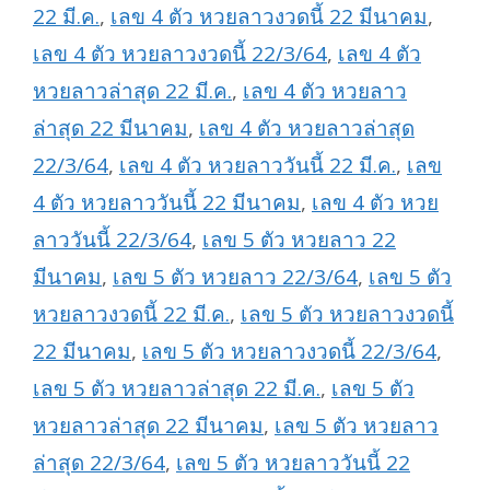
22 มี.ค.
,
เลข 4 ตัว หวยลาวงวดนี้ 22 มีนาคม
,
เลข 4 ตัว หวยลาวงวดนี้ 22/3/64
,
เลข 4 ตัว
หวยลาวล่าสุด 22 มี.ค.
,
เลข 4 ตัว หวยลาว
ล่าสุด 22 มีนาคม
,
เลข 4 ตัว หวยลาวล่าสุด
22/3/64
,
เลข 4 ตัว หวยลาววันนี้ 22 มี.ค.
,
เลข
4 ตัว หวยลาววันนี้ 22 มีนาคม
,
เลข 4 ตัว หวย
ลาววันนี้ 22/3/64
,
เลข 5 ตัว หวยลาว 22
มีนาคม
,
เลข 5 ตัว หวยลาว 22/3/64
,
เลข 5 ตัว
หวยลาวงวดนี้ 22 มี.ค.
,
เลข 5 ตัว หวยลาวงวดนี้
22 มีนาคม
,
เลข 5 ตัว หวยลาวงวดนี้ 22/3/64
,
เลข 5 ตัว หวยลาวล่าสุด 22 มี.ค.
,
เลข 5 ตัว
หวยลาวล่าสุด 22 มีนาคม
,
เลข 5 ตัว หวยลาว
ล่าสุด 22/3/64
,
เลข 5 ตัว หวยลาววันนี้ 22