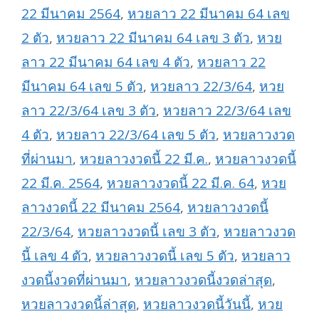
22 มีนาคม 2564
,
หวยลาว 22 มีนาคม 64 เลข
2 ตัว
,
หวยลาว 22 มีนาคม 64 เลข 3 ตัว
,
หวย
ลาว 22 มีนาคม 64 เลข 4 ตัว
,
หวยลาว 22
มีนาคม 64 เลข 5 ตัว
,
หวยลาว 22/3/64
,
หวย
ลาว 22/3/64 เลข 3 ตัว
,
หวยลาว 22/3/64 เลข
4 ตัว
,
หวยลาว 22/3/64 เลข 5 ตัว
,
หวยลาวงวด
ที่ผ่านมา
,
หวยลาวงวดนี้ 22 มี.ค.
,
หวยลาวงวดนี้
22 มี.ค. 2564
,
หวยลาวงวดนี้ 22 มี.ค. 64
,
หวย
ลาวงวดนี้ 22 มีนาคม 2564
,
หวยลาวงวดนี้
22/3/64
,
หวยลาวงวดนี้ เลข 3 ตัว
,
หวยลาวงวด
นี้ เลข 4 ตัว
,
หวยลาวงวดนี้ เลข 5 ตัว
,
หวยลาว
งวดนี้งวดที่ผ่านมา
,
หวยลาวงวดนี้งวดล่าสุด
,
หวยลาวงวดนี้ล่าสุด
,
หวยลาวงวดนี้วันนี้
,
หวย