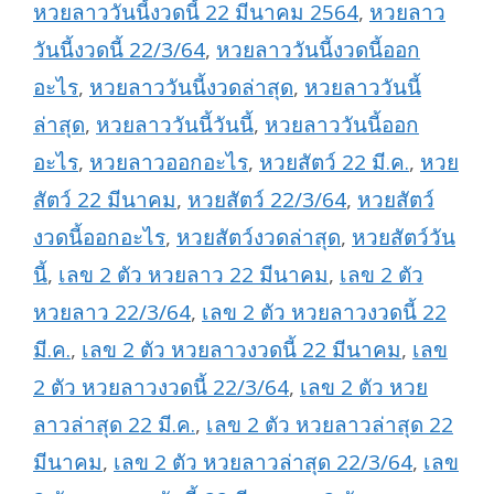
หวยลาววันนี้งวดนี้ 22 มีนาคม 2564
,
หวยลาว
วันนี้งวดนี้ 22/3/64
,
หวยลาววันนี้งวดนี้ออก
อะไร
,
หวยลาววันนี้งวดล่าสุด
,
หวยลาววันนี้
ล่าสุด
,
หวยลาววันนี้วันนี้
,
หวยลาววันนี้ออก
อะไร
,
หวยลาวออกอะไร
,
หวยสัตว์ 22 มี.ค.
,
หวย
สัตว์ 22 มีนาคม
,
หวยสัตว์ 22/3/64
,
หวยสัตว์
งวดนี้ออกอะไร
,
หวยสัตว์งวดล่าสุด
,
หวยสัตว์วัน
นี้
,
เลข 2 ตัว หวยลาว 22 มีนาคม
,
เลข 2 ตัว
หวยลาว 22/3/64
,
เลข 2 ตัว หวยลาวงวดนี้ 22
มี.ค.
,
เลข 2 ตัว หวยลาวงวดนี้ 22 มีนาคม
,
เลข
2 ตัว หวยลาวงวดนี้ 22/3/64
,
เลข 2 ตัว หวย
ลาวล่าสุด 22 มี.ค.
,
เลข 2 ตัว หวยลาวล่าสุด 22
มีนาคม
,
เลข 2 ตัว หวยลาวล่าสุด 22/3/64
,
เลข