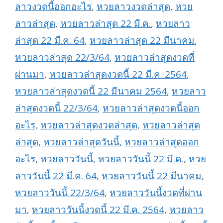
ลาวงวดนี้ออกอะไร
,
หวยลาวงวดล่าสุด
,
หวย
ลาวล่าสุด
,
หวยลาวล่าสุด 22 มี.ค.
,
หวยลาว
ล่าสุด 22 มี.ค. 64
,
หวยลาวล่าสุด 22 มีนาคม
,
หวยลาวล่าสุด 22/3/64
,
หวยลาวล่าสุดงวดที่
ผ่านมา
,
หวยลาวล่าสุดงวดนี้ 22 มี.ค. 2564
,
หวยลาวล่าสุดงวดนี้ 22 มีนาคม 2564
,
หวยลาว
ล่าสุดงวดนี้ 22/3/64
,
หวยลาวล่าสุดงวดนี้ออก
อะไร
,
หวยลาวล่าสุดงวดล่าสุด
,
หวยลาวล่าสุด
ล่าสุด
,
หวยลาวล่าสุดวันนี้
,
หวยลาวล่าสุดออก
อะไร
,
หวยลาววันนี้
,
หวยลาววันนี้ 22 มี.ค.
,
หวย
ลาววันนี้ 22 มี.ค. 64
,
หวยลาววันนี้ 22 มีนาคม
,
หวยลาววันนี้ 22/3/64
,
หวยลาววันนี้งวดที่ผ่าน
มา
,
หวยลาววันนี้งวดนี้ 22 มี.ค. 2564
,
หวยลาว