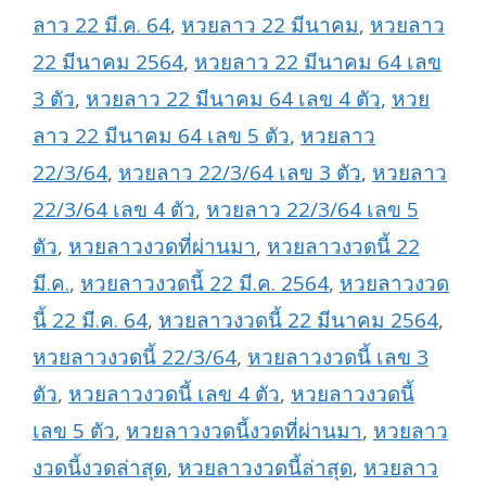
ลาว 22 มี.ค. 64
,
หวยลาว 22 มีนาคม
,
หวยลาว
22 มีนาคม 2564
,
หวยลาว 22 มีนาคม 64 เลข
3 ตัว
,
หวยลาว 22 มีนาคม 64 เลข 4 ตัว
,
หวย
ลาว 22 มีนาคม 64 เลข 5 ตัว
,
หวยลาว
22/3/64
,
หวยลาว 22/3/64 เลข 3 ตัว
,
หวยลาว
22/3/64 เลข 4 ตัว
,
หวยลาว 22/3/64 เลข 5
ตัว
,
หวยลาวงวดที่ผ่านมา
,
หวยลาวงวดนี้ 22
มี.ค.
,
หวยลาวงวดนี้ 22 มี.ค. 2564
,
หวยลาวงวด
นี้ 22 มี.ค. 64
,
หวยลาวงวดนี้ 22 มีนาคม 2564
,
หวยลาวงวดนี้ 22/3/64
,
หวยลาวงวดนี้ เลข 3
ตัว
,
หวยลาวงวดนี้ เลข 4 ตัว
,
หวยลาวงวดนี้
เลข 5 ตัว
,
หวยลาวงวดนี้งวดที่ผ่านมา
,
หวยลาว
งวดนี้งวดล่าสุด
,
หวยลาวงวดนี้ล่าสุด
,
หวยลาว