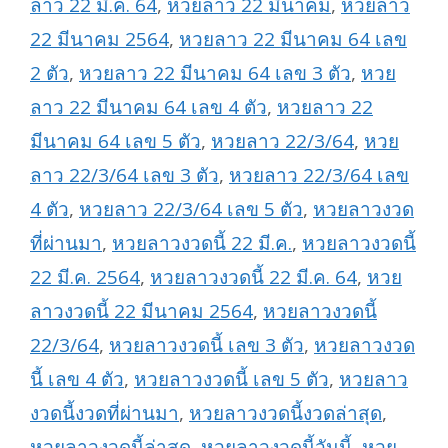
ลาว 22 มี.ค. 64
,
หวยลาว 22 มีนาคม
,
หวยลาว
22 มีนาคม 2564
,
หวยลาว 22 มีนาคม 64 เลข
2 ตัว
,
หวยลาว 22 มีนาคม 64 เลข 3 ตัว
,
หวย
ลาว 22 มีนาคม 64 เลข 4 ตัว
,
หวยลาว 22
มีนาคม 64 เลข 5 ตัว
,
หวยลาว 22/3/64
,
หวย
ลาว 22/3/64 เลข 3 ตัว
,
หวยลาว 22/3/64 เลข
4 ตัว
,
หวยลาว 22/3/64 เลข 5 ตัว
,
หวยลาวงวด
ที่ผ่านมา
,
หวยลาวงวดนี้ 22 มี.ค.
,
หวยลาวงวดนี้
22 มี.ค. 2564
,
หวยลาวงวดนี้ 22 มี.ค. 64
,
หวย
ลาวงวดนี้ 22 มีนาคม 2564
,
หวยลาวงวดนี้
22/3/64
,
หวยลาวงวดนี้ เลข 3 ตัว
,
หวยลาวงวด
นี้ เลข 4 ตัว
,
หวยลาวงวดนี้ เลข 5 ตัว
,
หวยลาว
งวดนี้งวดที่ผ่านมา
,
หวยลาวงวดนี้งวดล่าสุด
,
หวยลาวงวดนี้ล่าสุด
,
หวยลาวงวดนี้วันนี้
,
หวย