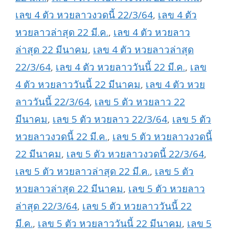
เลข 4 ตัว หวยลาวงวดนี้ 22/3/64
,
เลข 4 ตัว
หวยลาวล่าสุด 22 มี.ค.
,
เลข 4 ตัว หวยลาว
ล่าสุด 22 มีนาคม
,
เลข 4 ตัว หวยลาวล่าสุด
22/3/64
,
เลข 4 ตัว หวยลาววันนี้ 22 มี.ค.
,
เลข
4 ตัว หวยลาววันนี้ 22 มีนาคม
,
เลข 4 ตัว หวย
ลาววันนี้ 22/3/64
,
เลข 5 ตัว หวยลาว 22
มีนาคม
,
เลข 5 ตัว หวยลาว 22/3/64
,
เลข 5 ตัว
หวยลาวงวดนี้ 22 มี.ค.
,
เลข 5 ตัว หวยลาวงวดนี้
22 มีนาคม
,
เลข 5 ตัว หวยลาวงวดนี้ 22/3/64
,
เลข 5 ตัว หวยลาวล่าสุด 22 มี.ค.
,
เลข 5 ตัว
หวยลาวล่าสุด 22 มีนาคม
,
เลข 5 ตัว หวยลาว
ล่าสุด 22/3/64
,
เลข 5 ตัว หวยลาววันนี้ 22
มี.ค.
,
เลข 5 ตัว หวยลาววันนี้ 22 มีนาคม
,
เลข 5