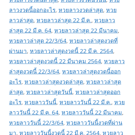
ลาวงวดนี้ออกอะไร
,
หวยลาวงวดล่าสุด
,
หวย
ลาวล่าสุด
,
หวยลาวล่าสุด 22 มี.ค.
,
หวยลาว
ล่าสุด 22 มี.ค. 64
,
หวยลาวล่าสุด 22 มีนาคม
,
หวยลาวล่าสุด 22/3/64
,
หวยลาวล่าสุดงวดที่
ผ่านมา
,
หวยลาวล่าสุดงวดนี้ 22 มี.ค. 2564
,
หวยลาวล่าสุดงวดนี้ 22 มีนาคม 2564
,
หวยลาว
ล่าสุดงวดนี้ 22/3/64
,
หวยลาวล่าสุดงวดนี้ออก
อะไร
,
หวยลาวล่าสุดงวดล่าสุด
,
หวยลาวล่าสุด
ล่าสุด
,
หวยลาวล่าสุดวันนี้
,
หวยลาวล่าสุดออก
อะไร
,
หวยลาววันนี้
,
หวยลาววันนี้ 22 มี.ค.
,
หวย
ลาววันนี้ 22 มี.ค. 64
,
หวยลาววันนี้ 22 มีนาคม
,
หวยลาววันนี้ 22/3/64
,
หวยลาววันนี้งวดที่ผ่าน
มา
,
หวยลาววันนี้งวดนี้ 22 มี.ค. 2564
,
หวยลาว