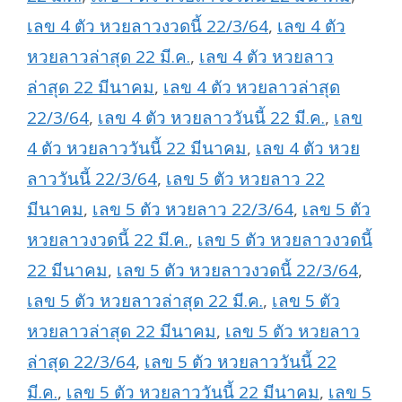
เลข 4 ตัว หวยลาวงวดนี้ 22/3/64
,
เลข 4 ตัว
หวยลาวล่าสุด 22 มี.ค.
,
เลข 4 ตัว หวยลาว
ล่าสุด 22 มีนาคม
,
เลข 4 ตัว หวยลาวล่าสุด
22/3/64
,
เลข 4 ตัว หวยลาววันนี้ 22 มี.ค.
,
เลข
4 ตัว หวยลาววันนี้ 22 มีนาคม
,
เลข 4 ตัว หวย
ลาววันนี้ 22/3/64
,
เลข 5 ตัว หวยลาว 22
มีนาคม
,
เลข 5 ตัว หวยลาว 22/3/64
,
เลข 5 ตัว
หวยลาวงวดนี้ 22 มี.ค.
,
เลข 5 ตัว หวยลาวงวดนี้
22 มีนาคม
,
เลข 5 ตัว หวยลาวงวดนี้ 22/3/64
,
เลข 5 ตัว หวยลาวล่าสุด 22 มี.ค.
,
เลข 5 ตัว
หวยลาวล่าสุด 22 มีนาคม
,
เลข 5 ตัว หวยลาว
ล่าสุด 22/3/64
,
เลข 5 ตัว หวยลาววันนี้ 22
มี.ค.
,
เลข 5 ตัว หวยลาววันนี้ 22 มีนาคม
,
เลข 5