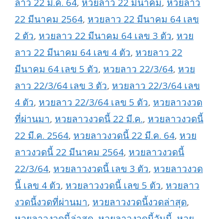
ลาว 22 มี.ค. 64
,
หวยลาว 22 มีนาคม
,
หวยลาว
22 มีนาคม 2564
,
หวยลาว 22 มีนาคม 64 เลข
2 ตัว
,
หวยลาว 22 มีนาคม 64 เลข 3 ตัว
,
หวย
ลาว 22 มีนาคม 64 เลข 4 ตัว
,
หวยลาว 22
มีนาคม 64 เลข 5 ตัว
,
หวยลาว 22/3/64
,
หวย
ลาว 22/3/64 เลข 3 ตัว
,
หวยลาว 22/3/64 เลข
4 ตัว
,
หวยลาว 22/3/64 เลข 5 ตัว
,
หวยลาวงวด
ที่ผ่านมา
,
หวยลาวงวดนี้ 22 มี.ค.
,
หวยลาวงวดนี้
22 มี.ค. 2564
,
หวยลาวงวดนี้ 22 มี.ค. 64
,
หวย
ลาวงวดนี้ 22 มีนาคม 2564
,
หวยลาวงวดนี้
22/3/64
,
หวยลาวงวดนี้ เลข 3 ตัว
,
หวยลาวงวด
นี้ เลข 4 ตัว
,
หวยลาวงวดนี้ เลข 5 ตัว
,
หวยลาว
งวดนี้งวดที่ผ่านมา
,
หวยลาวงวดนี้งวดล่าสุด
,
หวยลาวงวดนี้ล่าสุด
,
หวยลาวงวดนี้วันนี้
,
หวย