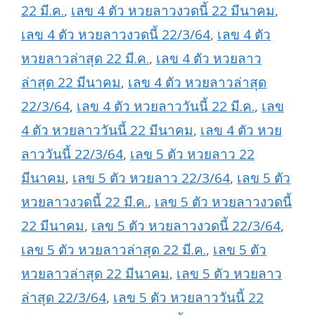
22 มี.ค.
,
เลข 4 ตัว หวยลาวงวดนี้ 22 มีนาคม
,
เลข 4 ตัว หวยลาวงวดนี้ 22/3/64
,
เลข 4 ตัว
หวยลาวล่าสุด 22 มี.ค.
,
เลข 4 ตัว หวยลาว
ล่าสุด 22 มีนาคม
,
เลข 4 ตัว หวยลาวล่าสุด
22/3/64
,
เลข 4 ตัว หวยลาววันนี้ 22 มี.ค.
,
เลข
4 ตัว หวยลาววันนี้ 22 มีนาคม
,
เลข 4 ตัว หวย
ลาววันนี้ 22/3/64
,
เลข 5 ตัว หวยลาว 22
มีนาคม
,
เลข 5 ตัว หวยลาว 22/3/64
,
เลข 5 ตัว
หวยลาวงวดนี้ 22 มี.ค.
,
เลข 5 ตัว หวยลาวงวดนี้
22 มีนาคม
,
เลข 5 ตัว หวยลาวงวดนี้ 22/3/64
,
เลข 5 ตัว หวยลาวล่าสุด 22 มี.ค.
,
เลข 5 ตัว
หวยลาวล่าสุด 22 มีนาคม
,
เลข 5 ตัว หวยลาว
ล่าสุด 22/3/64
,
เลข 5 ตัว หวยลาววันนี้ 22