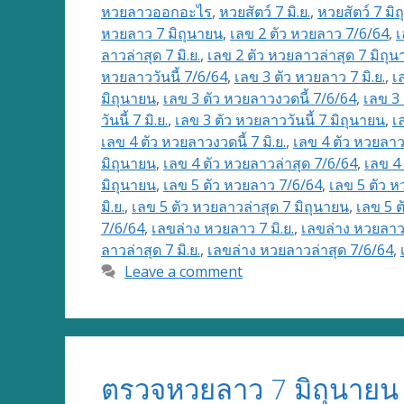
หวยลาวออกอะไร
,
หวยสัตว์ 7 มิ.ย.
,
หวยสัตว์ 7 มิ
หวยลาว 7 มิถุนายน
,
เลข 2 ตัว หวยลาว 7/6/64
,
เ
ลาวล่าสุด 7 มิ.ย.
,
เลข 2 ตัว หวยลาวล่าสุด 7 มิถุ
หวยลาววันนี้ 7/6/64
,
เลข 3 ตัว หวยลาว 7 มิ.ย.
,
เ
มิถุนายน
,
เลข 3 ตัว หวยลาวงวดนี้ 7/6/64
,
เลข 3 
วันนี้ 7 มิ.ย.
,
เลข 3 ตัว หวยลาววันนี้ 7 มิถุนายน
,
เ
เลข 4 ตัว หวยลาวงวดนี้ 7 มิ.ย.
,
เลข 4 ตัว หวยลาว
มิถุนายน
,
เลข 4 ตัว หวยลาวล่าสุด 7/6/64
,
เลข 4 
มิถุนายน
,
เลข 5 ตัว หวยลาว 7/6/64
,
เลข 5 ตัว หว
มิ.ย.
,
เลข 5 ตัว หวยลาวล่าสุด 7 มิถุนายน
,
เลข 5 ต
7/6/64
,
เลขล่าง หวยลาว 7 มิ.ย.
,
เลขล่าง หวยลาว
ลาวล่าสุด 7 มิ.ย.
,
เลขล่าง หวยลาวล่าสุด 7/6/64
,
Leave a comment
ตรวจหวยลาว 7 มิถุนายน 