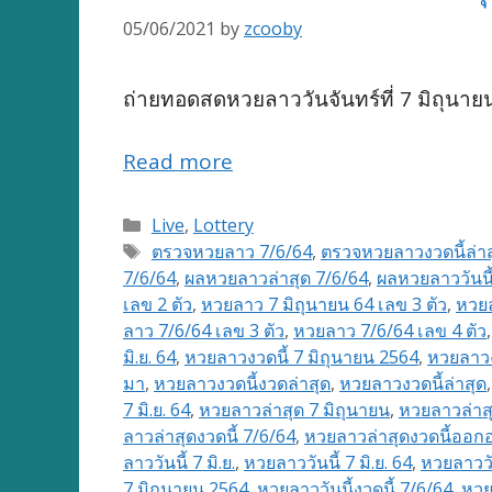
05/06/2021
by
zcooby
ถ่ายทอดสดหวยลาววันจันทร์ที่ 7 มิถุน
Read more
Categories
Live
,
Lottery
Tags
ตรวจหวยลาว 7/6/64
,
ตรวจหวยลาวงวดนี้ล่าส
7/6/64
,
ผลหวยลาวล่าสุด 7/6/64
,
ผลหวยลาววันนี
เลข 2 ตัว
,
หวยลาว 7 มิถุนายน 64 เลข 3 ตัว
,
หวยล
ลาว 7/6/64 เลข 3 ตัว
,
หวยลาว 7/6/64 เลข 4 ตัว
มิ.ย. 64
,
หวยลาวงวดนี้ 7 มิถุนายน 2564
,
หวยลาวง
มา
,
หวยลาวงวดนี้งวดล่าสุด
,
หวยลาวงวดนี้ล่าสุด
7 มิ.ย. 64
,
หวยลาวล่าสุด 7 มิถุนายน
,
หวยลาวล่าส
ลาวล่าสุดงวดนี้ 7/6/64
,
หวยลาวล่าสุดงวดนี้ออก
ลาววันนี้ 7 มิ.ย.
,
หวยลาววันนี้ 7 มิ.ย. 64
,
หวยลาววัน
7 มิถุนายน 2564
,
หวยลาววันนี้งวดนี้ 7/6/64
,
หวย