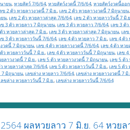
ถุนายน
,
หวยสัตว์ 7/6/64
,
หวยสัตว์งวดนี้ 7/6/64
,
หวยสัตว์งวดนี้ออ
ลข 2 ตัว หวยลาวงวดนี้ 7 มิ.ย.
,
เลข 2 ตัว หวยลาวงวดนี้ 7 มิถุนายน
นายน
,
เลข 2 ตัว หวยลาวล่าสุด 7/6/64
,
เลข 2 ตัว หวยลาววันนี้ 7 มิ.ย
ลข 3 ตัว หวยลาว 7 มิถุนายน
,
เลข 3 ตัว หวยลาว 7/6/64
,
เลข 3 ตัว
ตัว หวยลาวล่าสุด 7 มิ.ย.
,
เลข 3 ตัว หวยลาวล่าสุด 7 มิถุนายน
,
เลข 
ลข 3 ตัว หวยลาววันนี้ 7/6/64
,
เลข 4 ตัว หวยลาว 7 มิ.ย.
,
เลข 4 ตัว
งวดนี้ 7 มิถุนายน
,
เลข 4 ตัว หวยลาวงวดนี้ 7/6/64
,
เลข 4 ตัว หวยล
ตัว หวยลาววันนี้ 7 มิ.ย.
,
เลข 4 ตัว หวยลาววันนี้ 7 มิถุนายน
,
เลข 4 
ยลาวงวดนี้ 7 มิ.ย.
,
เลข 5 ตัว หวยลาวงวดนี้ 7 มิถุนายน
,
เลข 5 ตัว
ัว หวยลาวล่าสุด 7/6/64
,
เลข 5 ตัว หวยลาววันนี้ 7 มิ.ย.
,
เลข 5 ตัว 
 7 มิถุนายน
,
เลขล่าง หวยลาว 7/6/64
,
เลขล่าง หวยลาวงวดนี้ 7 มิ.
เลขล่าง หวยลาววันนี้ 7 มิ.ย.
,
เลขล่าง หวยลาววันนี้ 7/6/64
2564 ผลหวยลาว 7 มิ.ย. 64 หวยลาว