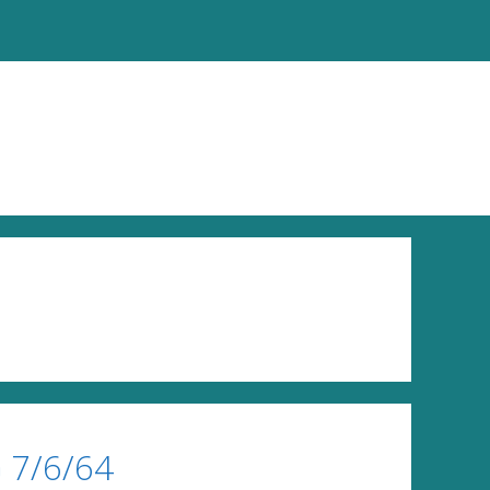
 7/6/64