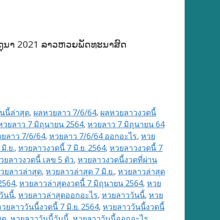
ມິຖຸນາ 2021 ລາວຫວຍພັດທະນາສົດ
นี้ล่าสุด
,
ผลหวยลาว 7/6/64
,
ผลหวยลาวงวดนี้
หวยลาว 7 มิถุนายน 2564
,
หวยลาว 7 มิถุนายน 64
ยลาว 7/6/64
,
หวยลาว 7/6/64 ออกอะไร
,
หวย
มิ.ย.
,
หวยลาวงวดนี้ 7 มิ.ย. 2564
,
หวยลาวงวดนี้ 7
วยลาวงวดนี้ เลข 5 ตัว
,
หวยลาวงวดนี้งวดที่ผ่าน
วยลาวล่าสุด
,
หวยลาวล่าสุด 7 มิ.ย.
,
หวยลาวล่าสุด
 2564
,
หวยลาวล่าสุดงวดนี้ 7 มิถุนายน 2564
,
หวย
ันนี้
,
หวยลาวล่าสุดออกอะไร
,
หวยลาววันนี้
,
หวย
วยลาววันนี้งวดนี้ 7 มิ.ย. 2564
,
หวยลาววันนี้งวดนี้
ุด
,
หวยลาววันนี้วันนี้
,
หวยลาววันนี้ออกอะไร
,