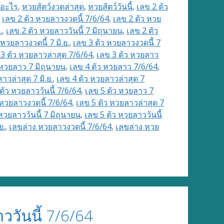
กอะไร
,
หวยสัตว์งวดล่าสุด
,
หวยสัตว์วันนี้
,
เลข 2 ตัว
,
เลข 2 ตัว หวยลาวงวดนี้ 7/6/64
,
เลข 2 ตัว หวย
.
,
เลข 2 ตัว หวยลาววันนี้ 7 มิถุนายน
,
เลข 2 ตัว
 หวยลาวงวดนี้ 7 มิ.ย.
,
เลข 3 ตัว หวยลาวงวดนี้ 7
3 ตัว หวยลาวล่าสุด 7/6/64
,
เลข 3 ตัว หวยลาว
 หวยลาว 7 มิถุนายน
,
เลข 4 ตัว หวยลาว 7/6/64
,
าวล่าสุด 7 มิ.ย.
,
เลข 4 ตัว หวยลาวล่าสุด 7
ตัว หวยลาววันนี้ 7/6/64
,
เลข 5 ตัว หวยลาว 7
 หวยลาวงวดนี้ 7/6/64
,
เลข 5 ตัว หวยลาวล่าสุด 7
หวยลาววันนี้ 7 มิถุนายน
,
เลข 5 ตัว หวยลาววันนี้
ย.
,
เลขล่าง หวยลาวงวดนี้ 7/6/64
,
เลขล่าง หวย
วันนี้ 7/6/64