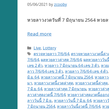
05/06/2021
by
zcooby
หวยลาวงวดวันที่ 7 มิถุนายน 2564 หว
Read more
Categories
Live
,
Lottery
Tags
ตรวจหวยลาว 7/6/64
,
ตรวจหวยลาวงวดนี้ล่าส
7/6/64
,
ผลหวยลาวล่าสุด 7/6/64
,
ผลหวยลาววันนี
เลข 2 ตัว
,
หวยลาว 7 มิถุนายน 64 เลข 3 ตัว
,
หวยล
ลาว 7/6/64 เลข 3 ตัว
,
หวยลาว 7/6/64 เลข 4 ตัว
มิ.ย. 64
,
หวยลาวงวดนี้ 7 มิถุนายน 2564
,
หวยลาวง
มา
,
หวยลาวงวดนี้งวดล่าสุด
,
หวยลาวงวดนี้ล่าสุด
7 มิ.ย. 64
,
หวยลาวล่าสุด 7 มิถุนายน
,
หวยลาวล่าส
ลาวล่าสุดงวดนี้ 7/6/64
,
หวยลาวล่าสุดงวดนี้ออก
ลาววันนี้ 7 มิ.ย.
,
หวยลาววันนี้ 7 มิ.ย. 64
,
หวยลาววัน
7 มิถุนายน 2564
,
หวยลาววันนี้งวดนี้ 7/6/64
,
หวย