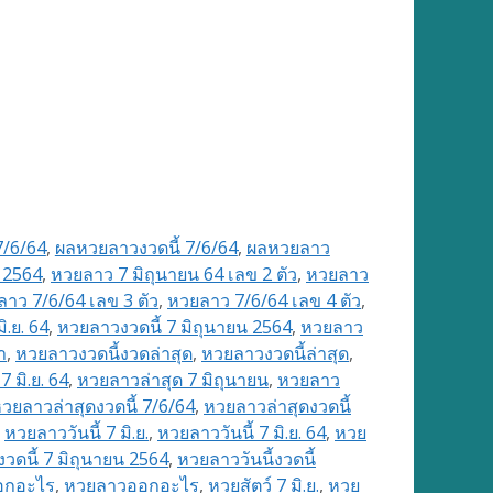
/6/64
,
ผลหวยลาวงวดนี้ 7/6/64
,
ผลหวยลาว
 2564
,
หวยลาว 7 มิถุนายน 64 เลข 2 ตัว
,
หวยลาว
าว 7/6/64 เลข 3 ตัว
,
หวยลาว 7/6/64 เลข 4 ตัว
,
ิ.ย. 64
,
หวยลาวงวดนี้ 7 มิถุนายน 2564
,
หวยลาว
า
,
หวยลาวงวดนี้งวดล่าสุด
,
หวยลาวงวดนี้ล่าสุด
,
 มิ.ย. 64
,
หวยลาวล่าสุด 7 มิถุนายน
,
หวยลาว
วยลาวล่าสุดงวดนี้ 7/6/64
,
หวยลาวล่าสุดงวดนี้
,
หวยลาววันนี้ 7 มิ.ย.
,
หวยลาววันนี้ 7 มิ.ย. 64
,
หวย
งวดนี้ 7 มิถุนายน 2564
,
หวยลาววันนี้งวดนี้
ออกอะไร
,
หวยลาวออกอะไร
,
หวยสัตว์ 7 มิ.ย.
,
หวย