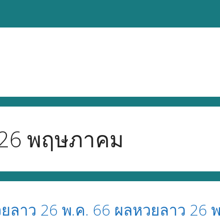
 26 พฤษภาคม
วยลาว 26 พ.ค. 66 ผลหวยลาว 26