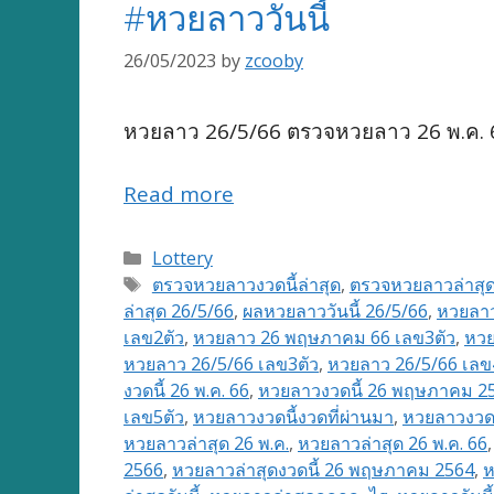
#หวยลาววันนี้
26/05/2023
by
zcooby
หวยลาว 26/5/66 ตรวจหวยลาว 26 พ.ค.
Read more
Categories
Lottery
Tags
ตรวจหวยลาวงวดนี้ล่าสุด
,
ตรวจหวยลาวล่าสุ
ล่าสุด 26/5/66
,
ผลหวยลาววันนี้ 26/5/66
,
หวยลาว
เลข2ตัว
,
หวยลาว 26 พฤษภาคม 66 เลข3ตัว
,
หวย
หวยลาว 26/5/66 เลข3ตัว
,
หวยลาว 26/5/66 เลข
งวดนี้ 26 พ.ค. 66
,
หวยลาวงวดนี้ 26 พฤษภาคม 2
เลข5ตัว
,
หวยลาวงวดนี้งวดที่ผ่านมา
,
หวยลาวงวดน
หวยลาวล่าสุด 26 พ.ค.
,
หวยลาวล่าสุด 26 พ.ค. 66
2566
,
หวยลาวล่าสุดงวดนี้ 26 พฤษภาคม 2564
,
ห