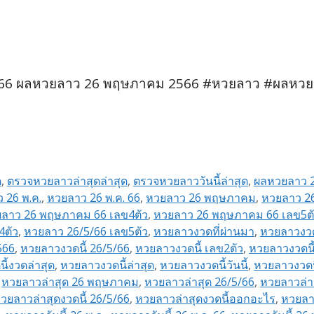
 66 ผลหวยลาว 26 พฤษภาคม 2566 #หวยลาว #ผลหวยล
ด
,
ตรวจหวยลาวล่าสุดล่าสุด
,
ตรวจหวยลาววันนี้ล่าสุด
,
ผลหวยลาว 2
 26 พ.ค.
,
หวยลาว 26 พ.ค. 66
,
หวยลาว 26 พฤษภาคม
,
หวยลาว 2
ลาว 26 พฤษภาคม 66 เลข4ตัว
,
หวยลาว 26 พฤษภาคม 66 เลข5ต
4ตัว
,
หวยลาว 26/5/66 เลข5ตัว
,
หวยลาวงวดที่ผ่านมา
,
หวยลาวงวดน
566
,
หวยลาวงวดนี้ 26/5/66
,
หวยลาวงวดนี้ เลข2ตัว
,
หวยลาวงวดนี้
ี้งวดล่าสุด
,
หวยลาวงวดนี้ล่าสุด
,
หวยลาวงวดนี้วันนี้
,
หวยลาวงวดน
,
หวยลาวล่าสุด 26 พฤษภาคม
,
หวยลาวล่าสุด 26/5/66
,
หวยลาวล่าส
วยลาวล่าสุดงวดนี้ 26/5/66
,
หวยลาวล่าสุดงวดนี้ออกอะไร
,
หวยลาว