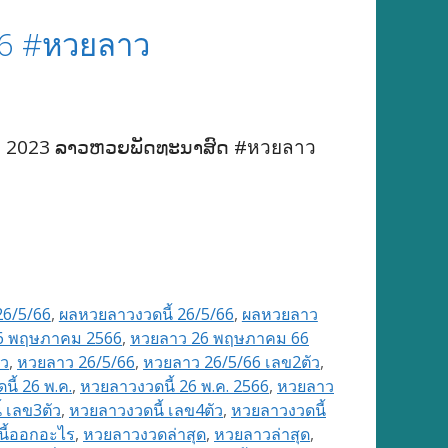
6 #หวยลาว
ພາ 2023 ລາວຫວຍພັດທະນາສົດ #หวยลาว
6/5/66
,
ผลหวยลาวงวดนี้ 26/5/66
,
ผลหวยลาว
6 พฤษภาคม 2566
,
หวยลาว 26 พฤษภาคม 66
ัว
,
หวยลาว 26/5/66
,
หวยลาว 26/5/66 เลข2ตัว
,
ี้ 26 พ.ค.
,
หวยลาวงวดนี้ 26 พ.ค. 2566
,
หวยลาว
 เลข3ตัว
,
หวยลาวงวดนี้ เลข4ตัว
,
หวยลาวงวดนี้
ี้ออกอะไร
,
หวยลาวงวดล่าสุด
,
หวยลาวล่าสุด
,