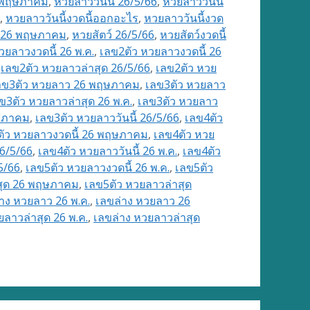
6 พฤษภาคม
,
หวยลาววันนี้ 26/5/66
,
หวยลาววันนี้
,
หวยลาววันนี้งวดนี้ออกอะไร
,
หวยลาววันนี้งวด
์ 26 พฤษภาคม
,
หวยสัตว์ 26/5/66
,
หวยสัตว์งวดนี้
วยลาวงวดนี้ 26 พ.ค.
,
เลข2ตัว หวยลาวงวดนี้ 26
,
เลข2ตัว หวยลาวล่าสุด 26/5/66
,
เลข2ตัว หวย
ลข3ตัว หวยลาว 26 พฤษภาคม
,
เลข3ตัว หวยลาว
ข3ตัว หวยลาวล่าสุด 26 พ.ค.
,
เลข3ตัว หวยลาว
ฤษภาคม
,
เลข3ตัว หวยลาววันนี้ 26/5/66
,
เลข4ตัว
ตัว หวยลาวงวดนี้ 26 พฤษภาคม
,
เลข4ตัว หวย
26/5/66
,
เลข4ตัว หวยลาววันนี้ 26 พ.ค.
,
เลข4ตัว
5/66
,
เลข5ตัว หวยลาวงวดนี้ 26 พ.ค.
,
เลข5ตัว
สุด 26 พฤษภาคม
,
เลข5ตัว หวยลาวล่าสุด
าง หวยลาว 26 พ.ค.
,
เลขล่าง หวยลาว 26
ยลาวล่าสุด 26 พ.ค.
,
เลขล่าง หวยลาวล่าสุด