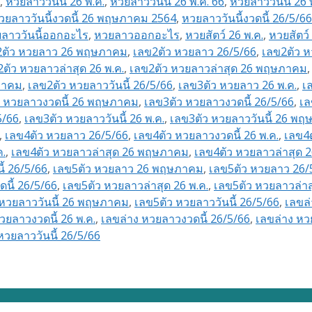
,
หวยลาววันนี้ 26 พ.ค.
,
หวยลาววันนี้ 26 พ.ค. 66
,
หวยลาววันนี้ 2
วยลาววันนี้งวดนี้ 26 พฤษภาคม 2564
,
หวยลาววันนี้งวดนี้ 26/5/66
ลาววันนี้ออกอะไร
,
หวยลาวออกอะไร
,
หวยสัตว์ 26 พ.ค.
,
หวยสัตว
2ตัว หวยลาว 26 พฤษภาคม
,
เลข2ตัว หวยลาว 26/5/66
,
เลข2ตัว ห
ตัว หวยลาวล่าสุด 26 พ.ค.
,
เลข2ตัว หวยลาวล่าสุด 26 พฤษภาคม
ษภาคม
,
เลข2ตัว หวยลาววันนี้ 26/5/66
,
เลข3ตัว หวยลาว 26 พ.ค.
,
เ
ว หวยลาวงวดนี้ 26 พฤษภาคม
,
เลข3ตัว หวยลาวงวดนี้ 26/5/66
,
เล
5/66
,
เลข3ตัว หวยลาววันนี้ 26 พ.ค.
,
เลข3ตัว หวยลาววันนี้ 26 พ
,
เลข4ตัว หวยลาว 26/5/66
,
เลข4ตัว หวยลาวงวดนี้ 26 พ.ค.
,
เลข4
ค.
,
เลข4ตัว หวยลาวล่าสุด 26 พฤษภาคม
,
เลข4ตัว หวยลาวล่าสุด 
ี้ 26/5/66
,
เลข5ตัว หวยลาว 26 พฤษภาคม
,
เลข5ตัว หวยลาว 26/
นี้ 26/5/66
,
เลข5ตัว หวยลาวล่าสุด 26 พ.ค.
,
เลข5ตัว หวยลาวล่า
 หวยลาววันนี้ 26 พฤษภาคม
,
เลข5ตัว หวยลาววันนี้ 26/5/66
,
เลขล่
วยลาวงวดนี้ 26 พ.ค.
,
เลขล่าง หวยลาวงวดนี้ 26/5/66
,
เลขล่าง หว
หวยลาววันนี้ 26/5/66