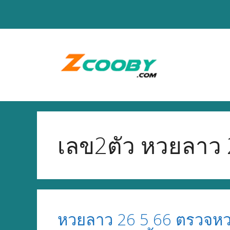
Skip
to
content
เลข2ตัว หวยลาว
หวยลาว 26 5 66 ตรวจห