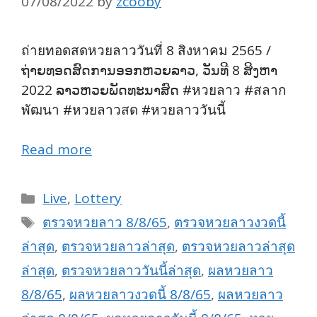
07/08/2022
by
zcooby
ถ่ายทอดสดหวยลาววันที่ 8 สิงหาคม 2565 /
ຖ່າຍທອດສົດການອອກຫວຍລາວ, ວັນທີ 8 ສິງຫາ
2022 ລາວຫວຍພັດທະນາສົດ #หวยลาว #สลาก
พัฒนา #หวยลาวสด #หวยลาววันนี้
Read more
Categories
Live
,
Lottery
Tags
ตรวจหวยลาว 8/8/65
,
ตรวจหวยลาวงวดนี้
ล่าสุด
,
ตรวจหวยลาวล่าสุด
,
ตรวจหวยลาวล่าสุด
ล่าสุด
,
ตรวจหวยลาววันนี้ล่าสุด
,
ผลหวยลาว
8/8/65
,
ผลหวยลาวงวดนี้ 8/8/65
,
ผลหวยลาว