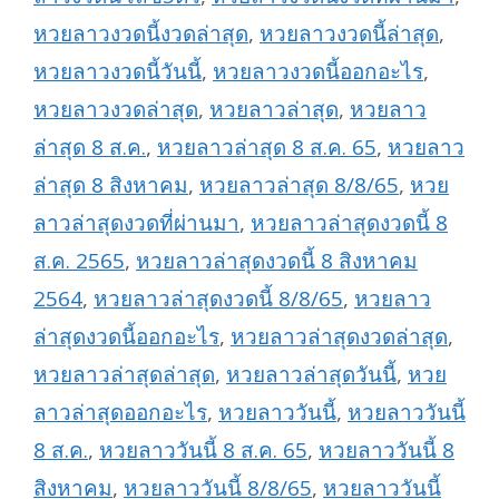
หวยลาวงวดนี้งวดล่าสุด
,
หวยลาวงวดนี้ล่าสุด
,
หวยลาวงวดนี้วันนี้
,
หวยลาวงวดนี้ออกอะไร
,
หวยลาวงวดล่าสุด
,
หวยลาวล่าสุด
,
หวยลาว
ล่าสุด 8 ส.ค.
,
หวยลาวล่าสุด 8 ส.ค. 65
,
หวยลาว
ล่าสุด 8 สิงหาคม
,
หวยลาวล่าสุด 8/8/65
,
หวย
ลาวล่าสุดงวดที่ผ่านมา
,
หวยลาวล่าสุดงวดนี้ 8
ส.ค. 2565
,
หวยลาวล่าสุดงวดนี้ 8 สิงหาคม
2564
,
หวยลาวล่าสุดงวดนี้ 8/8/65
,
หวยลาว
ล่าสุดงวดนี้ออกอะไร
,
หวยลาวล่าสุดงวดล่าสุด
,
หวยลาวล่าสุดล่าสุด
,
หวยลาวล่าสุดวันนี้
,
หวย
ลาวล่าสุดออกอะไร
,
หวยลาววันนี้
,
หวยลาววันนี้
8 ส.ค.
,
หวยลาววันนี้ 8 ส.ค. 65
,
หวยลาววันนี้ 8
สิงหาคม
,
หวยลาววันนี้ 8/8/65
,
หวยลาววันนี้