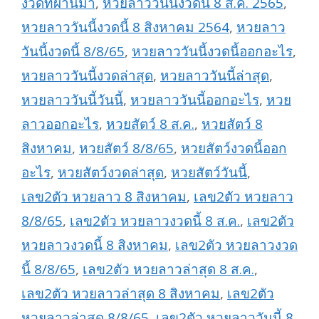
งวดที่ผ่านมา
,
หวยลาววันนี้งวดนี้ 8 ส.ค. 2565
,
หวยลาววันนี้งวดนี้ 8 สิงหาคม 2564
,
หวยลาว
วันนี้งวดนี้ 8/8/65
,
หวยลาววันนี้งวดนี้ออกอะไร
,
หวยลาววันนี้งวดล่าสุด
,
หวยลาววันนี้ล่าสุด
,
หวยลาววันนี้วันนี้
,
หวยลาววันนี้ออกอะไร
,
หวย
ลาวออกอะไร
,
หวยสัตว์ 8 ส.ค.
,
หวยสัตว์ 8
สิงหาคม
,
หวยสัตว์ 8/8/65
,
หวยสัตว์งวดนี้ออก
อะไร
,
หวยสัตว์งวดล่าสุด
,
หวยสัตว์วันนี้
,
เลข2ตัว หวยลาว 8 สิงหาคม
,
เลข2ตัว หวยลาว
8/8/65
,
เลข2ตัว หวยลาวงวดนี้ 8 ส.ค.
,
เลข2ตัว
หวยลาวงวดนี้ 8 สิงหาคม
,
เลข2ตัว หวยลาวงวด
นี้ 8/8/65
,
เลข2ตัว หวยลาวล่าสุด 8 ส.ค.
,
เลข2ตัว หวยลาวล่าสุด 8 สิงหาคม
,
เลข2ตัว
หวยลาวล่าสุด 8/8/65
,
เลข2ตัว หวยลาววันนี้ 8