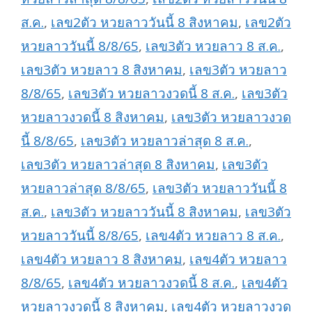
ส.ค.
,
เลข2ตัว หวยลาววันนี้ 8 สิงหาคม
,
เลข2ตัว
หวยลาววันนี้ 8/8/65
,
เลข3ตัว หวยลาว 8 ส.ค.
,
เลข3ตัว หวยลาว 8 สิงหาคม
,
เลข3ตัว หวยลาว
8/8/65
,
เลข3ตัว หวยลาวงวดนี้ 8 ส.ค.
,
เลข3ตัว
หวยลาวงวดนี้ 8 สิงหาคม
,
เลข3ตัว หวยลาวงวด
นี้ 8/8/65
,
เลข3ตัว หวยลาวล่าสุด 8 ส.ค.
,
เลข3ตัว หวยลาวล่าสุด 8 สิงหาคม
,
เลข3ตัว
หวยลาวล่าสุด 8/8/65
,
เลข3ตัว หวยลาววันนี้ 8
ส.ค.
,
เลข3ตัว หวยลาววันนี้ 8 สิงหาคม
,
เลข3ตัว
หวยลาววันนี้ 8/8/65
,
เลข4ตัว หวยลาว 8 ส.ค.
,
เลข4ตัว หวยลาว 8 สิงหาคม
,
เลข4ตัว หวยลาว
8/8/65
,
เลข4ตัว หวยลาวงวดนี้ 8 ส.ค.
,
เลข4ตัว
หวยลาวงวดนี้ 8 สิงหาคม
,
เลข4ตัว หวยลาวงวด