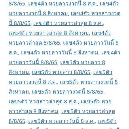
8/8/65
,
เลข4ตัว หวยลาวงวดนี้ 8 ส.ค.
,
เลข4ตัว
หวยลาวงวดนี้ 8 สิงหาคม
,
เลข4ตัว หวยลาวงวด
นี้ 8/8/65
,
เลข4ตัว หวยลาวล่าสุด 8 ส.ค.
,
เลข4ตัว หวยลาวล่าสุด 8 สิงหาคม
,
เลข4ตัว
หวยลาวล่าสุด 8/8/65
,
เลข4ตัว หวยลาววันนี้ 8
ส.ค.
,
เลข4ตัว หวยลาววันนี้ 8 สิงหาคม
,
เลข4ตัว
หวยลาววันนี้ 8/8/65
,
เลข5ตัว หวยลาว 8
สิงหาคม
,
เลข5ตัว หวยลาว 8/8/65
,
เลข5ตัว
หวยลาวงวดนี้ 8 ส.ค.
,
เลข5ตัว หวยลาวงวดนี้ 8
สิงหาคม
,
เลข5ตัว หวยลาวงวดนี้ 8/8/65
,
เลข5ตัว หวยลาวล่าสุด 8 ส.ค.
,
เลข5ตัว หวย
ลาวล่าสุด 8 สิงหาคม
,
เลข5ตัว หวยลาวล่าสุด
8/8/65
,
เลข5ตัว หวยลาววันนี้ 8 ส.ค.
,
เลข5ตัว