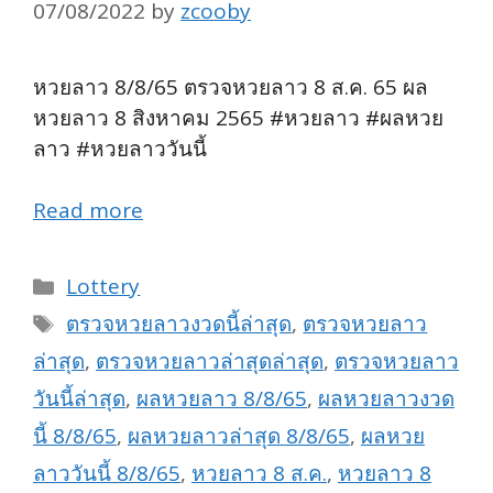
07/08/2022
by
zcooby
หวยลาว 8/8/65 ตรวจหวยลาว 8 ส.ค. 65 ผล
หวยลาว 8 สิงหาคม 2565 #หวยลาว #ผลหวย
ลาว #หวยลาววันนี้
Read more
Categories
Lottery
Tags
ตรวจหวยลาวงวดนี้ล่าสุด
,
ตรวจหวยลาว
ล่าสุด
,
ตรวจหวยลาวล่าสุดล่าสุด
,
ตรวจหวยลาว
วันนี้ล่าสุด
,
ผลหวยลาว 8/8/65
,
ผลหวยลาวงวด
นี้ 8/8/65
,
ผลหวยลาวล่าสุด 8/8/65
,
ผลหวย
ลาววันนี้ 8/8/65
,
หวยลาว 8 ส.ค.
,
หวยลาว 8