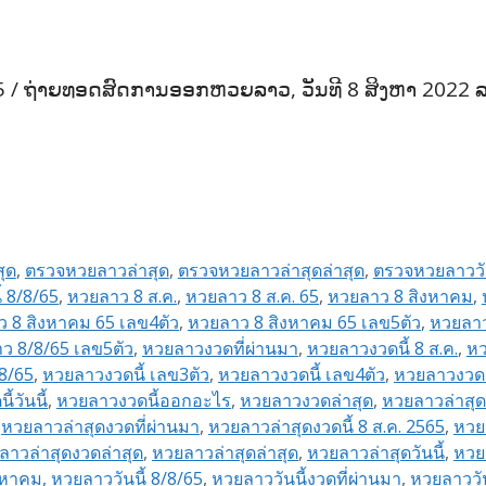
65 / ຖ່າຍທອດສົດການອອກຫວຍລາວ, ວັນທີ 8 ສິງຫາ 20
ุด
,
ตรวจหวยลาวล่าสุด
,
ตรวจหวยลาวล่าสุดล่าสุด
,
ตรวจหวยลาววัน
้ 8/8/65
,
หวยลาว 8 ส.ค.
,
หวยลาว 8 ส.ค. 65
,
หวยลาว 8 สิงหาคม
,
 8 สิงหาคม 65 เลข4ตัว
,
หวยลาว 8 สิงหาคม 65 เลข5ตัว
,
หวยลาว
ว 8/8/65 เลข5ตัว
,
หวยลาวงวดที่ผ่านมา
,
หวยลาวงวดนี้ 8 ส.ค.
,
หว
/8/65
,
หวยลาวงวดนี้ เลข3ตัว
,
หวยลาวงวดนี้ เลข4ตัว
,
หวยลาวงวดนี
้วันนี้
,
หวยลาวงวดนี้ออกอะไร
,
หวยลาวงวดล่าสุด
,
หวยลาวล่าสุด
,
หวยลาวล่าสุดงวดที่ผ่านมา
,
หวยลาวล่าสุดงวดนี้ 8 ส.ค. 2565
,
หวย
ลาวล่าสุดงวดล่าสุด
,
หวยลาวล่าสุดล่าสุด
,
หวยลาวล่าสุดวันนี้
,
หวย
ิงหาคม
,
หวยลาววันนี้ 8/8/65
,
หวยลาววันนี้งวดที่ผ่านมา
,
หวยลาววันน