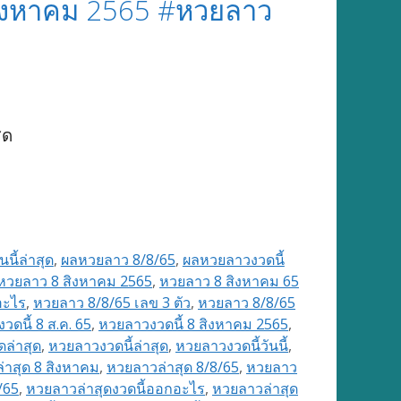
ิงหาคม 2565 #หวยลาว
สด
นี้ล่าสุด
,
ผลหวยลาว 8/8/65
,
ผลหวยลาวงวดนี้
หวยลาว 8 สิงหาคม 2565
,
หวยลาว 8 สิงหาคม 65
อะไร
,
หวยลาว 8/8/65 เลข 3 ตัว
,
หวยลาว 8/8/65
ดนี้ 8 ส.ค. 65
,
หวยลาวงวดนี้ 8 สิงหาคม 2565
,
ล่าสุด
,
หวยลาวงวดนี้ล่าสุด
,
หวยลาวงวดนี้วันนี้
,
่าสุด 8 สิงหาคม
,
หวยลาวล่าสุด 8/8/65
,
หวยลาว
/65
,
หวยลาวล่าสุดงวดนี้ออกอะไร
,
หวยลาวล่าสุด