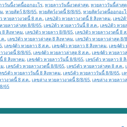
ววันนี้งวดนี้ออกอะไร
,
หวยลาววันนี้งวดล่าสุด
,
หวยลาววันนี้ล่าสุด
คม
,
หวยสัตว์ 8/8/65
,
หวยสัตว์งวดนี้ 8/8/65
,
หวยสัตว์งวดนี้ออกอะไ
ว หวยลาวงวดนี้ 8 ส.ค.
,
เลข2ตัว หวยลาวงวดนี้ 8 สิงหาคม
,
เลข2ตั
 หวยลาวล่าสุด 8/8/65
,
เลข2ตัว หวยลาววันนี้ 8 ส.ค.
,
เลข2ตัว หวยล
ว 8 สิงหาคม
,
เลข3ตัว หวยลาว 8/8/65
,
เลข3ตัว หวยลาวงวดนี้ 8 ส
.ค.
,
เลข3ตัว หวยลาวล่าสุด 8 สิงหาคม
,
เลข3ตัว หวยลาวล่าสุด 8/
5
,
เลข4ตัว หวยลาว 8 ส.ค.
,
เลข4ตัว หวยลาว 8 สิงหาคม
,
เลข4ตัว 
าวงวดนี้ 8/8/65
,
เลข4ตัว หวยลาวล่าสุด 8 ส.ค.
,
เลข4ตัว หวยลาวล่
ี้ 8 สิงหาคม
,
เลข4ตัว หวยลาววันนี้ 8/8/65
,
เลข5ตัว หวยลาว 8 ส
คม
,
เลข5ตัว หวยลาวงวดนี้ 8/8/65
,
เลข5ตัว หวยลาวล่าสุด 8 ส.ค.
,
ลข5ตัว หวยลาววันนี้ 8 สิงหาคม
,
เลข5ตัว หวยลาววันนี้ 8/8/65
,
เล
าวงวดนี้ 8 ส.ค.
,
เลขล่าง หวยลาวงวดนี้ 8/8/65
,
เลขล่าง หวยลาวล่
/8/65