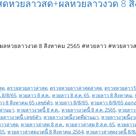
ดสดหวยลาวสด+ผลหวยลาวงวด 8 ส
ผลหวยลาวงวด 8 สิงหาคม 2565 #หวยลาว #หวยลาว
ุด
,
ตรวจหวยลาวล่าสุด
,
ตรวจหวยลาวล่าสุดล่าสุด
,
ตรวจหวยลาววัน
้ 8/8/65
,
หวยลาว 8 ส.ค.
,
หวยลาว 8 ส.ค. 65
,
หวยลาว 8 สิงหาคม
,
ว 8 สิงหาคม 65 เลข6ตัว
,
หวยลาว 8/8/65
,
หวยลาว 8/8/65 ออก
ผ่านมา
,
หวยลาวงวดนี้ 8 ส.ค.
,
หวยลาวงวดนี้ 8 ส.ค. 2565
,
หวยลาวงว
ยลาวงวดนี้ เลข6ตัว
,
หวยลาวงวดนี้งวดที่ผ่านมา
,
หวยลาวงวดนี้งวด
าวล่าสุด
,
หวยลาวล่าสุด 8 ส.ค.
,
หวยลาวล่าสุด 8 ส.ค. 65
,
หวยลาวล
565
,
หวยลาวล่าสุดงวดนี้ 8 สิงหาคม 2564
,
หวยลาวล่าสุดงวดนี้ 8/8