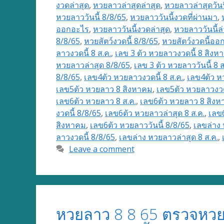
งวดล่าสุด
,
หวยลาวล่าสุดล่าสุด
,
หวยลาวล่าสุดวันน
หวยลาววันนี้ 8/8/65
,
หวยลาววันนี้งวดที่ผ่านมา
,
ออกอะไร
,
หวยลาววันนี้งวดล่าสุด
,
หวยลาววันนี้ล่
8/8/65
,
หวยสัตว์งวดนี้ 8/8/65
,
หวยสัตว์งวดนี้ออ
ลาวงวดนี้ 8 ส.ค.
,
เลข 3 ตัว หวยลาวงวดนี้ 8 สิงห
หวยลาวล่าสุด 8/8/65
,
เลข 3 ตัว หวยลาววันนี้ 8 ส
8/8/65
,
เลข4ตัว หวยลาวงวดนี้ 8 ส.ค.
,
เลข4ตัว ห
เลข5ตัว หวยลาว 8 สิงหาคม
,
เลข5ตัว หวยลาวงวด
เลข6ตัว หวยลาว 8 ส.ค.
,
เลข6ตัว หวยลาว 8 สิง
งวดนี้ 8/8/65
,
เลข6ตัว หวยลาวล่าสุด 8 ส.ค.
,
เลข6
สิงหาคม
,
เลข6ตัว หวยลาววันนี้ 8/8/65
,
เลขล่าง 
ลาวงวดนี้ 8/8/65
,
เลขล่าง หวยลาวล่าสุด 8 ส.ค.
,
Leave a comment
หวยลาว 8 8 65 ตรวจหวย