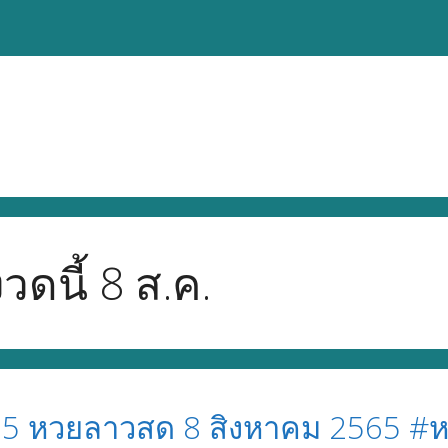
ดนี้ 8 ส.ค.
65 หวยลาวสด 8 สิงหาคม 2565 #