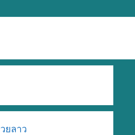
หวยลาว