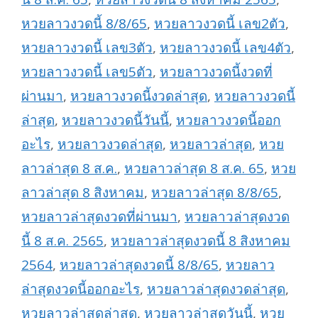
หวยลาวงวดนี้ 8/8/65
,
หวยลาวงวดนี้ เลข2ตัว
,
หวยลาวงวดนี้ เลข3ตัว
,
หวยลาวงวดนี้ เลข4ตัว
,
หวยลาวงวดนี้ เลข5ตัว
,
หวยลาวงวดนี้งวดที่
ผ่านมา
,
หวยลาวงวดนี้งวดล่าสุด
,
หวยลาวงวดนี้
ล่าสุด
,
หวยลาวงวดนี้วันนี้
,
หวยลาวงวดนี้ออก
อะไร
,
หวยลาวงวดล่าสุด
,
หวยลาวล่าสุด
,
หวย
ลาวล่าสุด 8 ส.ค.
,
หวยลาวล่าสุด 8 ส.ค. 65
,
หวย
ลาวล่าสุด 8 สิงหาคม
,
หวยลาวล่าสุด 8/8/65
,
หวยลาวล่าสุดงวดที่ผ่านมา
,
หวยลาวล่าสุดงวด
นี้ 8 ส.ค. 2565
,
หวยลาวล่าสุดงวดนี้ 8 สิงหาคม
2564
,
หวยลาวล่าสุดงวดนี้ 8/8/65
,
หวยลาว
ล่าสุดงวดนี้ออกอะไร
,
หวยลาวล่าสุดงวดล่าสุด
,
หวยลาวล่าสุดล่าสุด
,
หวยลาวล่าสุดวันนี้
,
หวย