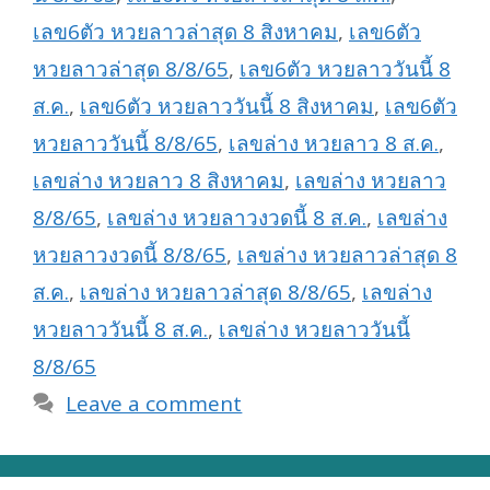
เลข6ตัว หวยลาวล่าสุด 8 สิงหาคม
,
เลข6ตัว
หวยลาวล่าสุด 8/8/65
,
เลข6ตัว หวยลาววันนี้ 8
ส.ค.
,
เลข6ตัว หวยลาววันนี้ 8 สิงหาคม
,
เลข6ตัว
หวยลาววันนี้ 8/8/65
,
เลขล่าง หวยลาว 8 ส.ค.
,
เลขล่าง หวยลาว 8 สิงหาคม
,
เลขล่าง หวยลาว
8/8/65
,
เลขล่าง หวยลาวงวดนี้ 8 ส.ค.
,
เลขล่าง
หวยลาวงวดนี้ 8/8/65
,
เลขล่าง หวยลาวล่าสุด 8
ส.ค.
,
เลขล่าง หวยลาวล่าสุด 8/8/65
,
เลขล่าง
หวยลาววันนี้ 8 ส.ค.
,
เลขล่าง หวยลาววันนี้
8/8/65
Leave a comment