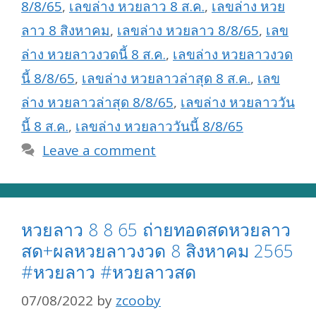
8/8/65
,
เลขล่าง หวยลาว 8 ส.ค.
,
เลขล่าง หวย
ลาว 8 สิงหาคม
,
เลขล่าง หวยลาว 8/8/65
,
เลข
ล่าง หวยลาวงวดนี้ 8 ส.ค.
,
เลขล่าง หวยลาวงวด
นี้ 8/8/65
,
เลขล่าง หวยลาวล่าสุด 8 ส.ค.
,
เลข
ล่าง หวยลาวล่าสุด 8/8/65
,
เลขล่าง หวยลาววัน
นี้ 8 ส.ค.
,
เลขล่าง หวยลาววันนี้ 8/8/65
Leave a comment
หวยลาว 8 8 65 ถ่ายทอดสดหวยลาว
สด+ผลหวยลาวงวด 8 สิงหาคม 2565
#หวยลาว #หวยลาวสด
07/08/2022
by
zcooby