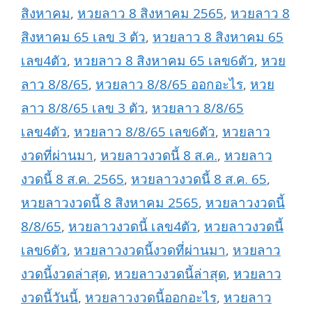
สิงหาคม
,
หวยลาว 8 สิงหาคม 2565
,
หวยลาว 8
สิงหาคม 65 เลข 3 ตัว
,
หวยลาว 8 สิงหาคม 65
เลข4ตัว
,
หวยลาว 8 สิงหาคม 65 เลข6ตัว
,
หวย
ลาว 8/8/65
,
หวยลาว 8/8/65 ออกอะไร
,
หวย
ลาว 8/8/65 เลข 3 ตัว
,
หวยลาว 8/8/65
เลข4ตัว
,
หวยลาว 8/8/65 เลข6ตัว
,
หวยลาว
งวดที่ผ่านมา
,
หวยลาวงวดนี้ 8 ส.ค.
,
หวยลาว
งวดนี้ 8 ส.ค. 2565
,
หวยลาวงวดนี้ 8 ส.ค. 65
,
หวยลาวงวดนี้ 8 สิงหาคม 2565
,
หวยลาวงวดนี้
8/8/65
,
หวยลาวงวดนี้ เลข4ตัว
,
หวยลาวงวดนี้
เลข6ตัว
,
หวยลาวงวดนี้งวดที่ผ่านมา
,
หวยลาว
งวดนี้งวดล่าสุด
,
หวยลาวงวดนี้ล่าสุด
,
หวยลาว
งวดนี้วันนี้
,
หวยลาวงวดนี้ออกอะไร
,
หวยลาว