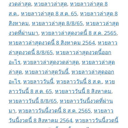
งวดล่าสุด
,
หวยลาวล่าสุด
,
หวยลาวล่าสุด 8
ส.ค.
,
หวยลาวล่าสุด 8 ส.ค. 65
,
หวยลาวล่าสุด 8
สิงหาคม
,
หวยลาวล่าสุด 8/8/65
,
หวยลาวล่าสุด
งวดที่ผ่านมา
,
หวยลาวล่าสุดงวดนี้ 8 ส.ค. 2565
,
หวยลาวล่าสุดงวดนี้ 8 สิงหาคม 2564
,
หวยลาว
ล่าสุดงวดนี้ 8/8/65
,
หวยลาวล่าสุดงวดนี้ออก
อะไร
,
หวยลาวล่าสุดงวดล่าสุด
,
หวยลาวล่าสุด
ล่าสุด
,
หวยลาวล่าสุดวันนี้
,
หวยลาวล่าสุดออก
อะไร
,
หวยลาววันนี้
,
หวยลาววันนี้ 8 ส.ค.
,
หวย
ลาววันนี้ 8 ส.ค. 65
,
หวยลาววันนี้ 8 สิงหาคม
,
หวยลาววันนี้ 8/8/65
,
หวยลาววันนี้งวดที่ผ่าน
มา
,
หวยลาววันนี้งวดนี้ 8 ส.ค. 2565
,
หวยลาว
วันนี้งวดนี้ 8 สิงหาคม 2564
,
หวยลาววันนี้งวดนี้