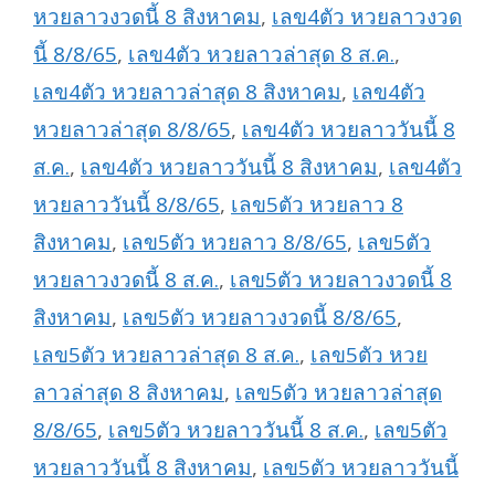
หวยลาวงวดนี้ 8 สิงหาคม
,
เลข4ตัว หวยลาวงวด
นี้ 8/8/65
,
เลข4ตัว หวยลาวล่าสุด 8 ส.ค.
,
เลข4ตัว หวยลาวล่าสุด 8 สิงหาคม
,
เลข4ตัว
หวยลาวล่าสุด 8/8/65
,
เลข4ตัว หวยลาววันนี้ 8
ส.ค.
,
เลข4ตัว หวยลาววันนี้ 8 สิงหาคม
,
เลข4ตัว
หวยลาววันนี้ 8/8/65
,
เลข5ตัว หวยลาว 8
สิงหาคม
,
เลข5ตัว หวยลาว 8/8/65
,
เลข5ตัว
หวยลาวงวดนี้ 8 ส.ค.
,
เลข5ตัว หวยลาวงวดนี้ 8
สิงหาคม
,
เลข5ตัว หวยลาวงวดนี้ 8/8/65
,
เลข5ตัว หวยลาวล่าสุด 8 ส.ค.
,
เลข5ตัว หวย
ลาวล่าสุด 8 สิงหาคม
,
เลข5ตัว หวยลาวล่าสุด
8/8/65
,
เลข5ตัว หวยลาววันนี้ 8 ส.ค.
,
เลข5ตัว
หวยลาววันนี้ 8 สิงหาคม
,
เลข5ตัว หวยลาววันนี้