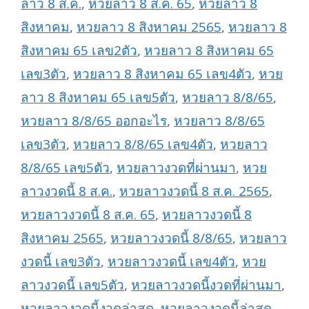
ลาว 8 ส.ค.
,
หวยลาว 8 ส.ค. 65
,
หวยลาว 8
สิงหาคม
,
หวยลาว 8 สิงหาคม 2565
,
หวยลาว 8
สิงหาคม 65 เลข2ตัว
,
หวยลาว 8 สิงหาคม 65
เลข3ตัว
,
หวยลาว 8 สิงหาคม 65 เลข4ตัว
,
หวย
ลาว 8 สิงหาคม 65 เลข5ตัว
,
หวยลาว 8/8/65
,
หวยลาว 8/8/65 ออกอะไร
,
หวยลาว 8/8/65
เลข3ตัว
,
หวยลาว 8/8/65 เลข4ตัว
,
หวยลาว
8/8/65 เลข5ตัว
,
หวยลาวงวดที่ผ่านมา
,
หวย
ลาวงวดนี้ 8 ส.ค.
,
หวยลาวงวดนี้ 8 ส.ค. 2565
,
หวยลาวงวดนี้ 8 ส.ค. 65
,
หวยลาวงวดนี้ 8
สิงหาคม 2565
,
หวยลาวงวดนี้ 8/8/65
,
หวยลาว
งวดนี้ เลข3ตัว
,
หวยลาวงวดนี้ เลข4ตัว
,
หวย
ลาวงวดนี้ เลข5ตัว
,
หวยลาวงวดนี้งวดที่ผ่านมา
,
หวยลาวงวดนี้งวดล่าสุด
,
หวยลาวงวดนี้ล่าสุด
,