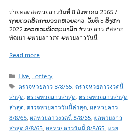
ถ่ายทอดสดหวยลาววันที่ 8 สิงหาคม 2565 /
ຖ່າຍທອດສົດການອອກຫວຍລາວ, ວັນທີ 8 ສິງຫາ
2022 ລາວຫວຍພັດທະນາສົດ #หวยลาว #สลาก
พัฒนา #หวยลาวสด #หวยลาววันนี้
Read more
Categories
Live
,
Lottery
Tags
ตรวจหวยลาว 8/8/65
,
ตรวจหวยลาวงวดนี้
ล่าสุด
,
ตรวจหวยลาวล่าสุด
,
ตรวจหวยลาวล่าสุด
ล่าสุด
,
ตรวจหวยลาววันนี้ล่าสุด
,
ผลหวยลาว
8/8/65
,
ผลหวยลาวงวดนี้ 8/8/65
,
ผลหวยลาว
ล่าสุด 8/8/65
,
ผลหวยลาววันนี้ 8/8/65
,
หวย