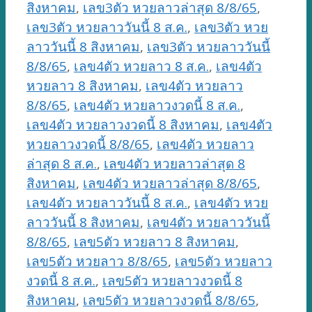
สิงหาคม
,
เลข3ตัว หวยลาวล่าสุด 8/8/65
,
เลข3ตัว หวยลาววันนี้ 8 ส.ค.
,
เลข3ตัว หวย
ลาววันนี้ 8 สิงหาคม
,
เลข3ตัว หวยลาววันนี้
8/8/65
,
เลข4ตัว หวยลาว 8 ส.ค.
,
เลข4ตัว
หวยลาว 8 สิงหาคม
,
เลข4ตัว หวยลาว
8/8/65
,
เลข4ตัว หวยลาวงวดนี้ 8 ส.ค.
,
เลข4ตัว หวยลาวงวดนี้ 8 สิงหาคม
,
เลข4ตัว
หวยลาวงวดนี้ 8/8/65
,
เลข4ตัว หวยลาว
ล่าสุด 8 ส.ค.
,
เลข4ตัว หวยลาวล่าสุด 8
สิงหาคม
,
เลข4ตัว หวยลาวล่าสุด 8/8/65
,
เลข4ตัว หวยลาววันนี้ 8 ส.ค.
,
เลข4ตัว หวย
ลาววันนี้ 8 สิงหาคม
,
เลข4ตัว หวยลาววันนี้
8/8/65
,
เลข5ตัว หวยลาว 8 สิงหาคม
,
เลข5ตัว หวยลาว 8/8/65
,
เลข5ตัว หวยลาว
งวดนี้ 8 ส.ค.
,
เลข5ตัว หวยลาวงวดนี้ 8
สิงหาคม
,
เลข5ตัว หวยลาวงวดนี้ 8/8/65
,