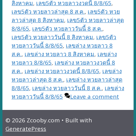
สิงหาคม
,
เลข5ตัว หวยลาวงวดนี้ 8/8/65
,
เลข5ตัว หวยลาวล่าสุด 8 ส.ค.
,
เลข5ตัว หวย
ลาวล่าสุด 8 สิงหาคม
,
เลข5ตัว หวยลาวล่าสุด
8/8/65
,
เลข5ตัว หวยลาววันนี้ 8 ส.ค.
,
เลข5ตัว หวยลาววันนี้ 8 สิงหาคม
,
เลข5ตัว
หวยลาววันนี้ 8/8/65
,
เลขล่าง หวยลาว 8
ส.ค.
,
เลขล่าง หวยลาว 8 สิงหาคม
,
เลขล่าง
หวยลาว 8/8/65
,
เลขล่าง หวยลาวงวดนี้ 8
ส.ค.
,
เลขล่าง หวยลาวงวดนี้ 8/8/65
,
เลขล่าง
หวยลาวล่าสุด 8 ส.ค.
,
เลขล่าง หวยลาวล่าสุด
8/8/65
,
เลขล่าง หวยลาววันนี้ 8 ส.ค.
,
เลขล่าง
หวยลาววันนี้ 8/8/65
Leave a comment
© 2026 Zcooby.com
• Built with
GeneratePress