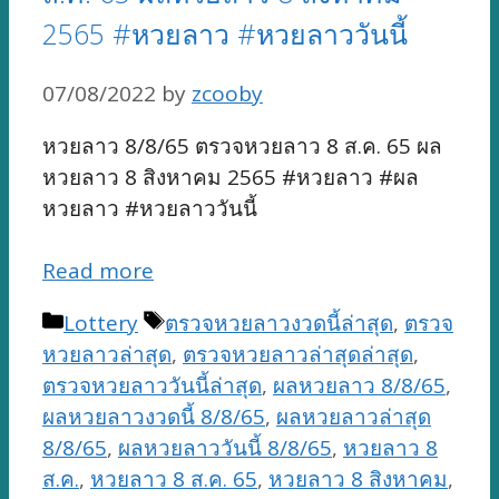
2565 #หวยลาว #หวยลาววันนี้
07/08/2022
by
zcooby
หวยลาว 8/8/65 ตรวจหวยลาว 8 ส.ค. 65 ผล
หวยลาว 8 สิงหาคม 2565 #หวยลาว #ผล
หวยลาว #หวยลาววันนี้
Read more
Categories
Tags
Lottery
ตรวจหวยลาวงวดนี้ล่าสุด
,
ตรวจ
หวยลาวล่าสุด
,
ตรวจหวยลาวล่าสุดล่าสุด
,
ตรวจหวยลาววันนี้ล่าสุด
,
ผลหวยลาว 8/8/65
,
ผลหวยลาวงวดนี้ 8/8/65
,
ผลหวยลาวล่าสุด
8/8/65
,
ผลหวยลาววันนี้ 8/8/65
,
หวยลาว 8
ส.ค.
,
หวยลาว 8 ส.ค. 65
,
หวยลาว 8 สิงหาคม
,