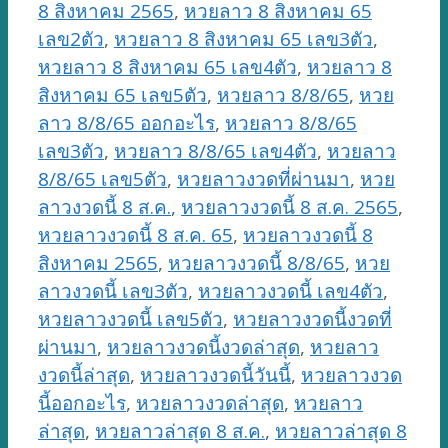
8 สิงหาคม 2565
,
หวยลาว 8 สิงหาคม 65
เลข2ตัว
,
หวยลาว 8 สิงหาคม 65 เลข3ตัว
,
หวยลาว 8 สิงหาคม 65 เลข4ตัว
,
หวยลาว 8
สิงหาคม 65 เลข5ตัว
,
หวยลาว 8/8/65
,
หวย
ลาว 8/8/65 ออกอะไร
,
หวยลาว 8/8/65
เลข3ตัว
,
หวยลาว 8/8/65 เลข4ตัว
,
หวยลาว
8/8/65 เลข5ตัว
,
หวยลาวงวดที่ผ่านมา
,
หวย
ลาวงวดนี้ 8 ส.ค.
,
หวยลาวงวดนี้ 8 ส.ค. 2565
,
หวยลาวงวดนี้ 8 ส.ค. 65
,
หวยลาวงวดนี้ 8
สิงหาคม 2565
,
หวยลาวงวดนี้ 8/8/65
,
หวย
ลาวงวดนี้ เลข3ตัว
,
หวยลาวงวดนี้ เลข4ตัว
,
หวยลาวงวดนี้ เลข5ตัว
,
หวยลาวงวดนี้งวดที่
ผ่านมา
,
หวยลาวงวดนี้งวดล่าสุด
,
หวยลาว
งวดนี้ล่าสุด
,
หวยลาวงวดนี้วันนี้
,
หวยลาวงวด
นี้ออกอะไร
,
หวยลาวงวดล่าสุด
,
หวยลาว
ล่าสุด
,
หวยลาวล่าสุด 8 ส.ค.
,
หวยลาวล่าสุด 8