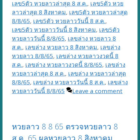
เลข5ตัว หวยลาวล่าสุด 8 ส.ค.
,
เลข5ตัว หวย
ลาวล่าสุด 8 สิงหาคม
,
เลข5ตัว หวยลาวล่าสุด
8/8/65
,
เลข5ตัว หวยลาววันนี้ 8 ส.ค.
,
เลข5ตัว หวยลาววันนี้ 8 สิงหาคม
,
เลข5ตัว
หวยลาววันนี้ 8/8/65
,
เลขล่าง หวยลาว 8
ส.ค.
,
เลขล่าง หวยลาว 8 สิงหาคม
,
เลขล่าง
หวยลาว 8/8/65
,
เลขล่าง หวยลาวงวดนี้ 8
ส.ค.
,
เลขล่าง หวยลาวงวดนี้ 8/8/65
,
เลขล่าง
หวยลาวล่าสุด 8 ส.ค.
,
เลขล่าง หวยลาวล่าสุด
8/8/65
,
เลขล่าง หวยลาววันนี้ 8 ส.ค.
,
เลขล่าง
หวยลาววันนี้ 8/8/65
Leave a comment
หวยลาว 8 8 65 ตรวจหวยลาว 8
ส.ค. 65 ผลหวยลาว 8 สิงหาคม