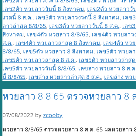
เลข2ตัว หวยลาวงวดนี้ 8/8/65
,
เลข2ตัว หวยลาวล่าสุด
เลข2ตัว หวยลาววันนี้ 8 สิงหาคม
,
เลข2ตัว หวยลาววันน
งวดนี้ 8 ส.ค.
,
เลข3ตัว หวยลาวงวดนี้ 8 สิงหาคม
,
เลข3
ลาวล่าสุด 8/8/65
,
เลข3ตัว หวยลาววันนี้ 8 ส.ค.
,
เลข3ต
สิงหาคม
,
เลข4ตัว หวยลาว 8/8/65
,
เลข4ตัว หวยลาวงว
ส.ค.
,
เลข4ตัว หวยลาวล่าสุด 8 สิงหาคม
,
เลข4ตัว หวย
8/8/65
,
เลข5ตัว หวยลาว 8 สิงหาคม
,
เลข5ตัว หวยลา
เลข5ตัว หวยลาวล่าสุด 8 ส.ค.
,
เลข5ตัว หวยลาวล่าสุด
เลข5ตัว หวยลาววันนี้ 8/8/65
,
เลขล่าง หวยลาว 8 ส.ค
นี้ 8/8/65
,
เลขล่าง หวยลาวล่าสุด 8 ส.ค.
,
เลขล่าง หวย
หวยลาว 8 8 65 ตรวจหวยลาว 8 ส
07/08/2022
by
zcooby
หวยลาว 8/8/65 ตรวจหวยลาว 8 ส.ค. 65 ผลหวยลาว 