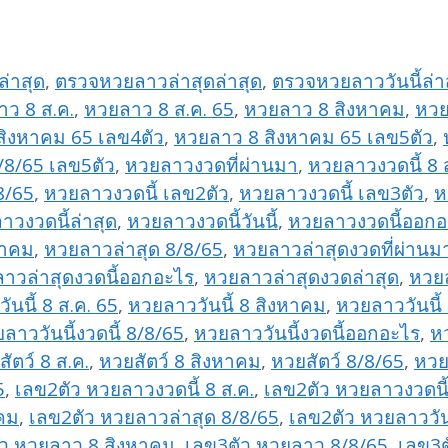
่าสุด
,
ตรวจหวยลาวล่าสุดล่าสุด
,
ตรวจหวยลาววันนี้ล่า
ว 8 ส.ค.
,
หวยลาว 8 ส.ค. 65
,
หวยลาว 8 สิงหาคม
,
หวย
สิงหาคม 65 เลข4ตัว
,
หวยลาว 8 สิงหาคม 65 เลข5ตัว
,
8/65 เลข5ตัว
,
หวยลาวงวดที่ผ่านมา
,
หวยลาวงวดนี้ 8 
8/65
,
หวยลาวงวดนี้ เลข2ตัว
,
หวยลาวงวดนี้ เลข3ตัว
,
ห
าวงวดนี้ล่าสุด
,
หวยลาวงวดนี้วันนี้
,
หวยลาวงวดนี้ออกอ
หาคม
,
หวยลาวล่าสุด 8/8/65
,
หวยลาวล่าสุดงวดที่ผ่านม
าวล่าสุดงวดนี้ออกอะไร
,
หวยลาวล่าสุดงวดล่าสุด
,
หวยล
นนี้ 8 ส.ค. 65
,
หวยลาววันนี้ 8 สิงหาคม
,
หวยลาววันนี้
ลาววันนี้งวดนี้ 8/8/65
,
หวยลาววันนี้งวดนี้ออกอะไร
,
หว
ัตว์ 8 ส.ค.
,
หวยสัตว์ 8 สิงหาคม
,
หวยสัตว์ 8/8/65
,
หวย
5
,
เลข2ตัว หวยลาวงวดนี้ 8 ส.ค.
,
เลข2ตัว หวยลาวงวดนี
าคม
,
เลข2ตัว หวยลาวล่าสุด 8/8/65
,
เลข2ตัว หวยลาววันน
ัว หวยลาว 8 สิงหาคม
,
เลข3ตัว หวยลาว 8/8/65
,
เลข3ต