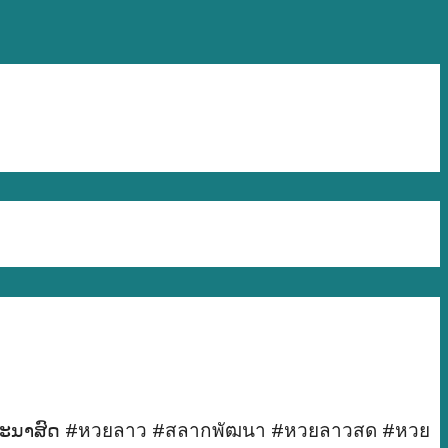
ພັດທະນາສົດ #หวยลาว #สลากพัฒนา #หวยลาวสด #หวย