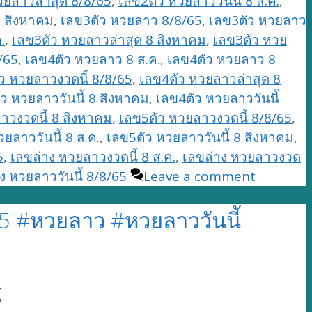
วยลาวล่าสุด 8/8/65
,
เลข2ตัว หวยลาววันนี้ 8 ส.ค.
,
 สิงหาคม
,
เลข3ตัว หวยลาว 8/8/65
,
เลข3ตัว หวยลาว
.
,
เลข3ตัว หวยลาวล่าสุด 8 สิงหาคม
,
เลข3ตัว หวย
/65
,
เลข4ตัว หวยลาว 8 ส.ค.
,
เลข4ตัว หวยลาว 8
ว หวยลาวงวดนี้ 8/8/65
,
เลข4ตัว หวยลาวล่าสุด 8
ว หวยลาววันนี้ 8 สิงหาคม
,
เลข4ตัว หวยลาววันนี้
าวงวดนี้ 8 สิงหาคม
,
เลข5ตัว หวยลาวงวดนี้ 8/8/65
,
ยลาววันนี้ 8 ส.ค.
,
เลข5ตัว หวยลาววันนี้ 8 สิงหาคม
,
5
,
เลขล่าง หวยลาวงวดนี้ 8 ส.ค.
,
เลขล่าง หวยลาวงวด
ง หวยลาววันนี้ 8/8/65
Leave a comment
5 #หวยลาว #หวยลาววันนี้
้