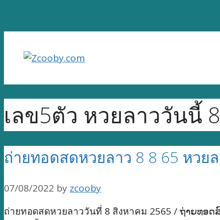
Skip
to
content
เลข5ตัว หวยลาววันนี้ 
ถ่ายทอดสดหวยลาว 8 8 65 หวยล
07/08/2022
by
zcooby
ถ่ายทอดสดหวยลาววันที่ 8 สิงหาคม 2565 / ຖ່າຍທ