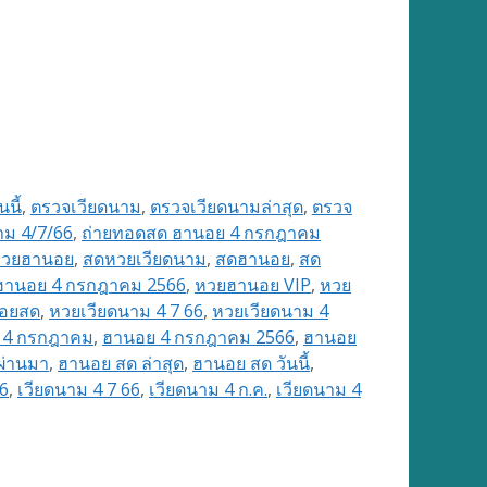
นี้
,
ตรวจเวียดนาม
,
ตรวจเวียดนามล่าสุด
,
ตรวจ
าม 4/7/66
,
ถ่ายทอดสด ฮานอย 4 กรกฎาคม
วยฮานอย
,
สดหวยเวียดนาม
,
สดฮานอย
,
สด
ฮานอย 4 กรกฎาคม 2566
,
หวยฮานอย VIP
,
หวย
อยสด
,
หวยเวียดนาม 4 7 66
,
หวยเวียดนาม 4
 4 กรกฎาคม
,
ฮานอย 4 กรกฎาคม 2566
,
ฮานอย
ผ่านมา
,
ฮานอย สด ล่าสุด
,
ฮานอย สด วันนี้
,
6
,
เวียดนาม 4 7 66
,
เวียดนาม 4 ก.ค.
,
เวียดนาม 4