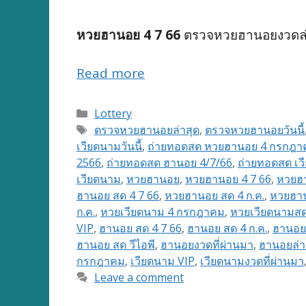
หวยฮานอย 4 7 66
ตรวจหวยฮานอยงวดล่า
Read more
Categories
Lottery
Tags
ตรวจหวยฮานอยล่าสุด
,
ตรวจหวยฮานอยวันนี้
เวียดนามวันนี้
,
ถ่ายทอดสด หวยฮานอย 4 กรกฎา
2566
,
ถ่ายทอดสด ฮานอย 4/7/66
,
ถ่ายทอดสด เว
เวียดนาม
,
หวยฮานอย
,
หวยฮานอย 4 7 66
,
หวยฮา
ฮานอย สด 4 7 66
,
หวยฮานอย สด 4 ก.ค.
,
หวยฮา
ก.ค.
,
หวยเวียดนาม 4 กรกฎาคม
,
หวยเวียดนามส
VIP
,
ฮานอย สด 4 7 66
,
ฮานอย สด 4 ก.ค.
,
ฮานอย
ฮานอย สด วีไอพี
,
ฮานอยงวดที่ผ่านมา
,
ฮานอยล่า
กรกฎาคม
,
เวียดนาม VIP
,
เวียดนามงวดที่ผ่านมา
Leave a comment