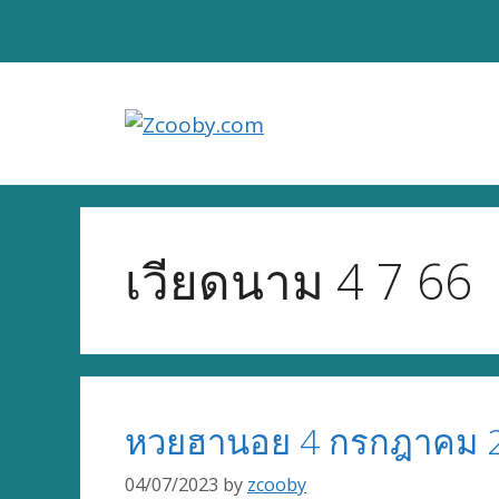
Skip
to
content
เวียดนาม 4 7 66
หวยฮานอย 4 กรกฎาคม 25
04/07/2023
by
zcooby