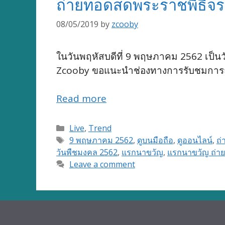
ถ่ายทอดสดพระราชพิธีจร
08/05/2019
by
zcooby
ในวันพฤหัสบดีที่ 9 พฤษภาคม 2562 เป็
Zcooby ขอแนะนำช่องทางการรับชมการถ่
Read more
Categories
Live
,
Trend
Tags
9 พฤษภาคม 2562
,
ดูบนมือถือ
,
ดูออนไลน์
,
ถ
วันพืชมงคล 2562
,
แรกนาขวัญ
,
แรกนาขวัญ ถ่า
Leave a comment