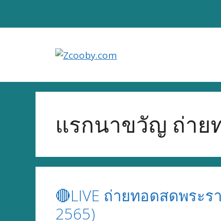
Skip
to
content
แรกนาขวัญ ถ่าย
🔴LIVE ถ่ายทอดสดพระรา
2565)