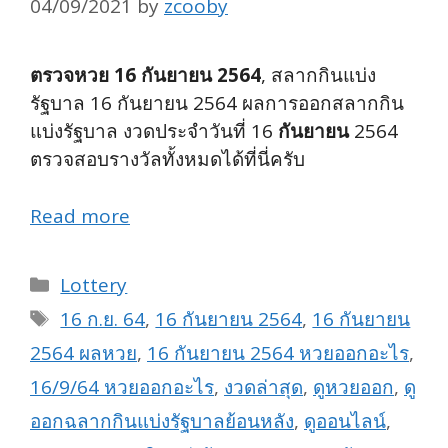
04/09/2021
by
zcooby
ตรวจหวย 16 กันยายน
2564
, สลากกินแบ่ง
รัฐบาล 16 กันยายน 2564 ผลการออกสลากกิน
แบ่งรัฐบาล งวดประจำวันที่ 16
กันยายน
2564
ตรวจสอบรางวัลทั้งหมดได้ที่นี่ครับ
Read more
Categories
Lottery
Tags
16 ก.ย. 64
,
16 กันยายน 2564
,
16 กันยายน
2564 ผลหวย
,
16 กันยายน 2564 หวยออกอะไร
,
16/9/64 หวยออกอะไร
,
งวดล่าสุด
,
ดูหวยออก
,
ดู
ออกฉลากกินแบ่งรัฐบาลย้อนหลัง
,
ดูออนไลน์
,