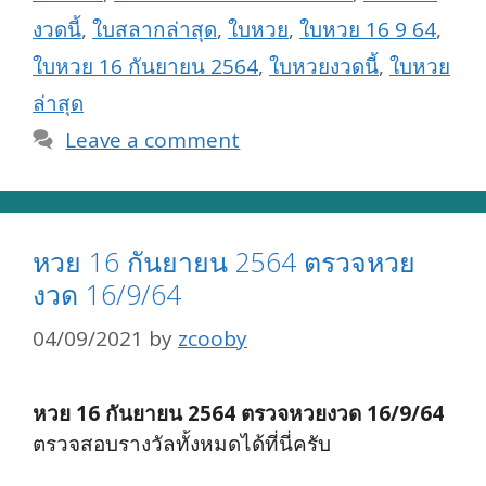
งวดนี้
,
ใบสลากล่าสุด
,
ใบหวย
,
ใบหวย 16 9 64
,
ใบหวย 16 กันยายน 2564
,
ใบหวยงวดนี้
,
ใบหวย
ล่าสุด
Leave a comment
หวย 16 กันยายน 2564 ตรวจหวย
งวด 16/9/64
04/09/2021
by
zcooby
หวย 16 กันยายน 2564 ตรวจหวยงวด 16/9/64
ตรวจสอบรางวัลทั้งหมดได้ที่นี่ครับ