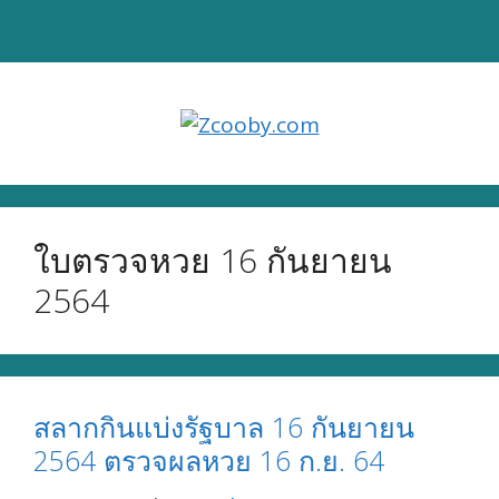
Skip
to
content
ใบตรวจหวย 16 กันยายน
2564
สลากกินแบ่งรัฐบาล 16 กันยายน
2564 ตรวจผลหวย 16 ก.ย. 64