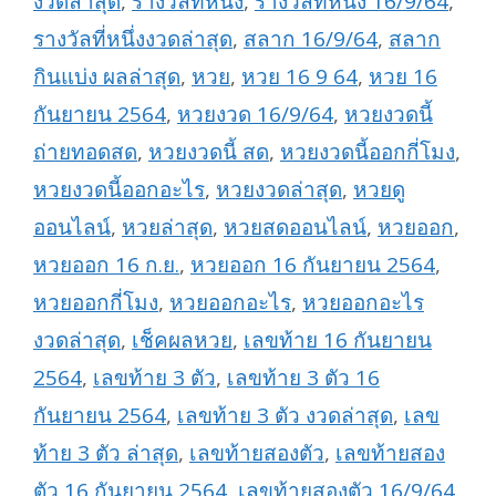
งวดล่าสุด
,
รางวัลที่หนึ่ง
,
รางวัลที่หนึ่ง 16/9/64
,
รางวัลที่หนึ่งงวดล่าสุด
,
สลาก 16/9/64
,
สลาก
กินแบ่ง ผลล่าสุด
,
หวย
,
หวย 16 9 64
,
หวย 16
กันยายน 2564
,
หวยงวด 16/9/64
,
หวยงวดนี้
ถ่ายทอดสด
,
หวยงวดนี้ สด
,
หวยงวดนี้ออกกี่โมง
,
หวยงวดนี้ออกอะไร
,
หวยงวดล่าสุด
,
หวยดู
ออนไลน์
,
หวยล่าสุด
,
หวยสดออนไลน์
,
หวยออก
,
หวยออก 16 ก.ย.
,
หวยออก 16 กันยายน 2564
,
หวยออกกี่โมง
,
หวยออกอะไร
,
หวยออกอะไร
งวดล่าสุด
,
เช็คผลหวย
,
เลขท้าย 16 กันยายน
2564
,
เลขท้าย 3 ตัว
,
เลขท้าย 3 ตัว 16
กันยายน 2564
,
เลขท้าย 3 ตัว งวดล่าสุด
,
เลข
ท้าย 3 ตัว ล่าสุด
,
เลขท้ายสองตัว
,
เลขท้ายสอง
ตัว 16 กันยายน 2564
,
เลขท้ายสองตัว 16/9/64
,