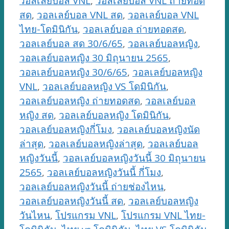
วอลเลย์บอล VNL
,
วอลเลย์บอล VNL ถ่ายทอด
สด
,
วอลเลย์บอล VNL สด
,
วอลเลย์บอล VNL
ไทย-โดมินิกัน
,
วอลเลย์บอล ถ่ายทอดสด
,
วอลเลย์บอล สด 30/6/65
,
วอลเลย์บอลหญิง
,
วอลเลย์บอลหญิง 30 มิถุนายน 2565
,
วอลเลย์บอลหญิง 30/6/65
,
วอลเลย์บอลหญิง
VNL
,
วอลเลย์บอลหญิง VS โดมินิกัน
,
วอลเลย์บอลหญิง ถ่ายทอดสด
,
วอลเลย์บอล
หญิง สด
,
วอลเลย์บอลหญิง โดมินิกัน
,
วอลเลย์บอลหญิงกี่โมง
,
วอลเลย์บอลหญิงนัด
ล่าสุด
,
วอลเลย์บอลหญิงล่าสุด
,
วอลเลย์บอล
หญิงวันนี้
,
วอลเลย์บอลหญิงวันนี้ 30 มิถุนายน
2565
,
วอลเลย์บอลหญิงวันนี้ กี่โมง
,
วอลเลย์บอลหญิงวันนี้ ถ่ายช่องไหน
,
วอลเลย์บอลหญิงวันนี้ สด
,
วอลเลย์บอลหญิง
วันไหน
,
โปรแกรม VNL
,
โปรแกรม VNL ไทย-