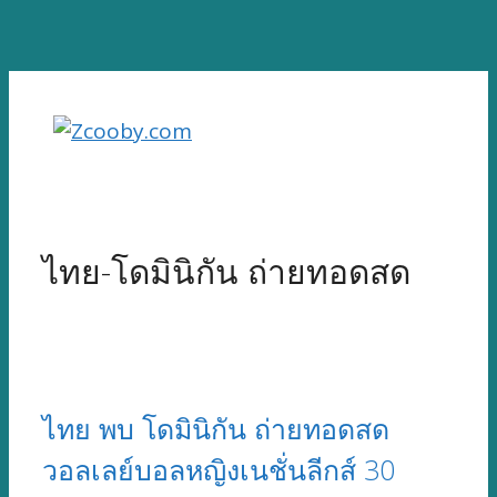
Skip
to
content
ไทย-โดมินิกัน ถ่ายทอดสด
ไทย พบ โดมินิกัน ถ่ายทอดสด
วอลเลย์บอลหญิงเนชั่นลีกส์ 30