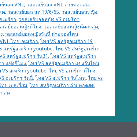
ลย์บอล VNL
,
วอลเลย์บอล VNL ถ่ายทอดสด
,
สด
,
วอลเลย์บอล สด 19/6/65
,
วอลเลย์บอลหญิง
,
อเมริกา
,
วอลเลย์บอลหญิง VS อเมริกา
,
ลเลย์บอลหญิงกี่โมง
,
วอลเลย์บอลหญิงนัดล่าสุด
,
มง
,
วอลเลย์บอลหญิงวันนี้ ถ่ายช่องไหน
,
VNL ไทย-อเมริกา
,
ไทย VS สหรัฐอเมริกา 19
S สหรัฐอเมริกา youtube
,
ไทย VS สหรัฐอเมริกา
VS สหรัฐอเมริกา วัน31
,
ไทย VS สหรัฐอเมริกา
า แข่งกี่โมง
,
ไทย VS สหรัฐอเมริกา แข่งวันไหน
,
 VS อเมริกา youtube
,
ไทย VS อเมริกา กี่โมง
,
S อเมริกา วันนี้
,
ไทย VS อเมริกา วันไหน
,
ไทย vs
ไทย เบลเยี่ยม
,
ไทย-สหรัฐอเมริกา ถ่ายทอดสด
,
า สด