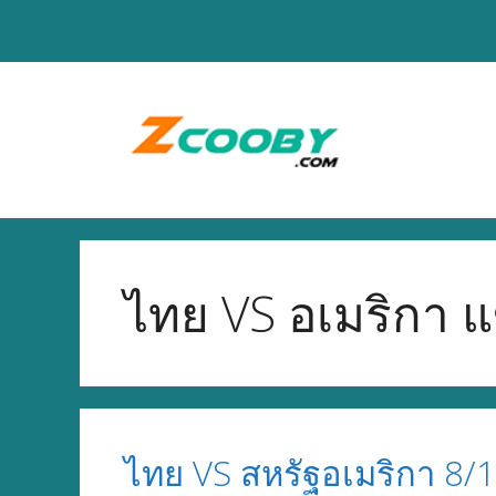
Skip
to
content
ไทย VS อเมริกา แข
ไทย VS สหรัฐอเมริกา 8/