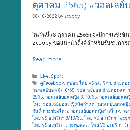
ตุลาคม 2565) #วอลเลย์
08/10/2022
by
zcooby
ในวันนี้ (8 ตุลาคม 2565) จะมีการแข่ง
Zcooby ขอแนะนำลิ้งค์สำหรับรับชมการ
Read more
Categories
Live
,
Sport
Tags
ดูFacebook
,
ดูบอล ไทย VS อเมริกา
,
ถ่ายทอ
วอลเลย์บอล 8/10/65
,
วอลเลย์บอล ถ่ายทอดสด
,
2565
,
วอลเลย์บอลหญิง 8/10/65
,
วอลเลย์บอลหญิ
โมง
,
วอลเลย์บอลหญิงนัดล่าสุด
,
วอลเลย์บอลหญิง
วันนี้ ถ่ายช่องไหน
,
วอลเลย์บอลหญิงวันนี้ สด
,
วอล
ไทย VS อเมริกา 8/10/65
,
ไทย VS อเมริกา Face
ไทย VS อเมริกา ถ่ายทอดสด
,
ไทย VS อเมริกา วันน