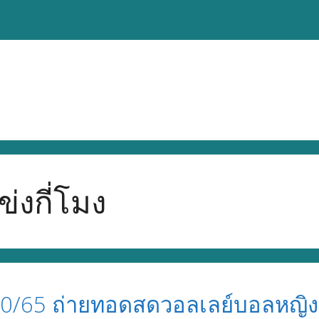
่งกี่โมง
10/65 ถ่ายทอดสดวอลเลย์บอลหญิง