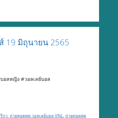
์ 19 มิถุนายน 2565
ย์บอลหญิง #วอลเลย์บอล
ริกา
,
ถ่ายทอดสด วอลเลย์บอล VNL
,
ถ่ายทอดสด