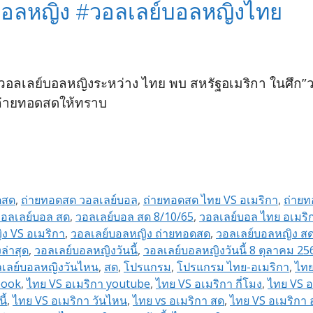
บอลหญิง #วอลเลย์บอลหญิงไทย
ขันวอลเลย์บอลหญิงระหว่าง ไทย พบ สหรัฐอเมริกา ในศึ
ถ่ายทอดสดให้ทราบ
ดสด
,
ถ่ายทอดสด วอลเลย์บอล
,
ถ่ายทอดสด ไทย VS อเมริกา
,
ถ่ายท
วอลเลย์บอล สด
,
วอลเลย์บอล สด 8/10/65
,
วอลเลย์บอล ไทย อเมริ
ง VS อเมริกา
,
วอลเลย์บอลหญิง ถ่ายทอดสด
,
วอลเลย์บอลหญิง ส
ล่าสุด
,
วอลเลย์บอลหญิงวันนี้
,
วอลเลย์บอลหญิงวันนี้ 8 ตุลาคม 25
เลย์บอลหญิงวันไหน
,
สด
,
โปรแกรม
,
โปรแกรม ไทย-อเมริกา
,
ไทย
book
,
ไทย VS อเมริกา youtube
,
ไทย VS อเมริกา กี่โมง
,
ไทย VS อ
ี้
,
ไทย VS อเมริกา วันไหน
,
ไทย vs อเมริกา สด
,
ไทย VS อเมริกา 