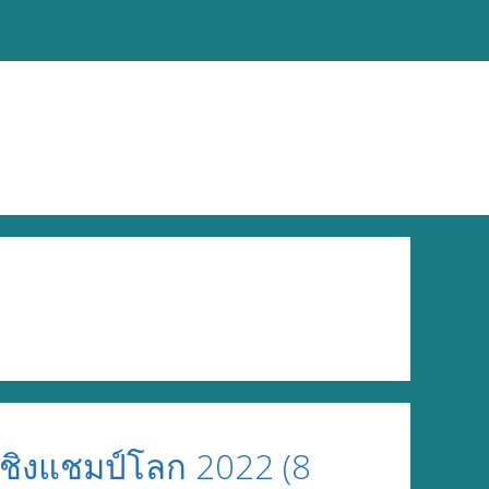
ชิงแชมป์โลก 2022 (8