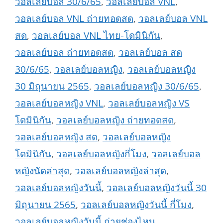
วอลเลย์บอล 30/6/65
,
วอลเลย์บอล VNL
,
วอลเลย์บอล VNL ถ่ายทอดสด
,
วอลเลย์บอล VNL
สด
,
วอลเลย์บอล VNL ไทย-โดมินิกัน
,
วอลเลย์บอล ถ่ายทอดสด
,
วอลเลย์บอล สด
30/6/65
,
วอลเลย์บอลหญิง
,
วอลเลย์บอลหญิง
30 มิถุนายน 2565
,
วอลเลย์บอลหญิง 30/6/65
,
วอลเลย์บอลหญิง VNL
,
วอลเลย์บอลหญิง VS
โดมินิกัน
,
วอลเลย์บอลหญิง ถ่ายทอดสด
,
วอลเลย์บอลหญิง สด
,
วอลเลย์บอลหญิง
โดมินิกัน
,
วอลเลย์บอลหญิงกี่โมง
,
วอลเลย์บอล
หญิงนัดล่าสุด
,
วอลเลย์บอลหญิงล่าสุด
,
วอลเลย์บอลหญิงวันนี้
,
วอลเลย์บอลหญิงวันนี้ 30
มิถุนายน 2565
,
วอลเลย์บอลหญิงวันนี้ กี่โมง
,
วอลเลย์บอลหญิงวันนี้ ถ่ายช่องไหน
,