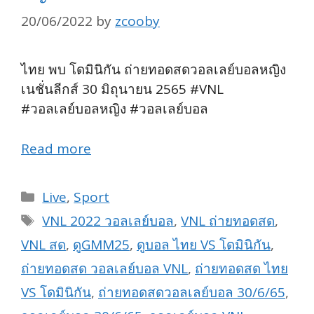
20/06/2022
by
zcooby
ไทย พบ โดมินิกัน ถ่ายทอดสดวอลเลย์บอลหญิง
เนชั่นลีกส์ 30 มิถุนายน 2565 #VNL
#วอลเลย์บอลหญิง #วอลเลย์บอล
Read more
Categories
Live
,
Sport
Tags
VNL 2022 วอลเลย์บอล
,
VNL ถ่ายทอดสด
,
VNL สด
,
ดูGMM25
,
ดูบอล ไทย VS โดมินิกัน
,
ถ่ายทอดสด วอลเลย์บอล VNL
,
ถ่ายทอดสด ไทย
VS โดมินิกัน
,
ถ่ายทอดสดวอลเลย์บอล 30/6/65
,