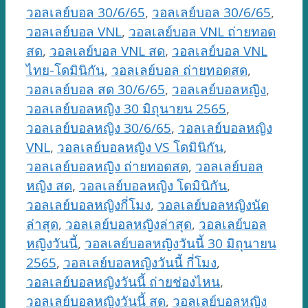
วอลเลย์บอล 30/6/65
,
วอลเลย์บอล 30/6/65
,
วอลเลย์บอล VNL
,
วอลเลย์บอล VNL ถ่ายทอด
สด
,
วอลเลย์บอล VNL สด
,
วอลเลย์บอล VNL
ไทย-โดมินิกัน
,
วอลเลย์บอล ถ่ายทอดสด
,
วอลเลย์บอล สด 30/6/65
,
วอลเลย์บอลหญิง
,
วอลเลย์บอลหญิง 30 มิถุนายน 2565
,
วอลเลย์บอลหญิง 30/6/65
,
วอลเลย์บอลหญิง
VNL
,
วอลเลย์บอลหญิง VS โดมินิกัน
,
วอลเลย์บอลหญิง ถ่ายทอดสด
,
วอลเลย์บอล
หญิง สด
,
วอลเลย์บอลหญิง โดมินิกัน
,
วอลเลย์บอลหญิงกี่โมง
,
วอลเลย์บอลหญิงนัด
ล่าสุด
,
วอลเลย์บอลหญิงล่าสุด
,
วอลเลย์บอล
หญิงวันนี้
,
วอลเลย์บอลหญิงวันนี้ 30 มิถุนายน
2565
,
วอลเลย์บอลหญิงวันนี้ กี่โมง
,
วอลเลย์บอลหญิงวันนี้ ถ่ายช่องไหน
,
วอลเลย์บอลหญิงวันนี้ สด
,
วอลเลย์บอลหญิง