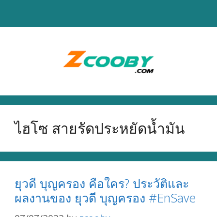
Skip
to
content
ไฮโซ สายรัดประหยัดน้ำมัน
ยุวดี บุญครอง คือใคร? ประวัติและ
ผลงานของ ยุวดี บุญครอง #EnSave