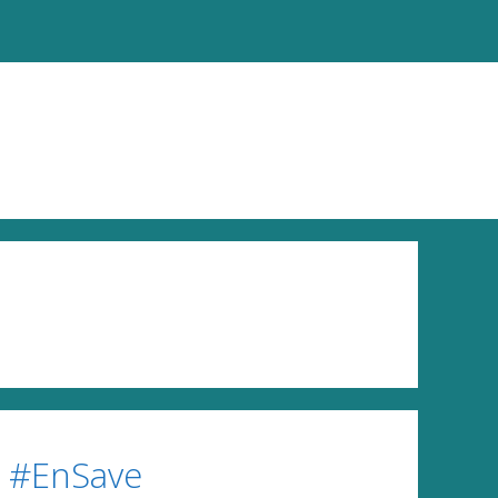
ง #EnSave