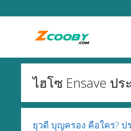
Skip
to
content
ไฮโซ Ensave ประว
ยุวดี บุญครอง คือใคร? 