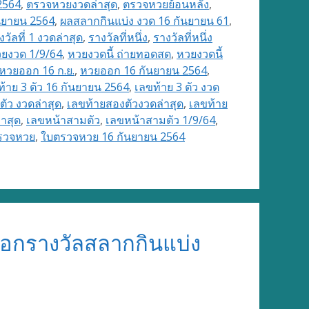
2564
,
ตรวจหวยงวดล่าสุด
,
ตรวจหวยย้อนหลัง
,
นยายน 2564
,
ผลสลากกินแบ่ง งวด 16 กันยายน 61
,
งวัลที่ 1 งวดล่าสุด
,
รางวัลที่หนึ่ง
,
รางวัลที่หนึ่ง
ยงวด 1/9/64
,
หวยงวดนี้ ถ่ายทอดสด
,
หวยงวดนี้
หวยออก 16 ก.ย.
,
หวยออก 16 กันยายน 2564
,
้าย 3 ตัว 16 กันยายน 2564
,
เลขท้าย 3 ตัว งวด
ัว งวดล่าสุด
,
เลขท้ายสองตัวงวดล่าสุด
,
เลขท้าย
าสุด
,
เลขหน้าสามตัว
,
เลขหน้าสามตัว 1/9/64
,
รวจหวย
,
ใบตรวจหวย 16 กันยายน 2564
ออกรางวัลสลากกินแบ่ง