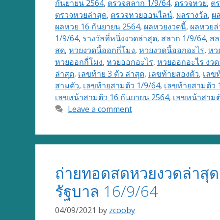
กันยายน 2564
,
ตรวจสลาก 1/9/64
,
ตรวจหวย
,
ตร
ตรวจหวยล่าสุด
,
ตรวจหวยออนไลน์
,
ผลรางวัล
,
ผล
ผลหวย 16 กันยายน 2564
,
ผลหวยงวดนี้
,
ผลหวยล่
1/9/64
,
รางวัลที่หนึ่งงวดล่าสุด
,
สลาก 1/9/64
,
สล
สด
,
หวยงวดนี้ออกกี่โมง
,
หวยงวดนี้ออกอะไร
,
หวย
หวยออกกี่โมง
,
หวยออกอะไร
,
หวยออกอะไร งวดล
ล่าสุด
,
เลขท้าย 3 ตัว ล่าสุด
,
เลขท้ายสองตัว
,
เลขท
สามตัว
,
เลขท้ายสามตัว 1/9/64
,
เลขท้ายสามตัว 
เลขหน้าสามตัว 16 กันยายน 2564
,
เลขหน้าสามตั
Leave a comment
ถ่ายทอดสดหวยงวดล่าสุด 
รัฐบาล 16/9/64
04/09/2021
by
zcooby