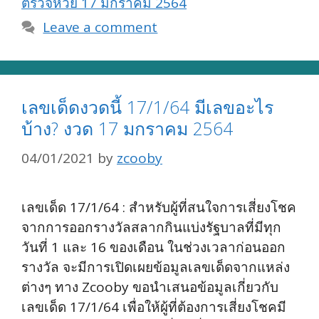
ตรวจหวย 17 มกราคม 2564
Leave a comment
เลขเด็ดงวดนี้ 17/1/64 มีเลขอะไร
บ้าง? งวด 17 มกราคม 2564
04/01/2021
by
zcooby
เลขเด็ด 17/1/64 : สำหรับผู้ที่สนใจการเสี่ยงโชค
จากการออกรางวัลสลากกินแบ่งรัฐบาลที่มีทุก
วันที่ 1 และ 16 ของเดือน ในช่วงเวลาก่อนออก
รางวัล จะมีการเปิดเผยข้อมูลเลขเด็ดจากแหล่ง
ต่างๆ ทาง Zcooby ขอนำเสนอข้อมูลเกี่ยวกับ
เลขเด็ด 17/1/64 เพื่อให้ผู้ที่ต้องการเสี่ยงโชคมี