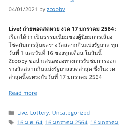
04/01/2021
by
zcooby
Live! ถ่ายทอดสดหวย งวด 17 มกราคม 2564
:
เรียกได้ว่า เป็นธรรมเนียมของผู้นิยมการเสี่ยง
โชคกับการลุ้นผลรางวัลสลากกินแบ่งรัฐบาล ทุก
วันที่ 1 และวันที่ 16 ของทุกเดือน ในวันนี้
Zcooby ขอนำเสนอช่องทางการรับชมการออก
รางวัลสลากกินแบ่งรัฐบาลงวดล่าสุด ซึ่งในงวด
ล่าสุดนี้จะตรงกับวันที่ 17 มกราคม 2564
Read more
Categories
Live
,
Lottery
,
Uncategorized
Tags
16 ม.ค. 64
,
16 มกราคม 2564
,
16 มกราคม