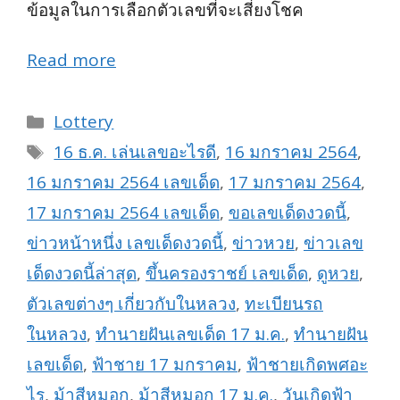
ข้อมูลในการเลือกตัวเลขที่จะเสี่ยงโชค
Read more
Categories
Lottery
Tags
16 ธ.ค. เล่นเลขอะไรดี
,
16 มกราคม 2564
,
16 มกราคม 2564 เลขเด็ด
,
17 มกราคม 2564
,
17 มกราคม 2564 เลขเด็ด
,
ขอเลขเด็ดงวดนี้
,
ข่าวหน้าหนึ่ง เลขเด็ดงวดนี้
,
ข่าวหวย
,
ข่าวเลข
เด็ดงวดนี้ล่าสุด
,
ขึ้นครองราชย์ เลขเด็ด
,
ดูหวย
,
ตัวเลขต่างๆ เกี่ยวกับในหลวง
,
ทะเบียนรถ
ในหลวง
,
ทำนายฝันเลขเด็ด 17 ม.ค.
,
ทํานายฝัน
เลขเด็ด
,
ฟ้าชาย 17 มกราคม
,
ฟ้าชายเกิดพศอะ
ไร
,
ม้าสีหมอก
,
ม้าสีหมอก 17 ม.ค.
,
วันเกิดฟ้า