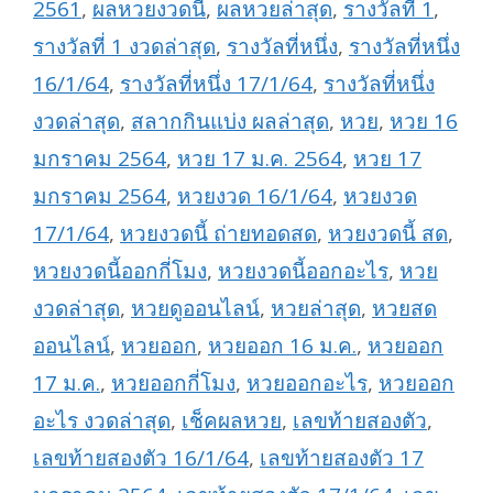
2561
,
ผลหวยงวดนี้
,
ผลหวยล่าสุด
,
รางวัลที่ 1
,
รางวัลที่ 1 งวดล่าสุด
,
รางวัลที่หนึ่ง
,
รางวัลที่หนึ่ง
16/1/64
,
รางวัลที่หนึ่ง 17/1/64
,
รางวัลที่หนึ่ง
งวดล่าสุด
,
สลากกินแบ่ง ผลล่าสุด
,
หวย
,
หวย 16
มกราคม 2564
,
หวย 17 ม.ค. 2564
,
หวย 17
มกราคม 2564
,
หวยงวด 16/1/64
,
หวยงวด
17/1/64
,
หวยงวดนี้ ถ่ายทอดสด
,
หวยงวดนี้ สด
,
หวยงวดนี้ออกกี่โมง
,
หวยงวดนี้ออกอะไร
,
หวย
งวดล่าสุด
,
หวยดูออนไลน์
,
หวยล่าสุด
,
หวยสด
ออนไลน์
,
หวยออก
,
หวยออก 16 ม.ค.
,
หวยออก
17 ม.ค.
,
หวยออกกี่โมง
,
หวยออกอะไร
,
หวยออก
อะไร งวดล่าสุด
,
เช็คผลหวย
,
เลขท้ายสองตัว
,
เลขท้ายสองตัว 16/1/64
,
เลขท้ายสองตัว 17