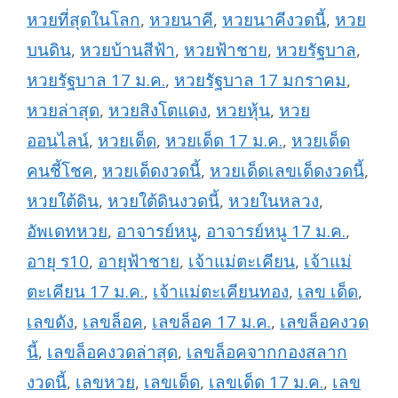
หวยที่สุดในโลก
,
หวยนาคี
,
หวยนาคีงวดนี้
,
หวย
บนดิน
,
หวยบ้านสีฟ้า
,
หวยฟ้าชาย
,
หวยรัฐบาล
,
หวยรัฐบาล 17 ม.ค.
,
หวยรัฐบาล 17 มกราคม
,
หวยล่าสุด
,
หวยสิงโตแดง
,
หวยหุ้น
,
หวย
ออนไลน์
,
หวยเด็ด
,
หวยเด็ด 17 ม.ค.
,
หวยเด็ด
คนชี้โชค
,
หวยเด็ดงวดนี้
,
หวยเด็ดเลขเด็ดงวดนี้
,
หวยใต้ดิน
,
หวยใต้ดินงวดนี้
,
หวยในหลวง
,
อัพเดทหวย
,
อาจารย์หนู
,
อาจารย์หนู 17 ม.ค.
,
อายุ ร10
,
อายุฟ้าชาย
,
เจ้าแม่ตะเคียน
,
เจ้าแม่
ตะเคียน 17 ม.ค.
,
เจ้าแม่ตะเคียนทอง
,
เลข เด็ด
,
เลขดัง
,
เลขล็อค
,
เลขล็อค 17 ม.ค.
,
เลขล็อคงวด
นี้
,
เลขล็อคงวดล่าสุด
,
เลขล็อคจากกองสลาก
งวดนี้
,
เลขหวย
,
เลขเด็ด
,
เลขเด็ด 17 ม.ค.
,
เลข