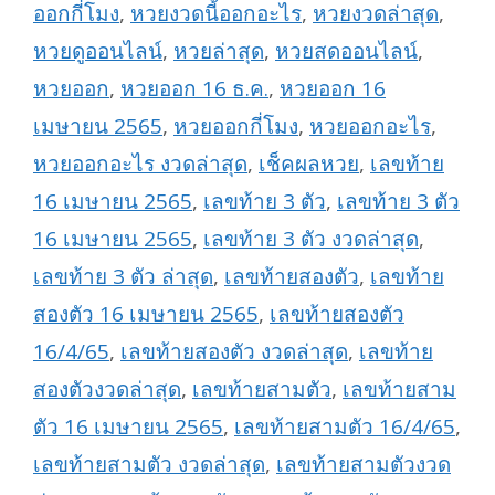
ออกกี่โมง
,
หวยงวดนี้ออกอะไร
,
หวยงวดล่าสุด
,
หวยดูออนไลน์
,
หวยล่าสุด
,
หวยสดออนไลน์
,
หวยออก
,
หวยออก 16 ธ.ค.
,
หวยออก 16
เมษายน 2565
,
หวยออกกี่โมง
,
หวยออกอะไร
,
หวยออกอะไร งวดล่าสุด
,
เช็คผลหวย
,
เลขท้าย
16 เมษายน 2565
,
เลขท้าย 3 ตัว
,
เลขท้าย 3 ตัว
16 เมษายน 2565
,
เลขท้าย 3 ตัว งวดล่าสุด
,
เลขท้าย 3 ตัว ล่าสุด
,
เลขท้ายสองตัว
,
เลขท้าย
สองตัว 16 เมษายน 2565
,
เลขท้ายสองตัว
16/4/65
,
เลขท้ายสองตัว งวดล่าสุด
,
เลขท้าย
สองตัวงวดล่าสุด
,
เลขท้ายสามตัว
,
เลขท้ายสาม
ตัว 16 เมษายน 2565
,
เลขท้ายสามตัว 16/4/65
,
เลขท้ายสามตัว งวดล่าสุด
,
เลขท้ายสามตัวงวด