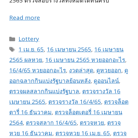
2565 ตรวจสอบรางวัลทั้งหมดได้ที่นี่ครับ
Read more
Categories
Lottery
Tags
1 เม.ย. 65
,
16 เมษายน 2565
,
16 เมษายน
2565 ผลหวย
,
16 เมษายน 2565 หวยออกอะไร
,
16/4/65 หวยออกอะไร
,
งวดล่าสุด
,
ดูหวยออก
,
ดู
ออกฉลากกินแบ่งรัฐบาลย้อนหลัง
,
ดูออนไลน์
,
ตรวจผลสลากกินแบ่งรัฐบาล
,
ตรวจรางวัล 16
เมษายน 2565
,
ตรวจรางวัล 16/4/65
,
ตรวจล็อต
ตารี่ 16 ธันวาคม
,
ตรวจล็อตเตอรี่ 16 เมษายน
2564
,
ตรวจสลาก 16/4/65
,
ตรวจหวย
,
ตรวจ
หวย 16 ธันวาคม
,
ตรวจหวย 16 เม.ย. 65
,
ตรวจ