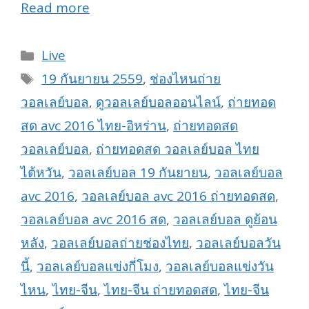
Read more
Categories
Live
Tags
19 กันยายน 2559
,
ช่องไหนถ่าย
วอลเลย์บอล
,
ดูวอลเลย์บอลออนไลน์
,
ถ่ายทอด
สด avc 2016 ไทย-อิหร่าน
,
ถ่ายทอดสด
วอลเลย์บอล
,
ถ่ายทอดสด วอลเลย์บอล ไทย
ไต้หวัน
,
วอลเลย์บอล 19 กันยายน
,
วอลเลย์บอล
avc 2016
,
วอลเลย์บอล avc 2016 ถ่ายทอดสด
,
วอลเลย์บอล avc 2016 สด
,
วอลเลย์บอล ดูย้อน
หลัง
,
วอลเลย์บอลถ่ายช่องไทย
,
วอลเลย์บอลวัน
นี้
,
วอลเลย์บอลแข่งกี่โมง
,
วอลเลย์บอลแข่งวัน
ไหน
,
ไทย-จีน
,
ไทย-จีน ถ่ายทอดสด
,
ไทย-จีน