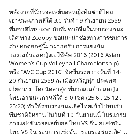
หลังจากที่นักวอลเลย์บอลหญิงทีมชาติไทย
เอาชนะเกาหลีใต้ 3:0 วันที่ 19 กันยายน 2559
ทีมชาติไทยจะพบกับทีมชาติจีนในรอบรองชนะ
เลิศ ทาง Zcooby ขอแนะนำช่องทางการชมการ
ถ่ายทอดสดคู่นี้มาฝากครับ การแข่งขัน
วอลเลย์บอลหญิงเอวีซีคัพ 2016 (2016 Asian
Women’s Cup Volleyball Championship)
หรือ “AVC Cup 2016” จัดขึ้นระหว่างวันที่ 14-
20 กันยายน 2559 ณ เมืองหวิญฟุก ประเทศ
เวียดนาม โดยนัดล่าสุด ทีมวอลเลย์บอลหญิง
ไทยเอาชนะเกาหลีใต้ 3-0 เซต (25:6 , 25:12 ,
25:20) ทำให้รอบรองชนะเลิศไทยเข้าไปพบกับ
ทีมชาติอิหร่าน ในวันที่ 19 กันยายนนี้ โปรแกรม
การแข่งขันวอลเลย์บอล ไทย VS จีน คู่แข่งขัน :
ไทย VS จีน รอบการแข่งขัน : รอบรองชนะเลิศ …