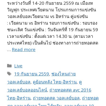
ระหว่างวันที่ 14-20 กันยายน 2559 ณ เมืองห
วิญฟุก ประเทศเวียดนาม โปรแกรมการแข่งขัน
วอลเลย์บอลเวียดนาม vs อิหร่าน คู่แข่งขัน
: เวียดนาม vs อิหร่าน รอบการแข่งขัน : รอบรอง
ชนะเลิศ วันแข่งขัน : วันจันทร์ที่ 19 กันยายน 59
เวลาแข่งขัน : ตั้งแต่เวลา 14.30 น. (ตามเวลา
ประเทศไทย) เป็นต้นไป ช่องทางการถ่ายทอดสด
…
Read more
Categories
Live
Tags
19 กันยายน 2559
,
ช่องไหนถ่าย
วอลเลย์บอล
,
ดูย้อนหลัง ไทย-อิหร่าน
,
ดู
วอลเลย์บอลออนไลน์
,
ถ่ายทอดสด avc 2016
ไทย-อิหร่าน
,
ถ่ายทอดสด วอลเลย์บอล
,
ถ่ายทอด
สด วอลเลย์บอล ไทย ไต้หวัน
,
วอลเลย์บอล 19