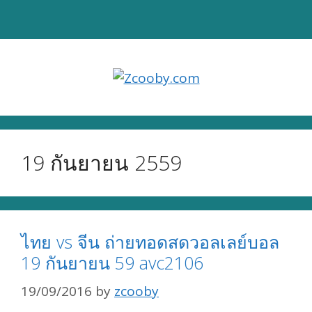
Skip
to
content
19 กันยายน 2559
ไทย vs จีน ถ่ายทอดสดวอลเลย์บอล
19 กันยายน 59 avc2106
19/09/2016
by
zcooby