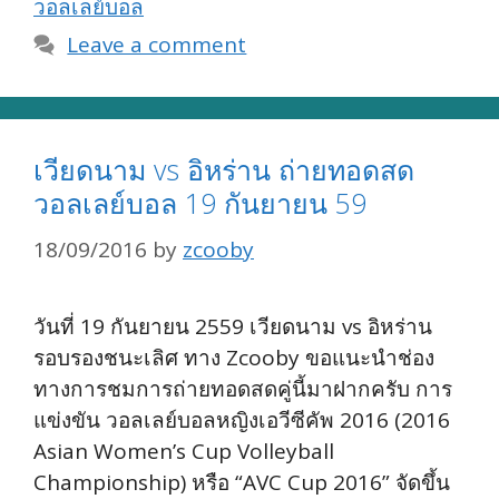
วอลเลย์บอล
Leave a comment
เวียดนาม vs อิหร่าน ถ่ายทอดสด
วอลเลย์บอล 19 กันยายน 59
18/09/2016
by
zcooby
วันที่ 19 กันยายน 2559 เวียดนาม vs อิหร่าน
รอบรองชนะเลิศ ทาง Zcooby ขอแนะนำช่อง
ทางการชมการถ่ายทอดสดคู่นี้มาฝากครับ การ
แข่งขัน วอลเลย์บอลหญิงเอวีซีคัพ 2016 (2016
Asian Women’s Cup Volleyball
Championship) หรือ “AVC Cup 2016” จัดขึ้น