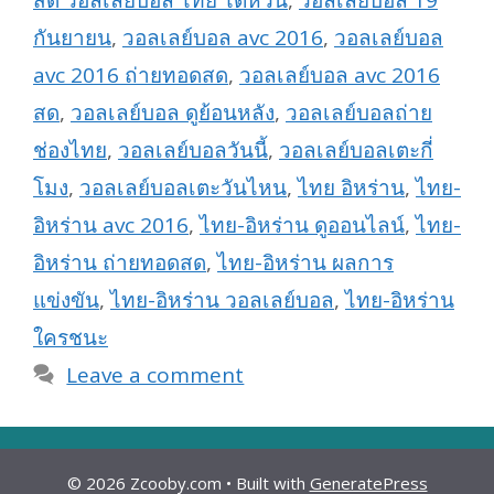
กันยายน
,
วอลเลย์บอล avc 2016
,
วอลเลย์บอล
avc 2016 ถ่ายทอดสด
,
วอลเลย์บอล avc 2016
สด
,
วอลเลย์บอล ดูย้อนหลัง
,
วอลเลย์บอลถ่าย
ช่องไทย
,
วอลเลย์บอลวันนี้
,
วอลเลย์บอลเตะกี่
โมง
,
วอลเลย์บอลเตะวันไหน
,
ไทย อิหร่าน
,
ไทย-
อิหร่าน avc 2016
,
ไทย-อิหร่าน ดูออนไลน์
,
ไทย-
อิหร่าน ถ่ายทอดสด
,
ไทย-อิหร่าน ผลการ
แข่งขัน
,
ไทย-อิหร่าน วอลเลย์บอล
,
ไทย-อิหร่าน
ใครชนะ
Leave a comment
© 2026 Zcooby.com
• Built with
GeneratePress