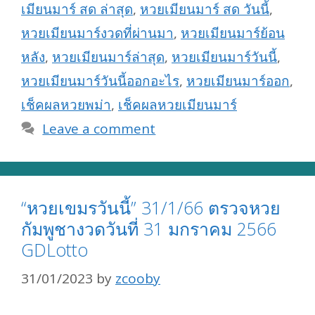
เมียนมาร์ สด ล่าสุด
,
หวยเมียนมาร์ สด วันนี้
,
หวยเมียนมาร์งวดที่ผ่านมา
,
หวยเมียนมาร์ย้อน
หลัง
,
หวยเมียนมาร์ล่าสุด
,
หวยเมียนมาร์วันนี้
,
หวยเมียนมาร์วันนี้ออกอะไร
,
หวยเมียนมาร์ออก
,
เช็คผลหวยพม่า
,
เช็คผลหวยเมียนมาร์
Leave a comment
“หวยเขมรวันนี้” 31/1/66 ตรวจหวย
กัมพูชางวดวันที่ 31 มกราคม 2566
GDLotto
31/01/2023
by
zcooby