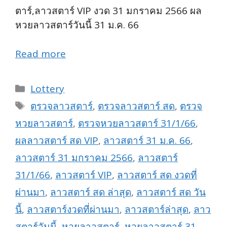
ตาร์,ลาวสตาร์ VIP งวด 31 มกราคม 2566 ผล
หวยลาวสตาร์วันนี้ 31 ม.ค. 66
Read more
Categories
Lottery
Tags
ตรวจลาวสตาร์
,
ตรวจลาวสตาร์ สด
,
ตรวจ
หวยลาวสตาร์
,
ตรวจหวยลาวสตาร์ 31/1/66
,
ผลลาวสตาร์ สด VIP
,
ลาวสตาร์ 31 ม.ค. 66
,
ลาวสตาร์ 31 มกราคม 2566
,
ลาวสตาร์
31/1/66
,
ลาวสตาร์ VIP
,
ลาวสตาร์ สด งวดที่
ผ่านมา
,
ลาวสตาร์ สด ล่าสุด
,
ลาวสตาร์ สด วัน
นี้
,
ลาวสตาร์งวดที่ผ่านมา
,
ลาวสตาร์ล่าสุด
,
ลาว
สตาร์วันนี้
,
หวยลาวสตาร์
,
หวยลาวสตาร์ 31