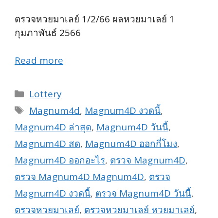
ตรวจหวยมาเลย์ 1/2/66 ผลหวยมาเลย์ 1
กุมภาพันธ์ 2566
Read more
Categories
Lottery
Tags
Magnum4d
,
Magnum4D งวดนี้
,
Magnum4D ล่าสุด
,
Magnum4D วันนี้
,
Magnum4D สด
,
Magnum4D ออกกี่โมง
,
Magnum4D ออกอะไร
,
ตรวจ Magnum4D
,
ตรวจ Magnum4D Magnum4D
,
ตรวจ
Magnum4D งวดนี้
,
ตรวจ Magnum4D วันนี้
,
ตรวจหวยมาเลย์
,
ตรวจหวยมาเลย์ หวยมาเลย์
,