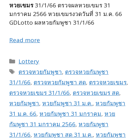
หวยเขมร
31/1/66 ตรวจผลหวยเขมร 31
มกราคม 2566 หวยเขมรงวดวันที่ 31 ม.ค. 66
GDLotto ผลหวยกัมพูชา 31/1/66
Read more
Categories
Lottery
Tags
ตรวจหวยกัมพูชา
,
ตรวจหวยกัมพูชา
31/1/66
,
ตรวจหวยกัมพูชา สด
,
ตรวจหวยเขมร
,
ตรวจหวยเขมร 31/1/66
,
ตรวจหวยเขมร สด
,
หวยกัมพูชา
,
หวยกัมพูชา 31 ม.ค.
,
หวยกัมพูชา
31 ม.ค. 66
,
หวยกัมพูชา 31 มกราคม
,
หวย
กัมพูชา 31 มกราคม 2566
,
หวยกัมพูชา
31/1/66
,
หวยกัมพูชา สด 31 ม.ค.
,
หวยกัมพูชา