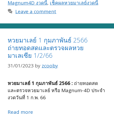
Magnum4D งวดนี้
,
เช็คผลหวยมาเลย์งวดนี้
Leave a comment
หวยมาเลย์ 1 กุมภาพันธ์ 2566
ถ่ายทอดสดและตรวจผลหวย
มาเลเซีย 1/2/66
31/01/2023
by
zcooby
หวยมาเลย์ 1 กุมภาพันธ์ 2566 :
ถ่ายทอดสด
และตรวจหวยมาเลย์ หรือ Magnum-4D ประจำ
งวดวันที่ 1 ก.พ. 66
Read more