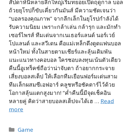
สัปดาห์นี้หลายลีกใหญ่เริ่มทยอยเปิดฤดูกาล บอล
ถ้วยยุโรปก็ขับเคี่ยวกันมันส์ มีความชัดเจนว่า
“บอลรองคุณภาพ” จากลีกเล็กในยุโรปกำลังได้
รับความนิยม เพราะกล้าเล่น กล้ารุก และมักทำ
เซอร์ไพรส์ ทีมเด่นจากเนเธอร์แลนด์ นอร์เวย์
โปแลนด์ และสวีเดน คือแม่เหล็กดึงดูดแฟนบอล
หน้าใหม่ ทั้งในสายตามเชียร์และลุ้นเดิมพัน
แนะแนวทางคอบอล ใครชอบลงทุนเน้นตัวเดียว
คืนนี้อูเทร็คช์ถือว่าน่าจับตา ถ้าอยากกระจาย
เสี่ยงบอลสเต็ป ให้เลือกทีมเยือนฟอร์มเด่นสาม
ทีมเล็กผสมซีเอฟอาร์ คลูชหรือชัคตาร์ไว้ด้วย
โอกาสลุ้นแตกสูงมาก! “ค่ำคืนนี้มีจุดเช็คอิน
หลายคู่ คิดว่าสายบอลสเต็ปจะได้เฮ …
Read
more
Categories
Game