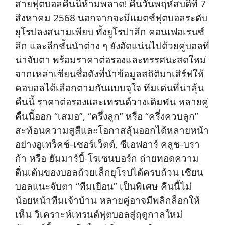
สายฟุตบอลคืนนี้ห้ามพลาด! คืนวันพฤหัสบดีที่ 7
สิงหาคม 2568 นอกจากจะมีแมตช์ฟุตบอลระดับ
ยุโรปลงสนามเพียบ ทั้งยูโรปาลีก คอนเฟอเรนซ์
ลีก และลีกชั้นนำต่าง ๆ ยังอัดแน่นไปด้วยคู่บอลที่
น่าจับตา พร้อมราคาต่อรองและทรรศนะสดใหม่
จากเหล่าเซียนชื่อดังที่นำข้อมูลสถิติมาเสิร์ฟให้
คอบอลได้เลือกตามกันแบบจุใจ ทีมเด่นที่น่าลุ้น
คืนนี้ ราคาต่อรองและเทรนด์วางเดิมพัน หลายคู่
คืนนี้ออก “เสมอ”, “ครึ่งลูก” หรือ “ครึ่งควบลูก”
สะท้อนความสูสีและโอกาสลุ้นออกได้หลายหน้า
อย่างอูเทร็คช์-เซอร์เว็ตต์, ซีเอฟอาร์ คลูช-บรา
ก้า หรือ ฮัมมาร์บี้-โรเซนบอร์ก ถ่ายทอดความ
ตื่นเต้นของบอลถ้วยเล็กยุโรปได้ครบถ้วน เซียน
บอลแนะจับตา “ทีมเยือน” เป็นพิเศษ คืนนี้ไม่
น้อยหน้าทีมเจ้าบ้าน หลายคู่อาจมีพลิกล็อกให้
เห็น วิเคราะห์เทรนด์ฟุตบอลสู่ฤดูกาลใหม่