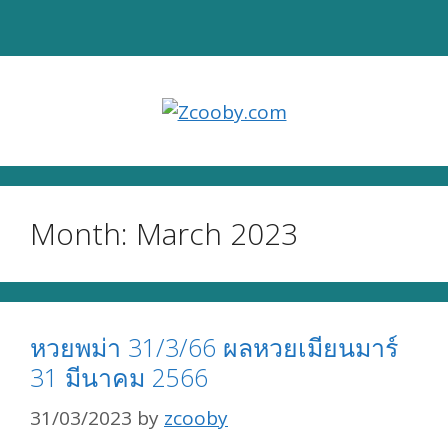
Skip
to
content
Month:
March 2023
หวยพม่า 31/3/66 ผลหวยเมียนมาร์
31 มีนาคม 2566
31/03/2023
by
zcooby