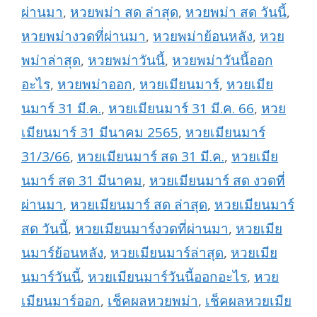
ผ่านมา
,
หวยพม่า สด ล่าสุด
,
หวยพม่า สด วันนี้
,
หวยพม่างวดที่ผ่านมา
,
หวยพม่าย้อนหลัง
,
หวย
พม่าล่าสุด
,
หวยพม่าวันนี้
,
หวยพม่าวันนี้ออก
อะไร
,
หวยพม่าออก
,
หวยเมียนมาร์
,
หวยเมีย
นมาร์ 31 มี.ค.
,
หวยเมียนมาร์ 31 มี.ค. 66
,
หวย
เมียนมาร์ 31 มีนาคม 2565
,
หวยเมียนมาร์
31/3/66
,
หวยเมียนมาร์ สด 31 มี.ค.
,
หวยเมีย
นมาร์ สด 31 มีนาคม
,
หวยเมียนมาร์ สด งวดที่
ผ่านมา
,
หวยเมียนมาร์ สด ล่าสุด
,
หวยเมียนมาร์
สด วันนี้
,
หวยเมียนมาร์งวดที่ผ่านมา
,
หวยเมีย
นมาร์ย้อนหลัง
,
หวยเมียนมาร์ล่าสุด
,
หวยเมีย
นมาร์วันนี้
,
หวยเมียนมาร์วันนี้ออกอะไร
,
หวย
เมียนมาร์ออก
,
เช็คผลหวยพม่า
,
เช็คผลหวยเมีย