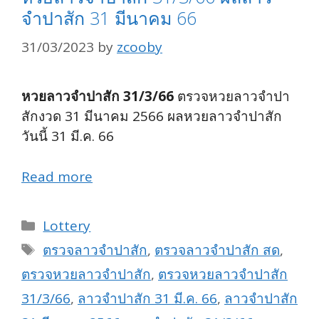
จำปาสัก 31 มีนาคม 66
31/03/2023
by
zcooby
หวยลาวจำปาสัก 31/3/66
ตรวจหวยลาวจำปา
สักงวด 31 มีนาคม 2566 ผลหวยลาวจำปาสัก
วันนี้ 31 มี.ค. 66
Read more
Categories
Lottery
Tags
ตรวจลาวจำปาสัก
,
ตรวจลาวจำปาสัก สด
,
ตรวจหวยลาวจำปาสัก
,
ตรวจหวยลาวจำปาสัก
31/3/66
,
ลาวจำปาสัก 31 มี.ค. 66
,
ลาวจำปาสัก