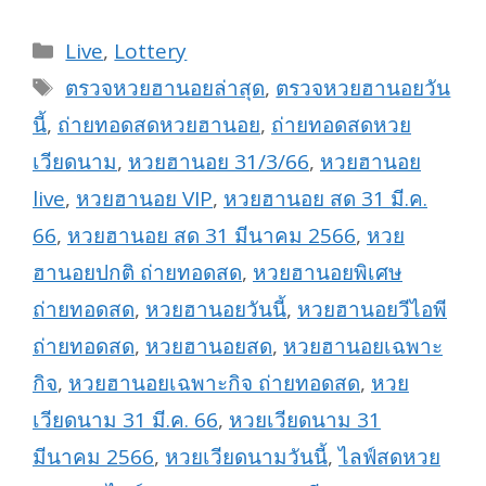
Categories
Live
,
Lottery
Tags
ตรวจหวยฮานอยล่าสุด
,
ตรวจหวยฮานอยวัน
นี้
,
ถ่ายทอดสดหวยฮานอย
,
ถ่ายทอดสดหวย
เวียดนาม
,
หวยฮานอย 31/3/66
,
หวยฮานอย
live
,
หวยฮานอย VIP
,
หวยฮานอย สด 31 มี.ค.
66
,
หวยฮานอย สด 31 มีนาคม 2566
,
หวย
ฮานอยปกติ ถ่ายทอดสด
,
หวยฮานอยพิเศษ
ถ่ายทอดสด
,
หวยฮานอยวันนี้
,
หวยฮานอยวีไอพี
ถ่ายทอดสด
,
หวยฮานอยสด
,
หวยฮานอยเฉพาะ
กิจ
,
หวยฮานอยเฉพาะกิจ ถ่ายทอดสด
,
หวย
เวียดนาม 31 มี.ค. 66
,
หวยเวียดนาม 31
มีนาคม 2566
,
หวยเวียดนามวันนี้
,
ไลฟ์สดหวย