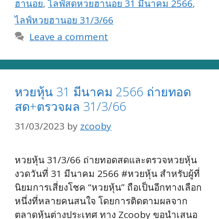
ฮานอย
,
ไลฟ์สดหวยฮานอย 31 มีนาคม 2566
,
ไลฟ์หวยฮานอย 31/3/66
Leave a comment
หวยหุ้น 31 มีนาคม 2566 ถ่ายทอด
สด+ตรวจผล 31/3/66
31/03/2023
by
zcooby
หวยหุ้น 31/3/66 ถ่ายทอดสดและตรวจหวยหุ้น
งวดวันที่ 31 มีนาคม 2566 #หวยหุ้น สำหรับผู้ที่
นิยมการเสี่ยงโชค “หวยหุ้น” ถือเป็นอีกทางเลือก
หนึ่งที่หลายคนสนใจ โดยการติดตามผลจาก
ตลาดหุ้นต่างประเทศ ทาง Zcooby ขอนำเสนอ