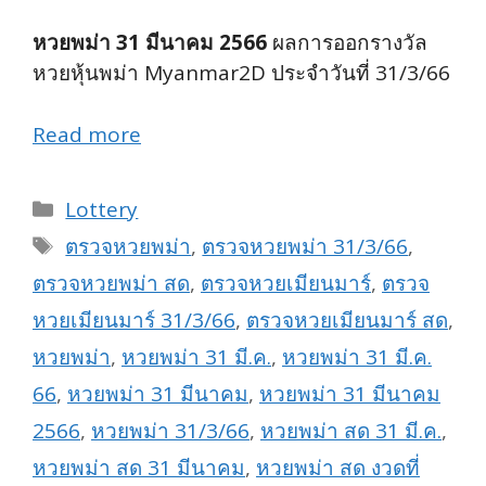
หวยพม่า 31 มีนาคม 2566
ผลการออกรางวัล
หวยหุ้นพม่า Myanmar2D ประจำวันที่ 31/3/66
Read more
Categories
Lottery
Tags
ตรวจหวยพม่า
,
ตรวจหวยพม่า 31/3/66
,
ตรวจหวยพม่า สด
,
ตรวจหวยเมียนมาร์
,
ตรวจ
หวยเมียนมาร์ 31/3/66
,
ตรวจหวยเมียนมาร์ สด
,
หวยพม่า
,
หวยพม่า 31 มี.ค.
,
หวยพม่า 31 มี.ค.
66
,
หวยพม่า 31 มีนาคม
,
หวยพม่า 31 มีนาคม
2566
,
หวยพม่า 31/3/66
,
หวยพม่า สด 31 มี.ค.
,
หวยพม่า สด 31 มีนาคม
,
หวยพม่า สด งวดที่