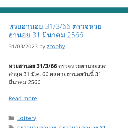
หวยฮานอย 31/3/66 ตรวจหวย
ฮานอย 31 มีนาคม 2566
31/03/2023
by
zcooby
หวยฮานอย 31/3/66
ตรวจหวยฮานอยงวด
ล่าสุด 31 มี.ค. 66 ผลหวยฮานอยวันนี้ 31
มีนาคม 2566
Read more
Categories
Lottery
Tags
ตรวจหวยฮานอย
,
ตรวจหวยฮานอย 31