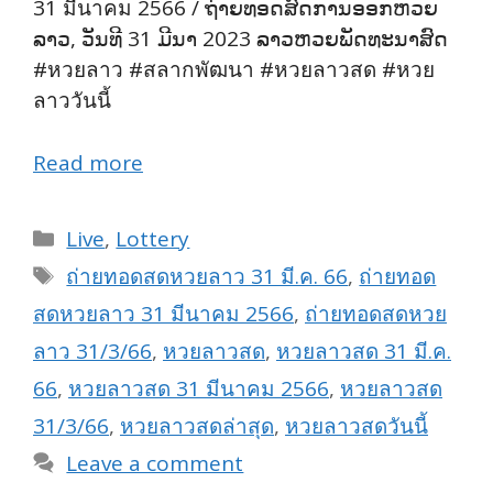
31 มีนาคม 2566 / ຖ່າຍທອດສົດການອອກຫວຍ
ລາວ, ວັນທີ 31 ມີນາ 2023 ລາວຫວຍພັດທະນາສົດ
#หวยลาว #สลากพัฒนา #หวยลาวสด #หวย
ลาววันนี้
Read more
Categories
Live
,
Lottery
Tags
ถ่ายทอดสดหวยลาว 31 มี.ค. 66
,
ถ่ายทอด
สดหวยลาว 31 มีนาคม 2566
,
ถ่ายทอดสดหวย
ลาว 31/3/66
,
หวยลาวสด
,
หวยลาวสด 31 มี.ค.
66
,
หวยลาวสด 31 มีนาคม 2566
,
หวยลาวสด
31/3/66
,
หวยลาวสดล่าสุด
,
หวยลาวสดวันนี้
Leave a comment