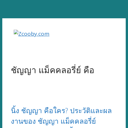
Skip
to
content
ชัญญา แม็คคลอรี่ย์ คือ
นิ้ง ชัญญา คือใคร? ประวัติและผล
งานของ ชัญญา แม็คคลอรี่ย์