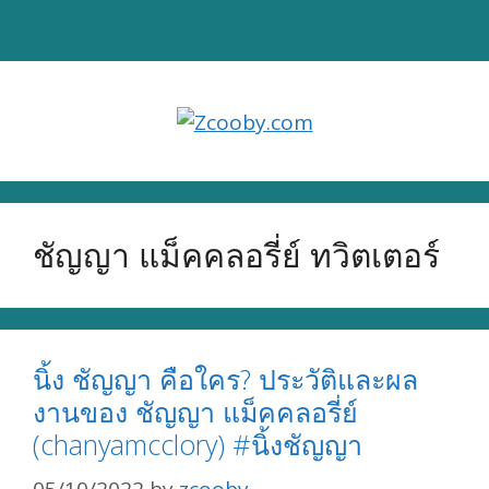
Skip
to
content
ชัญญา แม็คคลอรี่ย์ ทวิตเตอร์
นิ้ง ชัญญา คือใคร? ประวัติและผล
งานของ ชัญญา แม็คคลอรี่ย์
(chanyamcclory) #นิ้งชัญญา