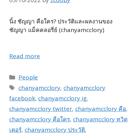
05/10/2022
by
zcooby
นิ้ง ชัญญา คือใคร? ประวัติและผลงานของ
ชัญญา แม็คคลอรี่ย์ (chanyamcclory)
#พลอย
หอวัง
Read more
Categories
People
Tags
chanyamcclory
,
chanyamcclory
facebook
,
chanyamcclory ig
,
chanyamcclory twitter
,
chanyamcclory คือ
,
chanyamcclory คือใคร
,
chanyamcclory ทวิต
เตอร์
,
chanyamcclory ประวัติ
,