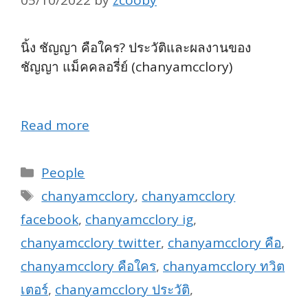
05/10/2022
by
zcooby
นิ้ง ชัญญา คือใคร? ประวัติและผลงานของ
ชัญญา แม็คคลอรี่ย์ (chanyamcclory)
#พลอย
หอวัง
Read more
Categories
People
Tags
chanyamcclory
,
chanyamcclory
facebook
,
chanyamcclory ig
,
chanyamcclory twitter
,
chanyamcclory คือ
,
chanyamcclory คือใคร
,
chanyamcclory ทวิต
เตอร์
,
chanyamcclory ประวัติ
,