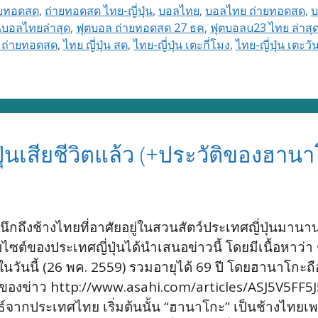
ายทอดสด
,
ถ่ายทอดสด ไทย-ญี่ปุ่น
,
บอลไทย
,
บอลไทย ถ่ายทอดสด
,
บ
นบอลไทยล่าสุด
,
ฟุตบอล ถ่ายทอดสด 27 ธค
,
ฟุตบอลu23 ไทย ล่าสุ
่น ถ่ายทอดสด
,
ไทย ญี่ปุ่น สด
,
ไทย-ญี่ปุ่น เตะกี่โมง
,
ไทย-ญี่ปุ่น เตะว
ุ่นเสียชีวิตแล้ว (+ประวัติของฮาน
กถึงช้างไทยที่อาศัยอยู่ในสวนสัตว์ประเทศญี่ปุ่นมานา
บไซต์ของประเทศญี่ปุ่นได้นำเสนอข่าวนี้ โดยมีเนื้อหาว่า 
นวันนี้ (26 พค. 2559) รวมอายุได้ 69 ปี โดยฮานาโกะถือเป็
ที่มาของข่าว http://www.asahi.com/articles/ASJ5V5F
กประเทศไทย เริ่มต้นนั้น “ฮานาโกะ” เป็นช้างไทยเพศเมีย