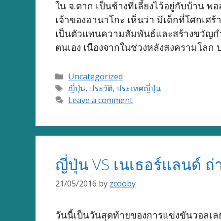
ใน จ.ตาก เป็นช้างที่เลี้ยงไว้อยู่กับบ้าน
เจ้าของฮานาโกะ เห็นว่า มีเด็กที่โศกเศร
เป็นตัวแทนความสัมพันธ์และสร้างขวัญกำลั
ตนเอง เนื่องจากในช่วงหลังสงครามโลก ปร
Categories
Uncategorized
Tags
ญี่ปุ่น
,
ประวัติ
,
ประเทศญี่ปุ่น
Leave a comment
ญี่ปุ่น VS เนเธอร์แลนด
21/05/2016
by
zcooby
วันนี้เป็นวันสุดท้ายของการแข่งขันวอลเล