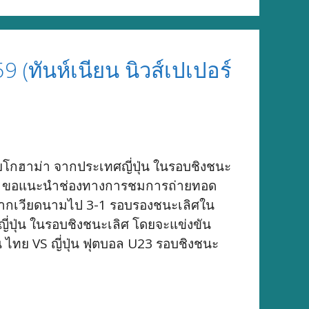
(ทันห์เนียน นิวส์เปเปอร์
 โยโกฮาม่า จากประเทศญี่ปุ่น ในรอบชิงชนะ
cooby ขอแนะนำช่องทางการชมการถ่ายทอด
 จากเวียดนามไป 3-1 รอบรองชนะเลิศใน
ญี่ปุ่น ในรอบชิงชนะเลิศ โดยจะแข่งขัน
 ไทย VS ญี่ปุ่น ฟุตบอล U23 รอบชิงชนะ