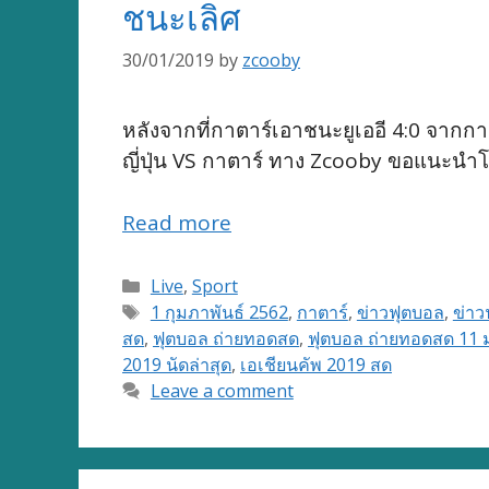
ชนะเลิศ
30/01/2019
by
zcooby
หลังจากที่กาตาร์เอาชนะยูเออี 4:0 จากก
ญี่ปุ่น VS กาตาร์ ทาง Zcooby ขอแนะน
Read more
Categories
Live
,
Sport
Tags
1 กุมภาพันธ์ 2562
,
กาตาร์
,
ข่าวฟุตบอล
,
ข่าว
สด
,
ฟุตบอล ถ่ายทอดสด
,
ฟุตบอล ถ่ายทอดสด 11 ม
2019 นัดล่าสุด
,
เอเชียนคัพ 2019 สด
Leave a comment