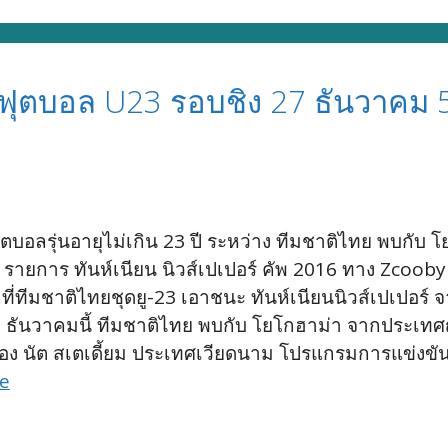
ฟุตบอล U23 รอบชิง 27 ธันวาคม 59 
ุตบอลรุ่นอายุไม่เกิน 23 ปี ระหว่าง ทีมชาติไทย พบกับ
 ปี รายการ ทันห์เนียน นิวส์เปเปอร์ คัพ 2016 ทาง Z
่ทีมชาติไทยชุดยู-23 เอาชนะ ทันห์เนียนนิวส์เปเปอร์
่ 27 ธันวาคมนี้ ทีมชาติไทย พบกับ โยโกฮาม่า จากประเทศ
ตอง นัต สเตเดี้ยม ประเทศเวียดนาม โปรแกรมการแข่งขัน
e