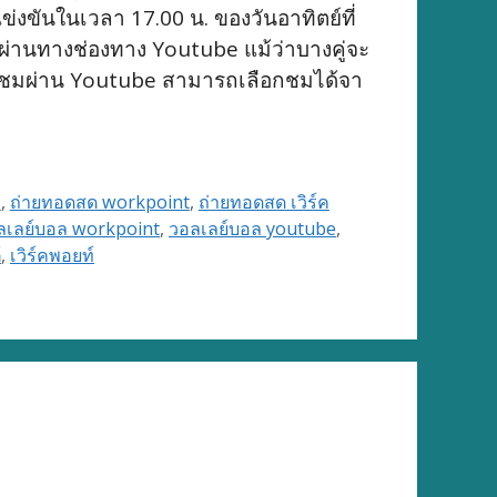
่งขันในเวลา 17.00 น. ของวันอาทิตย์ที่
่านทางช่องทาง Youtube แม้ว่าบางคู่จะ
การชมผ่าน Youtube สามารถเลือกชมได้จา
9
,
ถ่ายทอดสด workpoint
,
ถ่ายทอดสด เวิร์ค
ลเลย์บอล workpoint
,
วอลเลย์บอล youtube
,
้
,
เวิร์คพอยท์