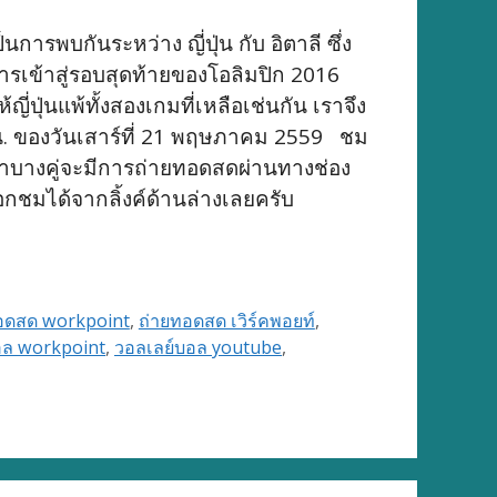
ารพบกันระหว่าง ญี่ปุ่น กับ อิตาลี ซึ่ง
ข้าสู่รอบสุดท้ายของโอลิมปิก 2016
่ปุ่นแพ้ทั้งสองเกมที่เหลือเช่นกัน เราจึง
00 น. ของวันเสาร์ที่ 21 พฤษภาคม 2559 ชม
่าบางคู่จะมีการถ่ายทอดสดผ่านทางช่อง
กชมได้จากลิ้งค์ด้านล่างเลยครับ
อดสด workpoint
,
ถ่ายทอดสด เวิร์คพอยท์
,
อล workpoint
,
วอลเลย์บอล youtube
,