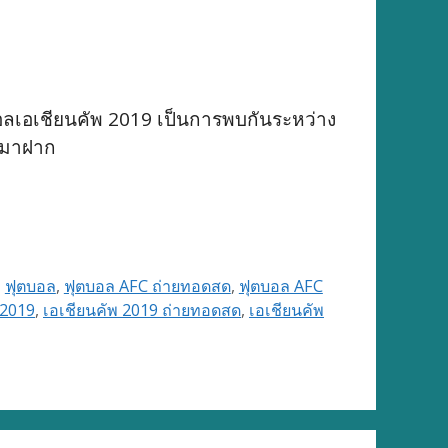
บอลเอเชียนคัพ 2019 เป็นการพบกันระหว่าง
้มาฝาก
,
ฟุตบอล
,
ฟุตบอล AFC ถ่ายทอดสด
,
ฟุตบอล AFC
 2019
,
เอเชียนคัพ 2019 ถ่ายทอดสด
,
เอเชียนคัพ