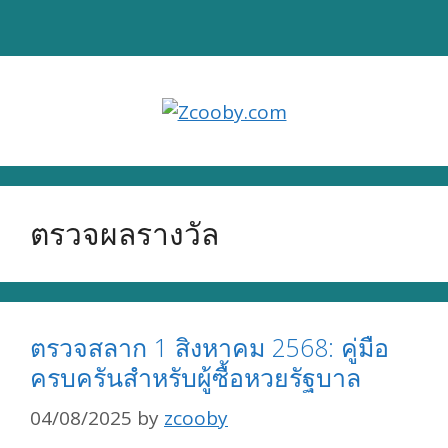
Skip
to
content
ตรวจผลรางวัล
ตรวจสลาก 1 สิงหาคม 2568: คู่มือ
ครบครันสำหรับผู้ซื้อหวยรัฐบาล
04/08/2025
by
zcooby