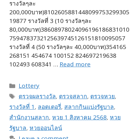
รางวัลๆละ
200,000บาท)8102605881448099753299305
19877 รางวัลที่ 3 (10 รางวัลๆละ
80,000บาท)38608978024096196186831010
7594783732125639745126151810095057
รางวัลที่ 4 (50 รางวัลๆละ 40,000บาท)354165
268151 454674 100152 824697219638
102493 608341 …
Read more
Categories
Lottery
Tags
ตรวจผลรางวัล
,
ตรวจสลาก
,
ตรวจหวย
,
รางวัลที่ 1
,
ลอตเตอรี่
,
สลากกินแบ่งรัฐบาล
,
สำนักงานสลาก
,
หวย 1 สิงหาคม 2568
,
หวย
รัฐบาล
,
หวยออนไลน์
Leave a comment