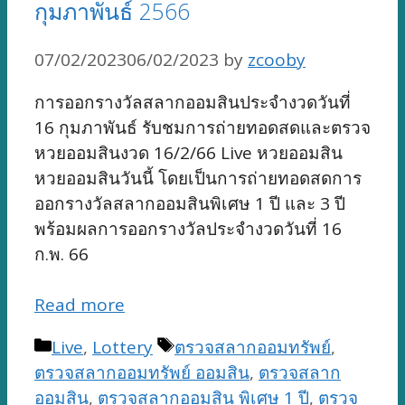
กุมภาพันธ์ 2566
07/02/2023
06/02/2023
by
zcooby
การออกรางวัลสลากออมสินประจำงวดวันที่
16 กุมภาพันธ์ รับชมการถ่ายทอดสดและตรวจ
หวยออมสินงวด 16/2/66 Live หวยออมสิน
หวยออมสินวันนี้ โดยเป็นการถ่ายทอดสดการ
ออกรางวัลสลากออมสินพิเศษ 1 ปี และ 3 ปี
พร้อมผลการออกรางวัลประจำงวดวันที่ 16
ก.พ. 66
Read more
Categories
Tags
Live
,
Lottery
ตรวจสลากออมทรัพย์
,
ตรวจสลากออมทรัพย์ ออมสิน
,
ตรวจสลาก
ออมสิน
,
ตรวจสลากออมสิน พิเศษ 1 ปี
,
ตรวจ