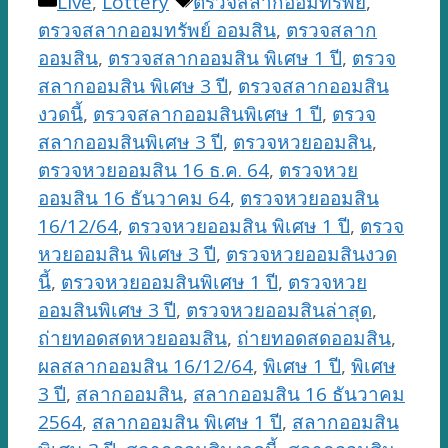
Categories
Tags
Live
,
Lottery
ตรวจสลากออมทรัพย์
,
ตรวจสลากออมทรัพย์ ออมสิน
,
ตรวจสลาก
ออมสิน
,
ตรวจสลากออมสิน พิเศษ 1 ปี
,
ตรวจ
สลากออมสิน พิเศษ 3 ปี
,
ตรวจสลากออมสิน
งวดนี้
,
ตรวจสลากออมสินพิเศษ 1 ปี
,
ตรวจ
สลากออมสินพิเศษ 3 ปี
,
ตรวจหวยออมสิน
,
ตรวจหวยออมสิน 16 ธ.ค. 64
,
ตรวจหวย
ออมสิน 16 ธันวาคม 64
,
ตรวจหวยออมสิน
16/12/64
,
ตรวจหวยออมสิน พิเศษ 1 ปี
,
ตรวจ
หวยออมสิน พิเศษ 3 ปี
,
ตรวจหวยออมสินงวด
นี้
,
ตรวจหวยออมสินพิเศษ 1 ปี
,
ตรวจหวย
ออมสินพิเศษ 3 ปี
,
ตรวจหวยออมสินล่าสุด
,
ถ่ายทอดสดหวยออมสิน
,
ถ่ายทอดสดออมสิน
,
ผลสลากออมสิน 16/12/64
,
พิเศษ 1 ปี
,
พิเศษ
3 ปี
,
สลากออมสิน
,
สลากออมสิน 16 ธันวาคม
2564
,
สลากออมสิน พิเศษ 1 ปี
,
สลากออมสิน