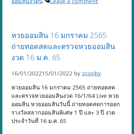
ออมสินงวดนี้
Leave a comment
หวยออมสิน 16 มกราคม 2565
ถ่ายทอดสดและตรวจหวยออมสิน
งวด 16 ม.ค. 65
16/01/2022
15/01/2022
by
zcooby
หวยออมสิน 16 มกราคม 2565 ถ่ายทอดสด
และตรวจหวยออมสินงวด 16/1/64 Live หวย
ออมสิน หวยออมสินวันนี้ ถ่ายทอดสดการออก
รางวัลสลากออมสินพิเศษ 1 ปี และ 3 ปี งวด
ประจำวันที่ 16 ม.ค. 65