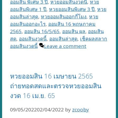
ออมสิน พิเศษ 3 ปี
,
หวยออมสินงวดนี้
,
หวย
ออมสินพิเศษ 1 ปี
,
หวยออมสินพิเศษ 3 ปี
,
หวย
ออมสินล่าสุด
,
หวยออมสินออกกี่โมง
,
หวย
ออมสินออกอะไร
,
ออมสิน 16 พฤษภาคม
2565
,
ออมสิน 16/5/65
,
ออมสิน ผล
,
ออมสิน
สด
,
ออมสินงวดนี้
,
ออมสินล่าสุด
,
เช็คผลสลาก
ออมสินงวดนี้
Leave a comment
หวยออมสิน 16 เมษายน 2565
ถ่ายทอดสดและตรวจหวยออมสิน
งวด 16 เม.ย. 65
09/05/2022
02/04/2022
by
zcooby