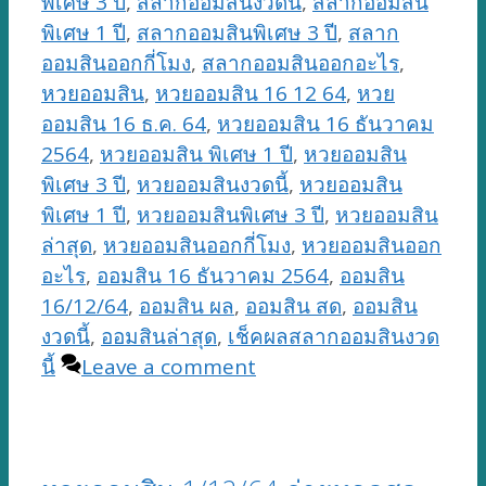
พิเศษ 3 ปี
,
สลากออมสินงวดนี้
,
สลากออมสิน
พิเศษ 1 ปี
,
สลากออมสินพิเศษ 3 ปี
,
สลาก
ออมสินออกกี่โมง
,
สลากออมสินออกอะไร
,
หวยออมสิน
,
หวยออมสิน 16 12 64
,
หวย
ออมสิน 16 ธ.ค. 64
,
หวยออมสิน 16 ธันวาคม
2564
,
หวยออมสิน พิเศษ 1 ปี
,
หวยออมสิน
พิเศษ 3 ปี
,
หวยออมสินงวดนี้
,
หวยออมสิน
พิเศษ 1 ปี
,
หวยออมสินพิเศษ 3 ปี
,
หวยออมสิน
ล่าสุด
,
หวยออมสินออกกี่โมง
,
หวยออมสินออก
อะไร
,
ออมสิน 16 ธันวาคม 2564
,
ออมสิน
16/12/64
,
ออมสิน ผล
,
ออมสิน สด
,
ออมสิน
งวดนี้
,
ออมสินล่าสุด
,
เช็คผลสลากออมสินงวด
นี้
Leave a comment