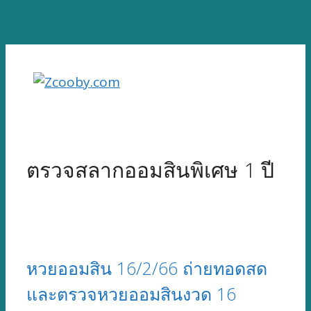
Skip
to
content
ตรวจสลากออมสินพิเศษ 1 ปี
หวยออมสิน 16/2/66 ถ่ายทอดสด
และตรวจหวยออมสินงวด 16