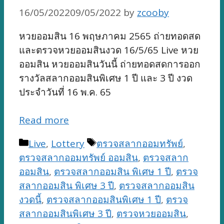
16/05/2022
09/05/2022
by
zcooby
หวยออมสิน 16 พฤษภาคม 2565 ถ่ายทอดสด
และตรวจหวยออมสินงวด 16/5/65 Live หวย
ออมสิน หวยออมสินวันนี้ ถ่ายทอดสดการออก
รางวัลสลากออมสินพิเศษ 1 ปี และ 3 ปี งวด
ประจำวันที่ 16 พ.ค. 65
Read more
Categories
Tags
Live
,
Lottery
ตรวจสลากออมทรัพย์
,
ตรวจสลากออมทรัพย์ ออมสิน
,
ตรวจสลาก
ออมสิน
,
ตรวจสลากออมสิน พิเศษ 1 ปี
,
ตรวจ
สลากออมสิน พิเศษ 3 ปี
,
ตรวจสลากออมสิน
งวดนี้
,
ตรวจสลากออมสินพิเศษ 1 ปี
,
ตรวจ
สลากออมสินพิเศษ 3 ปี
,
ตรวจหวยออมสิน
,