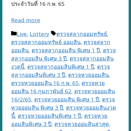
ประจำวันที่ 16 ก.พ. 65
Read more
Categories
Tags
Live
,
Lottery
ตรวจสลากออมทรัพย์
,
ตรวจสลากออมทรัพย์ ออมสิน
,
ตรวจสลาก
ออมสิน
,
ตรวจสลากออมสิน พิเศษ 1 ปี
,
ตรวจ
สลากออมสิน พิเศษ 3 ปี
,
ตรวจสลากออมสิน
งวดนี้
,
ตรวจสลากออมสินพิเศษ 1 ปี
,
ตรวจ
สลากออมสินพิเศษ 3 ปี
,
ตรวจหวยออมสิน
,
ตรวจหวยออมสิน 16 ก.พ. 65
,
ตรวจหวย
ออมสิน 16 กุมภาพันธ์ 62
,
ตรวจหวยออมสิน
16/2/65
,
ตรวจหวยออมสิน พิเศษ 1 ปี
,
ตรวจ
หวยออมสิน พิเศษ 3 ปี
,
ตรวจหวยออมสินงวด
นี้
,
ตรวจหวยออมสินพิเศษ 1 ปี
,
ตรวจหวย
ออมสินพิเศษ 3 ปี
,
ตรวจหวยออมสินล่าสุด
,