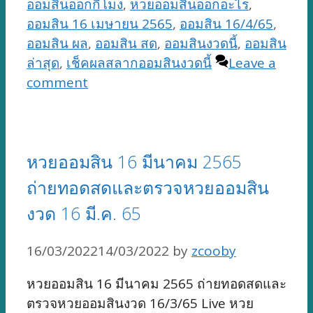
ออมสินออกกี่โมง
,
หวยออมสินออกอะไร
,
ออมสิน 16 เมษายน 2565
,
ออมสิน 16/4/65
,
ออมสิน ผล
,
ออมสิน สด
,
ออมสินงวดนี้
,
ออมสิน
ล่าสุด
,
เช็คผลสลากออมสินงวดนี้
Leave a
comment
หวยออมสิน 16 มีนาคม 2565
ถ่ายทอดสดและตรวจหวยออมสิน
งวด 16 มี.ค. 65
16/03/2022
14/03/2022
by
zcooby
หวยออมสิน 16 มีนาคม 2565 ถ่ายทอดสดและ
ตรวจหวยออมสินงวด 16/3/65 Live หวย