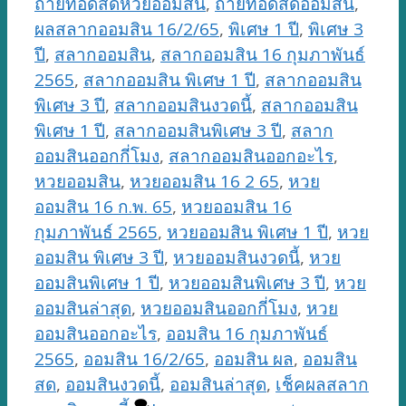
ถ่ายทอดสดหวยออมสิน
,
ถ่ายทอดสดออมสิน
,
ผลสลากออมสิน 16/2/65
,
พิเศษ 1 ปี
,
พิเศษ 3
ปี
,
สลากออมสิน
,
สลากออมสิน 16 กุมภาพันธ์
2565
,
สลากออมสิน พิเศษ 1 ปี
,
สลากออมสิน
พิเศษ 3 ปี
,
สลากออมสินงวดนี้
,
สลากออมสิน
พิเศษ 1 ปี
,
สลากออมสินพิเศษ 3 ปี
,
สลาก
ออมสินออกกี่โมง
,
สลากออมสินออกอะไร
,
หวยออมสิน
,
หวยออมสิน 16 2 65
,
หวย
ออมสิน 16 ก.พ. 65
,
หวยออมสิน 16
กุมภาพันธ์ 2565
,
หวยออมสิน พิเศษ 1 ปี
,
หวย
ออมสิน พิเศษ 3 ปี
,
หวยออมสินงวดนี้
,
หวย
ออมสินพิเศษ 1 ปี
,
หวยออมสินพิเศษ 3 ปี
,
หวย
ออมสินล่าสุด
,
หวยออมสินออกกี่โมง
,
หวย
ออมสินออกอะไร
,
ออมสิน 16 กุมภาพันธ์
2565
,
ออมสิน 16/2/65
,
ออมสิน ผล
,
ออมสิน
สด
,
ออมสินงวดนี้
,
ออมสินล่าสุด
,
เช็คผลสลาก