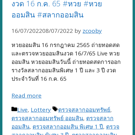
งวด 16 ก.ค. 65 #หวย #หวย
ออมสิน #สลากออมสิน
16/07/2022
08/07/2022
by
zcooby
หวยออมสิน 16 กรกฎาคม 2565 ถ่ายทอดสด
และตรวจหวยออมสินงวด 16/7/65 Live หวย
ออมสิน หวยออมสินวันนี้ ถ่ายทอดสดการออก
รางวัลสลากออมสินพิเศษ 1 ปี และ 3 ปี งวด
ประจำวันที่ 16 ก.ค. 65
Read more
Categories
Tags
Live
,
Lottery
ตรวจสลากออมทรัพย์
,
ตรวจสลากออมทรัพย์ ออมสิน
,
ตรวจสลาก
ออมสิน
,
ตรวจสลากออมสิน พิเศษ 1 ปี
,
ตรวจ