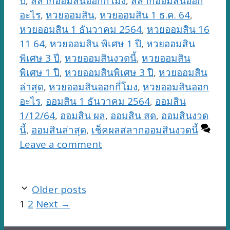
ปี
,
สลากออมสินออกกี่โมง
,
สลากออมสินออก
อะไร
,
หวยออมสิน
,
หวยออมสิน 1 ธ.ค. 64
,
หวยออมสิน 1 ธันวาคม 2564
,
หวยออมสิน 16
11 64
,
หวยออมสิน พิเศษ 1 ปี
,
หวยออมสิน
พิเศษ 3 ปี
,
หวยออมสินงวดนี้
,
หวยออมสิน
พิเศษ 1 ปี
,
หวยออมสินพิเศษ 3 ปี
,
หวยออมสิน
ล่าสุด
,
หวยออมสินออกกี่โมง
,
หวยออมสินออก
อะไร
,
ออมสิน 1 ธันวาคม 2564
,
ออมสิน
1/12/64
,
ออมสิน ผล
,
ออมสิน สด
,
ออมสินงวด
นี้
,
ออมสินล่าสุด
,
เช็คผลสลากออมสินงวดนี้
Leave a comment
Older posts
Page
Page
1
2
Next
→