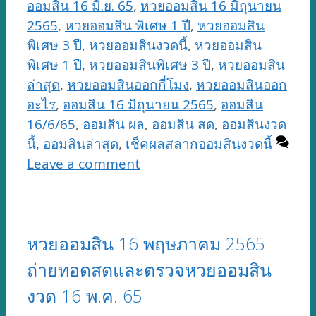
ออมสิน 16 มิ.ย. 65
,
หวยออมสิน 16 มิถุนายน
2565
,
หวยออมสิน พิเศษ 1 ปี
,
หวยออมสิน
พิเศษ 3 ปี
,
หวยออมสินงวดนี้
,
หวยออมสิน
พิเศษ 1 ปี
,
หวยออมสินพิเศษ 3 ปี
,
หวยออมสิน
ล่าสุด
,
หวยออมสินออกกี่โมง
,
หวยออมสินออก
อะไร
,
ออมสิน 16 มิถุนายน 2565
,
ออมสิน
16/6/65
,
ออมสิน ผล
,
ออมสิน สด
,
ออมสินงวด
นี้
,
ออมสินล่าสุด
,
เช็คผลสลากออมสินงวดนี้
Leave a comment
หวยออมสิน 16 พฤษภาคม 2565
ถ่ายทอดสดและตรวจหวยออมสิน
งวด 16 พ.ค. 65