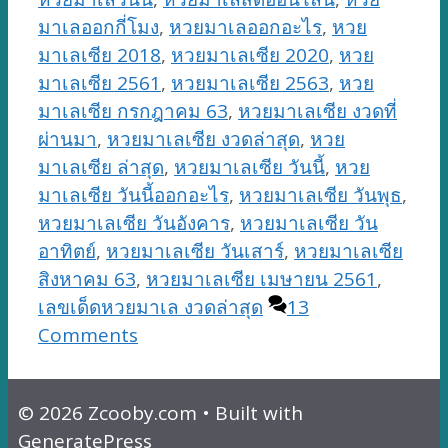
มาเลออกกี่โมง
,
หวยมาเลออกอะไร
,
หวย
มาเลเซีย 2018
,
หวยมาเลเซีย 2020
,
หวย
มาเลเซีย 2561
,
หวยมาเลเซีย 2563
,
หวย
มาเลเซีย กรกฎาคม 63
,
หวยมาเลเซีย งวดที่
ผ่านมา
,
หวยมาเลเซีย งวดล่าสุด
,
หวย
มาเลเซีย ล่าสุด
,
หวยมาเลเซีย วันนี้
,
หวย
มาเลเซีย วันนี้ออกอะไร
,
หวยมาเลเซีย วันพุธ
,
หวยมาเลเซีย วันอังคาร
,
หวยมาเลเซีย วัน
อาทิตย์
,
หวยมาเลเซีย วันเสาร์
,
หวยมาเลเซีย
สิงหาคม 63
,
หวยมาเลเซีย เมษายน 2561
,
เลขเด็ดหวยมาเล งวดล่าสุด
13
Comments
© 2026 Zcooby.com
• Built with
GeneratePress