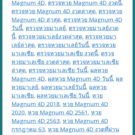
Magnum 4D
,
ตรวจหวย Magnum 4D งวดนี้
,
ตรวจหวย Magnum 4D งวดล่าสุด
,
ตรวจหวย
Magnum 4D ล่าสุด
,
ตรวจหวย Magnum 4D
วันนี้
,
ตรวจหวยมาเลย์
,
ตรวจหวยมาเลย์งวด
นี้
,
ตรวจหวยมาเลย์งวดล่าสุด
,
ตรวจหวยมา
เลย์ล่าสุด
,
ตรวจหวยมาเลย์วันนี้
,
ตรวจหวย
มาเลเซีย
,
ตรวจหวยมาเลเซีย งวดนี้
,
ตรวจ
หวยมาเลเซีย งวดล่าสุด
,
ตรวจหวยมาเลเซีย
ล่าสุด
,
ตรวจหวยมาเลเซีย วันนี้
,
ผลหวย
Magnum 4D
,
ผลหวย Magnum 4D วันนี้
,
ผล
หวยมาเลย์
,
ผลหวยมาเลย์วันนี้
,
ผลหวย
มาเลเซีย
,
ผลหวยมาเลเซีย วันนี้
,
หวย
Magnum 4D 2018
,
หวย Magnum 4D
2020
,
หวย Magnum 4D 2561
,
หวย
Magnum 4D 2563
,
หวย Magnum 4D
กรกฎาคม 63
,
หวย Magnum 4D งวดที่ผ่าน