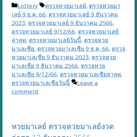
Categories
Tags
Lottery
ตรวจหวยมาเลย์
,
ตรวจหวยมา
เลย์ 9 ธ.ค. 66
,
ตรวจหวยมาเลย์ 9 ธันวาคม
2023
,
ตรวจหวยมาเลย์ 9 ธันวาคม 2566
,
ตรวจหวยมาเลย์ 9/12/66
,
ตรวจหวยมาเลย์
ล่าสุด
,
ตรวจหวยมาเลย์วันนี้
,
ตรวจหวย
มาเลเซีย
,
ตรวจหวยมาเลเซีย 9 ธ.ค. 66
,
ตรวจ
หวยมาเลเซีย 9 ธันวาคม 2023
,
ตรวจหวย
มาเลเซีย 9 ธันวาคม 2566
,
ตรวจหวย
มาเลเซีย 9/12/66
,
ตรวจหวยมาเลเซียล่าสุด
,
ตรวจหวยมาเลเซียวันนี้
Leave a
comment
หวยมาเลย์ ตรวจหวยมาเลย์งวด