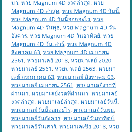
มา
,
หวย Magnum 4D งวดล่าสุด
,
หวย
Magnum 4D ล่าสุด
,
หวย Magnum 4D วันนี้
,
หวย Magnum 4D วันนี้ออกอะไร
,
หวย
Magnum 4D วันพุธ
,
หวย Magnum 4D วัน
อังคาร
,
หวย Magnum 4D วันอาทิตย์
,
หวย
Magnum 4D วันเสาร์
,
หวย Magnum 4D
สิงหาคม 63
,
หวย Magnum 4D เมษายน
2561
,
หวยมาเลย์ 2018
,
หวยมาเลย์ 2020
,
หวยมาเลย์ 2561
,
หวยมาเลย์ 2563
,
หวยมา
เลย์ กรกฎาคม 63
,
หวยมาเลย์ สิงหาคม 63
,
หวยมาเลย์ เมษายน 2561
,
หวยมาเลย์งวdที่
ผ่านมา
,
หวยมาเลย์งวดที่ผ่านมา
,
หวยมาเลย์
งวดล่าสุด
,
หวยมาเลย์ล่าสุด
,
หวยมาเลย์วันนี้
,
หวยมาเลย์วันนี้ออกอะไร
,
หวยมาเลย์วันพุธ
,
หวยมาเลย์วันอังคาร
,
หวยมาเลย์วันอาทิตย์
,
หวยมาเลย์วันเสาร์
,
หวยมาเลเซีย 2018
,
หวย