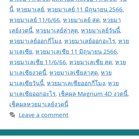
นี้
,
หวยมาเลย์
,
หวยมาเลย์ 11 มิถุนายน 2566
,
หวยมาเลย์ 11/6/66
,
หวยมาเลย์ สด
,
หวยมา
เลย์งวดนี้
,
หวยมาเลย์ล่าสุด
,
หวยมาเลย์วันนี้
,
หวยมาเลย์ออกกี่โมง
,
หวยมาเลย์ออกอะไร
,
หวย
มาเลเซีย
,
หวยมาเลเซีย 11 มิถุนายน 2566
,
หวยมาเลเซีย 11/6/66
,
หวยมาเลเซีย สด
,
หวย
มาเลเซียงวดนี้
,
หวยมาเลเซียล่าสุด
,
หวย
มาเลเซียวันนี้
,
หวยมาเลเซียออกกี่โมง
,
หวย
มาเลเซียออกอะไร
,
เช็คผล Magnum 4D งวดนี้
,
เช็คผลหวยมาเลย์งวดนี้
Leave a comment