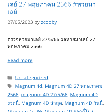
เลย์ 27 พฤษภาคม 2566 #หวยมา
เลย์
27/05/2023
by
zcooby
ตรวจหวยมาเลย์ 27/5/66 ผลหวยมาเลย์ 27
พฤษภาคม 2566
Read more
Categories
Uncategorized
Tags
Magnum 4d
,
Magnum 4D 27 พฤษภาคม
2566
,
magnum 4D 27/5/66
,
Magnum 4D
งวดนี้
,
Magnum 4D ล่าสุด
,
Magnum 4D วันนี้
,
Magnum 4d สด
,
Magnum 4D ออกกี่โมง
,