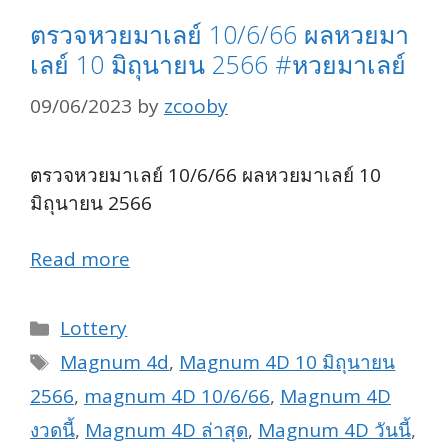
ตรวจหวยมาเลย์ 10/6/66 ผลหวยมา
เลย์ 10 มิถุนายน 2566 #หวยมาเลย์
09/06/2023
by
zcooby
ตรวจหวยมาเลย์ 10/6/66 ผลหวยมาเลย์ 10
มิถุนายน 2566
Read more
Categories
Lottery
Tags
Magnum 4d
,
Magnum 4D 10 มิถุนายน
2566
,
magnum 4D 10/6/66
,
Magnum 4D
งวดนี้
,
Magnum 4D ล่าสุด
,
Magnum 4D วันนี้
,