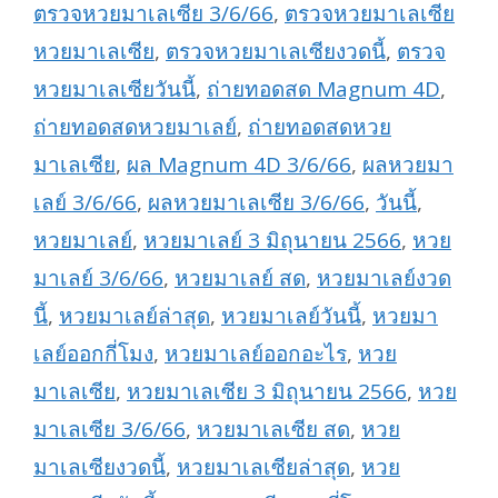
ตรวจหวยมาเลเซีย 3/6/66
,
ตรวจหวยมาเลเซีย
หวยมาเลเซีย
,
ตรวจหวยมาเลเซียงวดนี้
,
ตรวจ
หวยมาเลเซียวันนี้
,
ถ่ายทอดสด Magnum 4D
,
ถ่ายทอดสดหวยมาเลย์
,
ถ่ายทอดสดหวย
มาเลเซีย
,
ผล Magnum 4D 3/6/66
,
ผลหวยมา
เลย์ 3/6/66
,
ผลหวยมาเลเซีย 3/6/66
,
วันนี้
,
หวยมาเลย์
,
หวยมาเลย์ 3 มิถุนายน 2566
,
หวย
มาเลย์ 3/6/66
,
หวยมาเลย์ สด
,
หวยมาเลย์งวด
นี้
,
หวยมาเลย์ล่าสุด
,
หวยมาเลย์วันนี้
,
หวยมา
เลย์ออกกี่โมง
,
หวยมาเลย์ออกอะไร
,
หวย
มาเลเซีย
,
หวยมาเลเซีย 3 มิถุนายน 2566
,
หวย
มาเลเซีย 3/6/66
,
หวยมาเลเซีย สด
,
หวย
มาเลเซียงวดนี้
,
หวยมาเลเซียล่าสุด
,
หวย