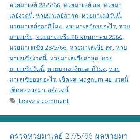
หวยมาเลย์ 28/5/66
,
หวยมาเลย์ สด
,
หวยมา
เลย์งวดนี้
,
หวยมาเลย์ล่าสุด
,
หวยมาเลย์วันนี้
,
หวยมาเลย์ออกกี่โมง
,
หวยมาเลย์ออกอะไร
,
หวย
มาเลเซีย
,
หวยมาเลเซีย 28 พฤษภาคม 2566
,
หวยมาเลเซีย 28/5/66
,
หวยมาเลเซีย สด
,
หวย
มาเลเซียงวดนี้
,
หวยมาเลเซียล่าสุด
,
หวย
มาเลเซียวันนี้
,
หวยมาเลเซียออกกี่โมง
,
หวย
มาเลเซียออกอะไร
,
เช็คผล Magnum 4D งวดนี้
,
เช็คผลหวยมาเลย์งวดนี้
Leave a comment
ตรวจหวยมาเลย์ 27/5/66 ผลหวยมา