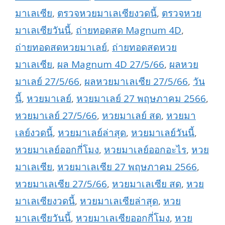
มาเลเซีย
,
ตรวจหวยมาเลเซียงวดนี้
,
ตรวจหวย
มาเลเซียวันนี้
,
ถ่ายทอดสด Magnum 4D
,
ถ่ายทอดสดหวยมาเลย์
,
ถ่ายทอดสดหวย
มาเลเซีย
,
ผล Magnum 4D 27/5/66
,
ผลหวย
มาเลย์ 27/5/66
,
ผลหวยมาเลเซีย 27/5/66
,
วัน
นี้
,
หวยมาเลย์
,
หวยมาเลย์ 27 พฤษภาคม 2566
,
หวยมาเลย์ 27/5/66
,
หวยมาเลย์ สด
,
หวยมา
เลย์งวดนี้
,
หวยมาเลย์ล่าสุด
,
หวยมาเลย์วันนี้
,
หวยมาเลย์ออกกี่โมง
,
หวยมาเลย์ออกอะไร
,
หวย
มาเลเซีย
,
หวยมาเลเซีย 27 พฤษภาคม 2566
,
หวยมาเลเซีย 27/5/66
,
หวยมาเลเซีย สด
,
หวย
มาเลเซียงวดนี้
,
หวยมาเลเซียล่าสุด
,
หวย
มาเลเซียวันนี้
,
หวยมาเลเซียออกกี่โมง
,
หวย