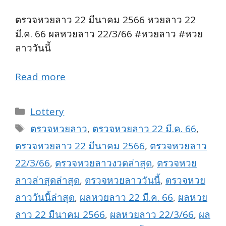
ตรวจหวยลาว 22 มีนาคม 2566 หวยลาว 22
มี.ค. 66 ผลหวยลาว 22/3/66 #หวยลาว #หวย
ลาววันนี้
Read more
Categories
Lottery
Tags
ตรวจหวยลาว
,
ตรวจหวยลาว 22 มี.ค. 66
,
ตรวจหวยลาว 22 มีนาคม 2566
,
ตรวจหวยลาว
22/3/66
,
ตรวจหวยลาวงวดล่าสุด
,
ตรวจหวย
ลาวล่าสุดล่าสุด
,
ตรวจหวยลาววันนี้
,
ตรวจหวย
ลาววันนี้ล่าสุด
,
ผลหวยลาว 22 มี.ค. 66
,
ผลหวย
ลาว 22 มีนาคม 2566
,
ผลหวยลาว 22/3/66
,
ผล