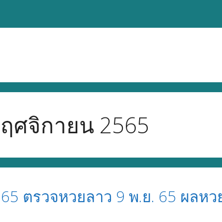
ฤศจิกายน 2565
65 ตรวจหวยลาว 9 พ.ย. 65 ผลหว