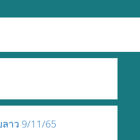
ยลาว 9/11/65