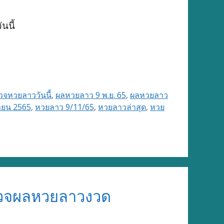
นนี้
วจหวยลาววันนี้
,
ผลหวยลาว 9 พ.ย. 65
,
ผลหวยลาว
ายน 2565
,
หวยลาว 9/11/65
,
หวยลาวล่าสุด
,
หวย
รวจผลหวยลาวงวด