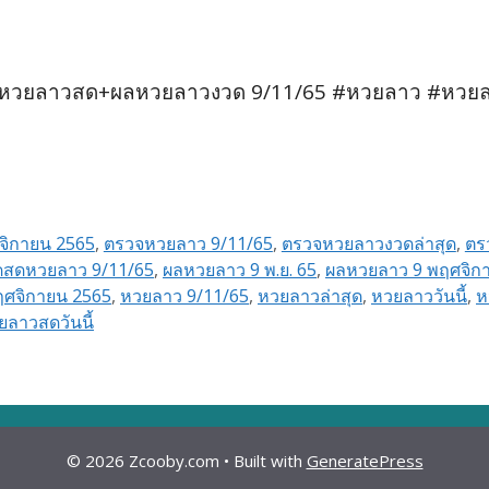
สดหวยลาวสด+ผลหวยลาวงวด 9/11/65 #หวยลาว #หวย
จิกายน 2565
,
ตรวจหวยลาว 9/11/65
,
ตรวจหวยลาวงวดล่าสุด
,
ตร
ดสดหวยลาว 9/11/65
,
ผลหวยลาว 9 พ.ย. 65
,
ผลหวยลาว 9 พฤศจิก
ฤศจิกายน 2565
,
หวยลาว 9/11/65
,
หวยลาวล่าสุด
,
หวยลาววันนี้
,
ห
ยลาวสดวันนี้
© 2026 Zcooby.com
• Built with
GeneratePress