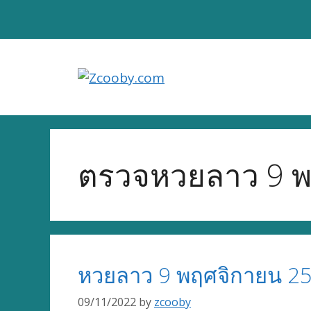
Skip
to
content
ตรวจหวยลาว 9 พ
หวยลาว 9 พฤศจิกายน 25
09/11/2022
by
zcooby