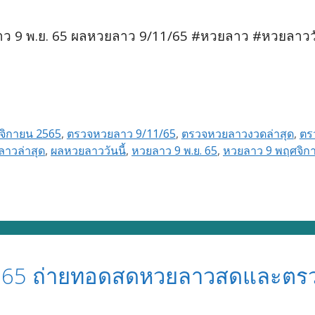
 9 พ.ย. 65 ผลหวยลาว 9/11/65 #หวยลาว #หวยลาววั
จิกายน 2565
,
ตรวจหวยลาว 9/11/65
,
ตรวจหวยลาวงวดล่าสุด
,
ตร
าวล่าสุด
,
ผลหวยลาววันนี้
,
หวยลาว 9 พ.ย. 65
,
หวยลาว 9 พฤศจิก
2565 ถ่ายทอดสดหวยลาวสดและต