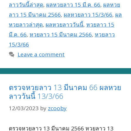
ลาววันนี้ล่าสุด
,
ผลหวยลาว 15 มี.ค. 66
,
ผลหวย
ลาว 15 มีนาคม 2566
,
ผลหวยลาว 15/3/66
,
ผล
หวยลาวล่าสุด
,
ผลหวยลาววันนี้
,
หวยลาว 15
มี.ค. 66
,
หวยลาว 15 มีนาคม 2566
,
หวยลาว
15/3/66
Leave a comment
ตรวจหวยลาว 13 มีนาคม 66 ผลหวย
ลาววันนี้ 13/3/66
12/03/2023
by
zcooby
ตรวจหวยลาว 13 มีนาคม 2566 หวยลาว 13