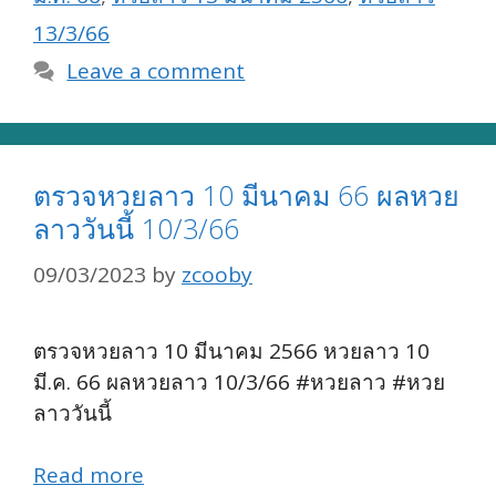
13/3/66
Leave a comment
ตรวจหวยลาว 10 มีนาคม 66 ผลหวย
ลาววันนี้ 10/3/66
09/03/2023
by
zcooby
ตรวจหวยลาว 10 มีนาคม 2566 หวยลาว 10
มี.ค. 66 ผลหวยลาว 10/3/66 #หวยลาว #หวย
ลาววันนี้
Read more