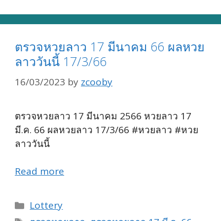
ตรวจหวยลาว 17 มีนาคม 66 ผลหวย
ลาววันนี้ 17/3/66
16/03/2023
by
zcooby
ตรวจหวยลาว 17 มีนาคม 2566 หวยลาว 17
มี.ค. 66 ผลหวยลาว 17/3/66 #หวยลาว #หวย
ลาววันนี้
Read more
Categories
Lottery
Tags