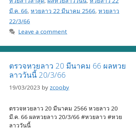
หวยลาวล่าสุด
,
ผลหวยลาววันนี้
,
หวยลาว 22
มี.ค. 66
,
หวยลาว 22 มีนาคม 2566
,
หวยลาว
22/3/66
Leave a comment
ตรวจหวยลาว 20 มีนาคม 66 ผลหวย
ลาววันนี้ 20/3/66
19/03/2023
by
zcooby
ตรวจหวยลาว 20 มีนาคม 2566 หวยลาว 20
มี.ค. 66 ผลหวยลาว 20/3/66 #หวยลาว #หวย
ลาววันนี้