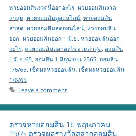
หวยออมสินงวดนี้ออกอะไร
,
หวยออมสินงวด
ล่าสุด
,
หวยออมสินดูออนไลน์
,
หวยออมสิน
ล่าสุด
,
หวยออมสินสดออนไลน์
,
หวยออมสิน
ออก
,
หวยออมสินออก 1 มิ.ย.
,
หวยออมสินออก
อะไร
,
หวยออมสินออกอะไร งวดล่าสุด
,
ออมสิน
1 มิ.ย. 65
,
ออมสิน 1 มิถุนายน 2565
,
ออมสิน
1/6/65
,
เช็คผลหวยออมสิน
,
เช็คผลหวยออมสิน
1/6/65
Leave a comment
ตรวจหวยออมสิน 16 พฤษภาคม
2565 ตรวจผลรางวัลสลากออมสิน