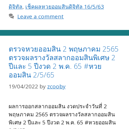
ดิจิทัล
,
เช็คผลหวยออมสินดิจิทัล 16/5/63
Leave a comment
ตรวจหวยออมสิน 2 พฤษภาคม 2565
ตรวจผลรางวัลสลากออมสินพิเศษ 2
ปีและ 5 ปีงวด 2 พ.ค. 65 #หวย
ออมสิน 2/5/65
19/04/2022
by
zcooby
ผลการออกสลากออมสิน งวดประจำวันที่ 2
พฤษภาคม 2565 ตรวจผลรางวัลสลากออมสิน
พิเศษ 2 ปีและ 5 ปีงวด 2 พ.ค. 65 #หวยออมสิน