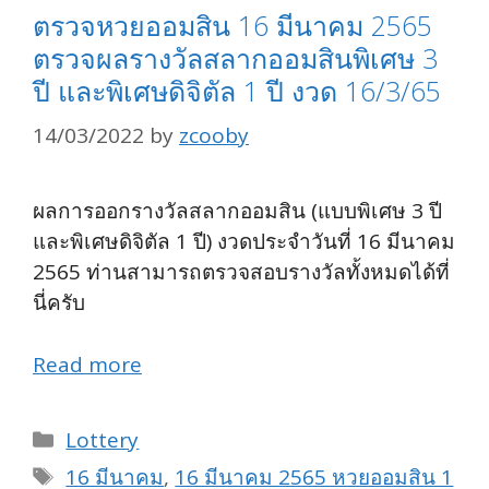
ตรวจหวยออมสิน 16 มีนาคม 2565
ตรวจผลรางวัลสลากออมสินพิเศษ 3
ปี และพิเศษดิจิตัล 1 ปี งวด 16/3/65
14/03/2022
by
zcooby
ผลการออกรางวัลสลากออมสิน (แบบพิเศษ 3 ปี
และพิเศษดิจิตัล 1 ปี) งวดประจำวันที่ 16 มีนาคม
2565 ท่านสามารถตรวจสอบรางวัลทั้งหมดได้ที่
นี่ครับ
Read more
Categories
Lottery
Tags
16 มีนาคม
,
16 มีนาคม 2565 หวยออมสิน 1