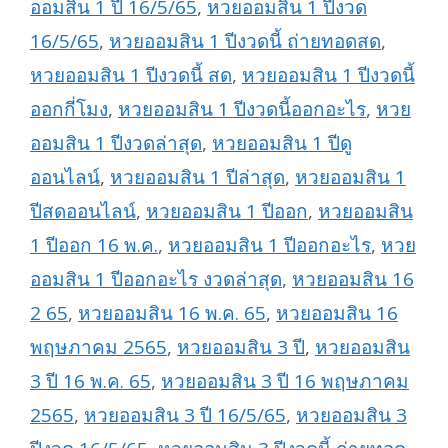
ออมสิน 1 ปี 16/5/65
,
หวยออมสิน 1 ปีงวด
16/5/65
,
หวยออมสิน 1 ปีงวดนี้ ถ่ายทอดสด
,
หวยออมสิน 1 ปีงวดนี้ สด
,
หวยออมสิน 1 ปีงวดนี้
ออกกี่โมง
,
หวยออมสิน 1 ปีงวดนี้ออกอะไร
,
หวย
ออมสิน 1 ปีงวดล่าสุด
,
หวยออมสิน 1 ปีดู
ออนไลน์
,
หวยออมสิน 1 ปีล่าสุด
,
หวยออมสิน 1
ปีสดออนไลน์
,
หวยออมสิน 1 ปีออก
,
หวยออมสิน
1 ปีออก 16 พ.ค.
,
หวยออมสิน 1 ปีออกอะไร
,
หวย
ออมสิน 1 ปีออกอะไร งวดล่าสุด
,
หวยออมสิน 16
2 65
,
หวยออมสิน 16 พ.ค. 65
,
หวยออมสิน 16
พฤษภาคม 2565
,
หวยออมสิน 3 ปี
,
หวยออมสิน
3 ปี 16 พ.ค. 65
,
หวยออมสิน 3 ปี 16 พฤษภาคม
2565
,
หวยออมสิน 3 ปี 16/5/65
,
หวยออมสิน 3