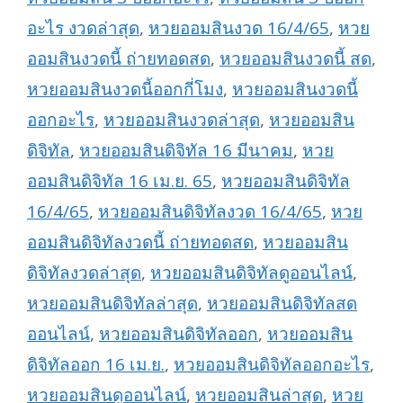
อะไร งวดล่าสุด
,
หวยออมสินงวด 16/4/65
,
หวย
ออมสินงวดนี้ ถ่ายทอดสด
,
หวยออมสินงวดนี้ สด
,
หวยออมสินงวดนี้ออกกี่โมง
,
หวยออมสินงวดนี้
ออกอะไร
,
หวยออมสินงวดล่าสุด
,
หวยออมสิน
ดิจิทัล
,
หวยออมสินดิจิทัล 16 มีนาคม
,
หวย
ออมสินดิจิทัล 16 เม.ย. 65
,
หวยออมสินดิจิทัล
16/4/65
,
หวยออมสินดิจิทัลงวด 16/4/65
,
หวย
ออมสินดิจิทัลงวดนี้ ถ่ายทอดสด
,
หวยออมสิน
ดิจิทัลงวดล่าสุด
,
หวยออมสินดิจิทัลดูออนไลน์
,
หวยออมสินดิจิทัลล่าสุด
,
หวยออมสินดิจิทัลสด
ออนไลน์
,
หวยออมสินดิจิทัลออก
,
หวยออมสิน
ดิจิทัลออก 16 เม.ย.
,
หวยออมสินดิจิทัลออกอะไร
,
หวยออมสินดูออนไลน์
,
หวยออมสินล่าสุด
,
หวย