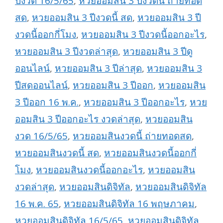
ปีงวด 16/5/65
,
หวยออมสิน 3 ปีงวดนี้ ถ่ายทอด
สด
,
หวยออมสิน 3 ปีงวดนี้ สด
,
หวยออมสิน 3 ปี
งวดนี้ออกกี่โมง
,
หวยออมสิน 3 ปีงวดนี้ออกอะไร
,
หวยออมสิน 3 ปีงวดล่าสุด
,
หวยออมสิน 3 ปีดู
ออนไลน์
,
หวยออมสิน 3 ปีล่าสุด
,
หวยออมสิน 3
ปีสดออนไลน์
,
หวยออมสิน 3 ปีออก
,
หวยออมสิน
3 ปีออก 16 พ.ค.
,
หวยออมสิน 3 ปีออกอะไร
,
หวย
ออมสิน 3 ปีออกอะไร งวดล่าสุด
,
หวยออมสิน
งวด 16/5/65
,
หวยออมสินงวดนี้ ถ่ายทอดสด
,
หวยออมสินงวดนี้ สด
,
หวยออมสินงวดนี้ออกกี่
โมง
,
หวยออมสินงวดนี้ออกอะไร
,
หวยออมสิน
งวดล่าสุด
,
หวยออมสินดิจิทัล
,
หวยออมสินดิจิทัล
16 พ.ค. 65
,
หวยออมสินดิจิทัล 16 พฤษภาคม
,
หวยออมสินดิจิทัล 16/5/65
,
หวยออมสินดิจิทัล