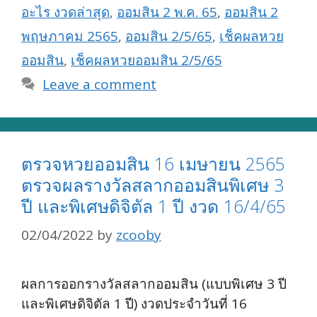
อะไร งวดล่าสุด
,
ออมสิน 2 พ.ค. 65
,
ออมสิน 2
พฤษภาคม 2565
,
ออมสิน 2/5/65
,
เช็คผลหวย
ออมสิน
,
เช็คผลหวยออมสิน 2/5/65
Leave a comment
ตรวจหวยออมสิน 16 เมษายน 2565
ตรวจผลรางวัลสลากออมสินพิเศษ 3
ปี และพิเศษดิจิตัล 1 ปี งวด 16/4/65
02/04/2022
by
zcooby
ผลการออกรางวัลสลากออมสิน (แบบพิเศษ 3 ปี
และพิเศษดิจิตัล 1 ปี) งวดประจำวันที่ 16