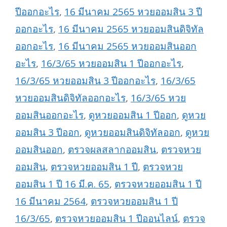
ปีออกอะไร
,
16 มีนาคม 2565 หวยออมสิน 3 ปี
ออกอะไร
,
16 มีนาคม 2565 หวยออมสินดิจิทัล
ออกอะไร
,
16 มีนาคม 2565 หวยออมสินออก
อะไร
,
16/3/65 หวยออมสิน 1 ปีออกอะไร
,
16/3/65 หวยออมสิน 3 ปีออกอะไร
,
16/3/65
หวยออมสินดิจิทัลออกอะไร
,
16/3/65 หวย
ออมสินออกอะไร
,
ดูหวยออมสิน 1 ปีออก
,
ดูหวย
ออมสิน 3 ปีออก
,
ดูหวยออมสินดิจิทัลออก
,
ดูหวย
ออมสินออก
,
ตรวจผลสลากออมสิน
,
ตรวจหวย
ออมสิน
,
ตรวจหวยออมสิน 1 ปี
,
ตรวจหวย
ออมสิน 1 ปี 16 มี.ค. 65
,
ตรวจหวยออมสิน 1 ปี
16 มีนาคม 2564
,
ตรวจหวยออมสิน 1 ปี
16/3/65
,
ตรวจหวยออมสิน 1 ปีออนไลน์
,
ตรวจ