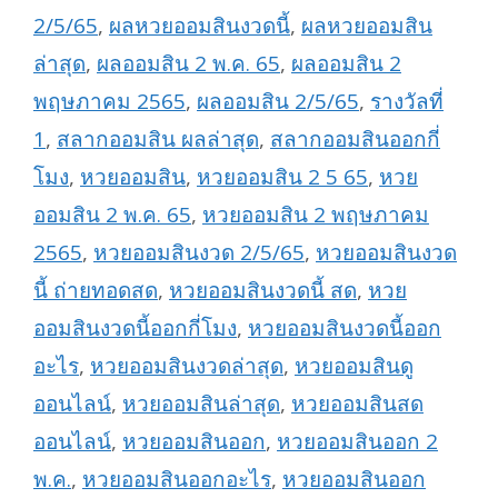
2/5/65
,
ผลหวยออมสินงวดนี้
,
ผลหวยออมสิน
ล่าสุด
,
ผลออมสิน 2 พ.ค. 65
,
ผลออมสิน 2
พฤษภาคม 2565
,
ผลออมสิน 2/5/65
,
รางวัลที่
1
,
สลากออมสิน ผลล่าสุด
,
สลากออมสินออกกี่
โมง
,
หวยออมสิน
,
หวยออมสิน 2 5 65
,
หวย
ออมสิน 2 พ.ค. 65
,
หวยออมสิน 2 พฤษภาคม
2565
,
หวยออมสินงวด 2/5/65
,
หวยออมสินงวด
นี้ ถ่ายทอดสด
,
หวยออมสินงวดนี้ สด
,
หวย
ออมสินงวดนี้ออกกี่โมง
,
หวยออมสินงวดนี้ออก
อะไร
,
หวยออมสินงวดล่าสุด
,
หวยออมสินดู
ออนไลน์
,
หวยออมสินล่าสุด
,
หวยออมสินสด
ออนไลน์
,
หวยออมสินออก
,
หวยออมสินออก 2
พ.ค.
,
หวยออมสินออกอะไร
,
หวยออมสินออก