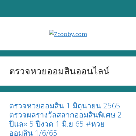
Skip
to
content
ตรวจหวยออมสินออนไลน์
ตรวจหวยออมสิน 1 มิถุนายน 2565
ตรวจผลรางวัลสลากออมสินพิเศษ 2
ปีและ 5 ปีงวด 1 มิ.ย 65 #หวย
ออมสิน 1/6/65