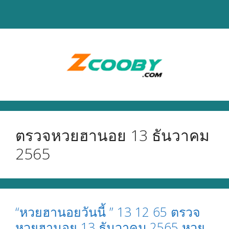
Skip
to
content
ตรวจหวยฮานอย 13 ธันวาคม
2565
“หวยฮานอยวันนี้ ” 13 12 65 ตรวจ
หวยฮานอย 13 ธันวาคม 2565 หวย