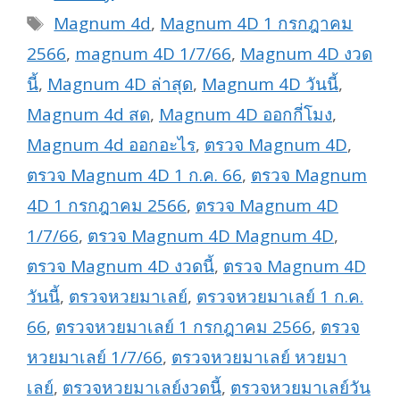
Tags
Magnum 4d
,
Magnum 4D 1 กรกฎาคม
2566
,
magnum 4D 1/7/66
,
Magnum 4D งวด
นี้
,
Magnum 4D ล่าสุด
,
Magnum 4D วันนี้
,
Magnum 4d สด
,
Magnum 4D ออกกี่โมง
,
Magnum 4d ออกอะไร
,
ตรวจ Magnum 4D
,
ตรวจ Magnum 4D 1 ก.ค. 66
,
ตรวจ Magnum
4D 1 กรกฎาคม 2566
,
ตรวจ Magnum 4D
1/7/66
,
ตรวจ Magnum 4D Magnum 4D
,
ตรวจ Magnum 4D งวดนี้
,
ตรวจ Magnum 4D
วันนี้
,
ตรวจหวยมาเลย์
,
ตรวจหวยมาเลย์ 1 ก.ค.
66
,
ตรวจหวยมาเลย์ 1 กรกฎาคม 2566
,
ตรวจ
หวยมาเลย์ 1/7/66
,
ตรวจหวยมาเลย์ หวยมา
เลย์
,
ตรวจหวยมาเลย์งวดนี้
,
ตรวจหวยมาเลย์วัน