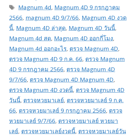
Tags
Magnum 4d
,
Magnum 4D 9 กรกฎาคม
2566
,
magnum 4D 9/7/66
,
Magnum 4D งวด
นี้
,
Magnum 4D ล่าสุด
,
Magnum 4D วันนี้
,
Magnum 4d สด
,
Magnum 4D ออกกี่โมง
,
Magnum 4d ออกอะไร
,
ตรวจ Magnum 4D
,
ตรวจ Magnum 4D 9 ก.ค. 66
,
ตรวจ Magnum
4D 9 กรกฎาคม 2566
,
ตรวจ Magnum 4D
9/7/66
,
ตรวจ Magnum 4D Magnum 4D
,
ตรวจ Magnum 4D งวดนี้
,
ตรวจ Magnum 4D
วันนี้
,
ตรวจหวยมาเลย์
,
ตรวจหวยมาเลย์ 9 ก.ค.
66
,
ตรวจหวยมาเลย์ 9 กรกฎาคม 2566
,
ตรวจ
หวยมาเลย์ 9/7/66
,
ตรวจหวยมาเลย์ หวยมา
เลย์
,
ตรวจหวยมาเลย์งวดนี้
,
ตรวจหวยมาเลย์วัน