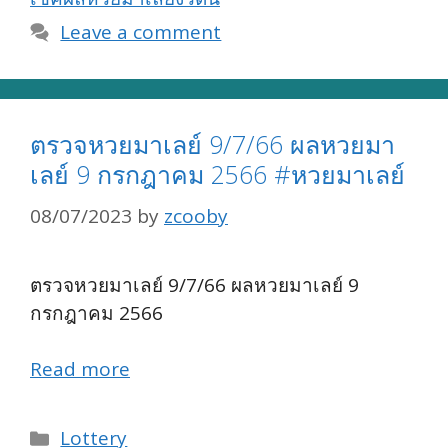
Leave a comment
ตรวจหวยมาเลย์ 9/7/66 ผลหวยมา
เลย์ 9 กรกฎาคม 2566 #หวยมาเลย์
08/07/2023
by
zcooby
ตรวจหวยมาเลย์ 9/7/66 ผลหวยมาเลย์ 9
กรกฎาคม 2566
Read more
Categories
Lottery