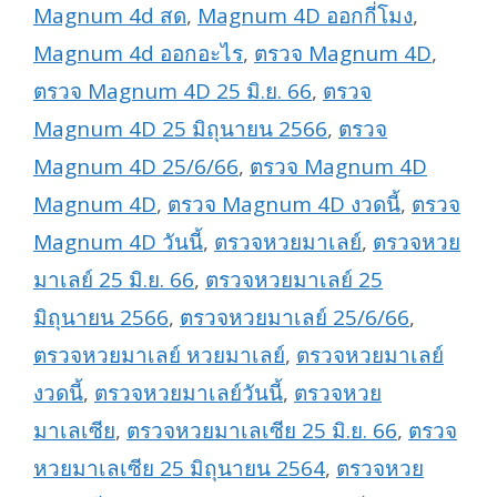
Magnum 4d สด
,
Magnum 4D ออกกี่โมง
,
Magnum 4d ออกอะไร
,
ตรวจ Magnum 4D
,
ตรวจ Magnum 4D 25 มิ.ย. 66
,
ตรวจ
Magnum 4D 25 มิถุนายน 2566
,
ตรวจ
Magnum 4D 25/6/66
,
ตรวจ Magnum 4D
Magnum 4D
,
ตรวจ Magnum 4D งวดนี้
,
ตรวจ
Magnum 4D วันนี้
,
ตรวจหวยมาเลย์
,
ตรวจหวย
มาเลย์ 25 มิ.ย. 66
,
ตรวจหวยมาเลย์ 25
มิถุนายน 2566
,
ตรวจหวยมาเลย์ 25/6/66
,
ตรวจหวยมาเลย์ หวยมาเลย์
,
ตรวจหวยมาเลย์
งวดนี้
,
ตรวจหวยมาเลย์วันนี้
,
ตรวจหวย
มาเลเซีย
,
ตรวจหวยมาเลเซีย 25 มิ.ย. 66
,
ตรวจ
หวยมาเลเซีย 25 มิถุนายน 2564
,
ตรวจหวย