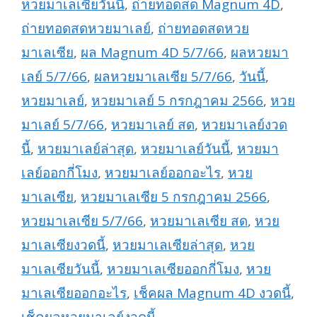
หวยมาเลเซียวันนี้
,
ถ่ายทอดสด Magnum 4D
,
ถ่ายทอดสดหวยมาเลย์
,
ถ่ายทอดสดหวย
มาเลเซีย
,
ผล Magnum 4D 5/7/66
,
ผลหวยมา
เลย์ 5/7/66
,
ผลหวยมาเลเซีย 5/7/66
,
วันนี้
,
หวยมาเลย์
,
หวยมาเลย์ 5 กรกฎาคม 2566
,
หวย
มาเลย์ 5/7/66
,
หวยมาเลย์ สด
,
หวยมาเลย์งวด
นี้
,
หวยมาเลย์ล่าสุด
,
หวยมาเลย์วันนี้
,
หวยมา
เลย์ออกกี่โมง
,
หวยมาเลย์ออกอะไร
,
หวย
มาเลเซีย
,
หวยมาเลเซีย 5 กรกฎาคม 2566
,
หวยมาเลเซีย 5/7/66
,
หวยมาเลเซีย สด
,
หวย
มาเลเซียงวดนี้
,
หวยมาเลเซียล่าสุด
,
หวย
มาเลเซียวันนี้
,
หวยมาเลเซียออกกี่โมง
,
หวย
มาเลเซียออกอะไร
,
เช็คผล Magnum 4D งวดนี้
,