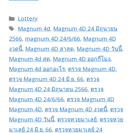
Categories
Lottery
Tags
Magnum 4d
,
Magnum 4D 24 มิถุนายน
2566
,
magnum 4D 24/6/66
,
Magnum 4D
งวดนี้
,
Magnum 4D ล่าสุด
,
Magnum 4D วันนี้
,
Magnum 4d สด
,
Magnum 4D ออกกี่โมง
,
Magnum 4d ออกอะไร
,
ตรวจ Magnum 4D
,
ตรวจ Magnum 4D 24 มิ.ย. 66
,
ตรวจ
Magnum 4D 24 มิถุนายน 2566
,
ตรวจ
Magnum 4D 24/6/66
,
ตรวจ Magnum 4D
Magnum 4D
,
ตรวจ Magnum 4D งวดนี้
,
ตรวจ
Magnum 4D วันนี้
,
ตรวจหวยมาเลย์
,
ตรวจหวย
มาเลย์ 24 มิ.ย. 66
,
ตรวจหวยมาเลย์ 24