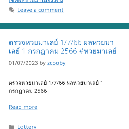
เช็คผลหวยมาเลย์งวดนี้
Leave a comment
ตรวจหวยมาเลย์ 1/7/66 ผลหวยมา
เลย์ 1 กรกฎาคม 2566 #หวยมาเลย์
01/07/2023
by
zcooby
ตรวจหวยมาเลย์ 1/7/66 ผลหวยมาเลย์ 1
กรกฎาคม 2566
Read more
Categories
Lottery