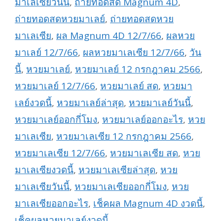
มาเลเซียวันนี้
,
ถ่ายทอดสด Magnum 4D
,
ถ่ายทอดสดหวยมาเลย์
,
ถ่ายทอดสดหวย
มาเลเซีย
,
ผล Magnum 4D 12/7/66
,
ผลหวย
มาเลย์ 12/7/66
,
ผลหวยมาเลเซีย 12/7/66
,
วัน
นี้
,
หวยมาเลย์
,
หวยมาเลย์ 12 กรกฎาคม 2566
,
หวยมาเลย์ 12/7/66
,
หวยมาเลย์ สด
,
หวยมา
เลย์งวดนี้
,
หวยมาเลย์ล่าสุด
,
หวยมาเลย์วันนี้
,
หวยมาเลย์ออกกี่โมง
,
หวยมาเลย์ออกอะไร
,
หวย
มาเลเซีย
,
หวยมาเลเซีย 12 กรกฎาคม 2566
,
หวยมาเลเซีย 12/7/66
,
หวยมาเลเซีย สด
,
หวย
มาเลเซียงวดนี้
,
หวยมาเลเซียล่าสุด
,
หวย
มาเลเซียวันนี้
,
หวยมาเลเซียออกกี่โมง
,
หวย
มาเลเซียออกอะไร
,
เช็คผล Magnum 4D งวดนี้
,
เช็คผลหวยมาเลย์งวดนี้