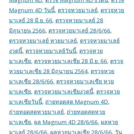
Magnum 4D
,
ตรวจ Magnum 4D งวดนี้
,
ตรวจ
Magnum 4D วันนี้
,
ตรวจหวยมาเลย์
,
ตรวจหวย
มาเลย์ 28 มิ.ย. 66
,
ตรวจหวยมาเลย์ 28
มิถุนายน 2566
,
ตรวจหวยมาเลย์ 28/6/66
,
ตรวจหวยมาเลย์ หวยมาเลย์
,
ตรวจหวยมาเลย์
งวดนี้
,
ตรวจหวยมาเลย์วันนี้
,
ตรวจหวย
มาเลเซีย
,
ตรวจหวยมาเลเซีย 28 มิ.ย. 66
,
ตรวจ
หวยมาเลเซีย 28 มิถุนายน 2564
,
ตรวจหวย
มาเลเซีย 28/6/66
,
ตรวจหวยมาเลเซีย หวย
มาเลเซีย
,
ตรวจหวยมาเลเซียงวดนี้
,
ตรวจหวย
มาเลเซียวันนี้
,
ถ่ายทอดสด Magnum 4D
,
ถ่ายทอดสดหวยมาเลย์
,
ถ่ายทอดสดหวย
มาเลเซีย
,
ผล Magnum 4D 28/6/66
,
ผลหวย
มาเลย์ 28/6/66
,
ผลหวยมาเลเซีย 28/6/66
,
วัน