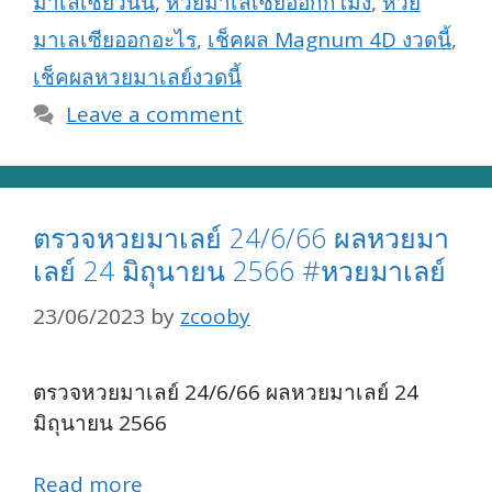
มาเลเซียวันนี้
,
หวยมาเลเซียออกกี่โมง
,
หวย
มาเลเซียออกอะไร
,
เช็คผล Magnum 4D งวดนี้
,
เช็คผลหวยมาเลย์งวดนี้
Leave a comment
ตรวจหวยมาเลย์ 24/6/66 ผลหวยมา
เลย์ 24 มิถุนายน 2566 #หวยมาเลย์
23/06/2023
by
zcooby
ตรวจหวยมาเลย์ 24/6/66 ผลหวยมาเลย์ 24
มิถุนายน 2566
Read more