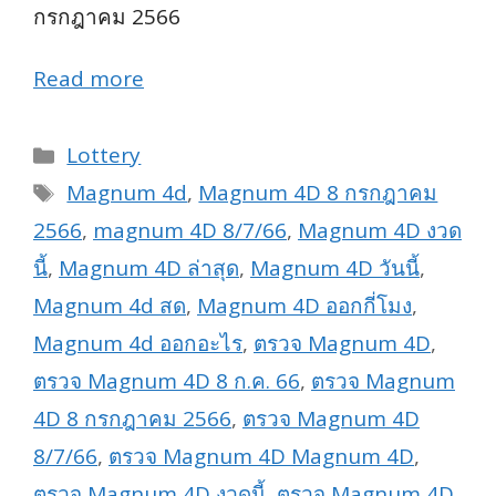
กรกฎาคม 2566
Read more
Categories
Lottery
Tags
Magnum 4d
,
Magnum 4D 8 กรกฎาคม
2566
,
magnum 4D 8/7/66
,
Magnum 4D งวด
นี้
,
Magnum 4D ล่าสุด
,
Magnum 4D วันนี้
,
Magnum 4d สด
,
Magnum 4D ออกกี่โมง
,
Magnum 4d ออกอะไร
,
ตรวจ Magnum 4D
,
ตรวจ Magnum 4D 8 ก.ค. 66
,
ตรวจ Magnum
4D 8 กรกฎาคม 2566
,
ตรวจ Magnum 4D
8/7/66
,
ตรวจ Magnum 4D Magnum 4D
,
ตรวจ Magnum 4D งวดนี้
,
ตรวจ Magnum 4D