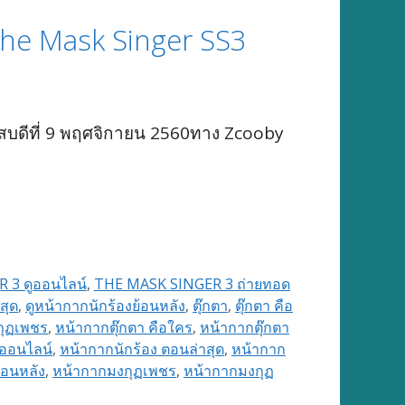
The Mask Singer SS3
ัสบดีที่ 9 พฤศจิกายน 2560ทาง Zcooby
 3 ดูออนไลน์
,
THE MASK SINGER 3 ถ่ายทอด
สุด
,
ดูหน้ากากนักร้องย้อนหลัง
,
ตุ๊กตา
,
ตุ๊กตา คือ
กุฏเพชร
,
หน้ากากตุ๊กตา คือใคร
,
หน้ากากตุ๊กตา
ูออนไลน์
,
หน้ากากนักร้อง ตอนล่าสุด
,
หน้ากาก
ย้อนหลัง
,
หน้ากากมงกุฏเพชร
,
หน้ากากมงกุฏ