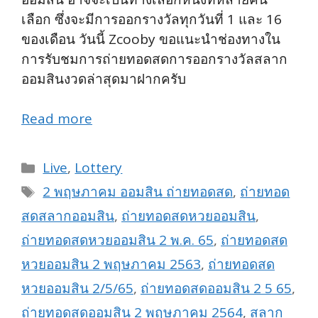
เลือก ซึ่งจะมีการออกรางวัลทุกวันที่ 1 และ 16
ของเดือน วันนี้ Zcooby ขอแนะนำช่องทางใน
การรับชมการถ่ายทอดสดการออกรางวัลสลาก
ออมสินงวดล่าสุดมาฝากครับ
Read more
Categories
Live
,
Lottery
Tags
2 พฤษภาคม ออมสิน ถ่ายทอดสด
,
ถ่ายทอด
สดสลากออมสิน
,
ถ่ายทอดสดหวยออมสิน
,
ถ่ายทอดสดหวยออมสิน 2 พ.ค. 65
,
ถ่ายทอดสด
หวยออมสิน 2 พฤษภาคม 2563
,
ถ่ายทอดสด
หวยออมสิน 2/5/65
,
ถ่ายทอดสดออมสิน 2 5 65
,
ถ่ายทอดสดออมสิน 2 พฤษภาคม 2564
,
สลาก