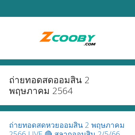
Skip
to
content
ถ่ายทอดสดออมสิน 2
พฤษภาคม 2564
ถ่ายทอดสดหวยออมสิน 2 พฤษภาคม
2566 LIVE 🔴 สลากออมสิน 2/5/66