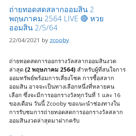
ถ่ายทอดสดสลากออมสิน 2
พฤษภาคม 2564 LIVE 🔴 หวย
ออมสิน 2/5/64
22/04/2021
by
zcooby
ถ่ายทอดสดการออกรางวัลสลากออมสินงวด
ล่าสุด
(2 พฤษภาคม
2564)
สำหรับผู้ที่สนใจการ
ออมทรัพย์พร้อมการเสี่ยงโชค การซื้อสลาก
ออมสิน อาจจะเป็นทางเลือกหนึ่งที่หลายคน
เลือก ซึ่งจะมีการออกรางวัลทุกวันที่ 1 และ 16
ของเดือน วันนี้ Zcooby ขอแนะนำช่องทางใน
การรับชมการถ่ายทอดสดการออกรางวัลสลาก
ออมสินงวดล่าสุดมาฝากครับ