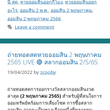
นี้ สด
,
หวยออมสินออกกี่โมง
,
หวยออมสินออก
อะไร
,
ออมสิน 2 พ.ค.
,
ออมสิน 2 พฤษภาคม
,
ออมสิน 2 พฤษภาคม 2566
Leave a comment
ถ่ายทอดสดหวยออมสิน 2 พฤษภาคม
2565 LIVE 🔴 สลากออมสิน 2/5/65
19/04/2022
by
zcooby
ถ่ายทอดสดการออกรางวัลสลากออมสินงวด
ล่าสุด
(2 พฤษภาคม
2565)
สำหรับผู้ที่สนใจการ
ออมทรัพย์พร้อมการเสี่ยงโชค การซื้อสลาก
ออมสิน อาจจะเป็นทางเลือกหนึ่งที่หลายคน