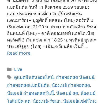
ท่านนะครับ โปรแกรม โอลิมปิกส์ 2016 ประเภท
แบดมินตัน วันที่ 11 สิงหาคม 2559 รอบแบ่ง
กลุ่ม ประเภท ชายเดี่ยว วิกตุ๊ร์ เอซิลเซ่น
(เดนมาร์ก) – บุญศักดิ์ พลสนะ (ไทย) คอร์ดที่ 3
เริ่มแข่งเวลา 21:20 น. ประเภท หญิงเดี่ยว รัชนก
อินทนนท์ (ไทย) – คาตี ตอลมอฟฟ์ (เอสโตเนีย)
คอร์ดที่ 3 เริ่มแข่งเวลา 18:25 น. พรทิพย์ บูรณะ
ประเสริฐสุข (ไทย) – เฉินเซวียนหือ เว็นดี้ …
Read more
Categories
Live
Tags
ดูแบดมินตันออนไลน์
,
ถ่ายทอดสด น้องเมย์
,
ถ่ายทอดสดแบดมินตัน
,
น้องเมย์ ถ่ายทอดสด
,
น้องเมย์ ถ่ายทอดสดวันนี้
,
น้องเมย์ สด
,
น้องเมย์
โอลิมปิค สด
,
น้องเมย์-รัชนก
,
น้องเมย์แข่งกี่โมง
,