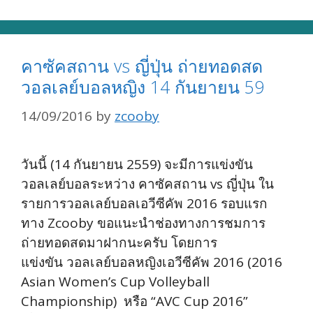
คาซัคสถาน vs ญี่ปุ่น ถ่ายทอดสด
วอลเลย์บอลหญิง 14 กันยายน 59
14/09/2016
by
zcooby
วันนี้ (14 กันยายน 2559) จะมีการแข่งขัน
วอลเลย์บอลระหว่าง คาซัคสถาน vs ญี่ปุ่น ใน
รายการวอลเลย์บอลเอวีซีคัพ 2016 รอบแรก
ทาง Zcooby ขอแนะนำช่องทางการชมการ
ถ่ายทอดสดมาฝากนะครับ โดยการ
แข่งขัน วอลเลย์บอลหญิงเอวีซีคัพ 2016 (2016
Asian Women’s Cup Volleyball
Championship) หรือ “AVC Cup 2016”