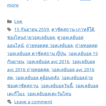
more
Categories
Live
Tags
15 กันยายน 2559
,
คาซัคสถาน-เกาหลีใต้
,
ช่องไหนถ่ายวอลเลย์บอล
,
ดูวอลเลย์บอล
ออนไลน์
,
ถ่ายทอดสด วอลเลย์บอล
,
ถ่ายทอดสด
วอลเลย์บอล คาซัคสถาน ญี่ปุ่น
,
วอลเลย์บอล 15
กันยายน
,
วอลเลย์บอล avc 2016
,
วอลเลย์บอล
avc 2016 ถ่ายทอดสด
,
วอลเลย์บอล avc 2016
สด
,
วอลเลย์บอล ดูย้อนหลัง
,
วอลเลย์บอลถ่าย
ช่องคาซัคสถาน
,
วอลเลย์บอลวันนี้
,
วอลเลย์บอล
เตะกี่โมง
,
วอลเลย์บอลเตะวันไหน
Leave a comment