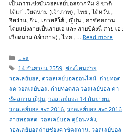
เป็นการแข่งขันวอลเลย์บอลจากทีม 8 ชาติ
ได้แก่ เวียดนาม (เจ้าภาพ) , ไทย , ไต้หวัน ,
อิหร่าน, จีน , เกาหลีใต้ , ญี่ปุ่น , คาซัคสถาน
โดยแบ่งสายเป็นสายเอ และ สายบีดังนี้ สาย เอ :
เวียดนาม (เจ้าภาพ) , ไทย , …
Read more
Categories
Live
Tags
14 กันยายน 2559
,
ช่องไหนถ่าย
วอลเลย์บอล
,
ดูวอลเลย์บอลออนไลน์
,
ถ่ายทอด
สด วอลเลย์บอล
,
ถ่ายทอดสด วอลเลย์บอล คา
ซัคสถาน ญี่ปุ่น
,
วอลเลย์บอล 14 กันยายน
,
วอลเลย์บอล avc 2016
,
วอลเลย์บอล avc 2016
ถ่ายทอดสด
,
วอลเลย์บอล ดูย้อนหลัง
,
วอลเลย์บอลถ่ายช่องคาซัคสถาน
,
วอลเลย์บอล