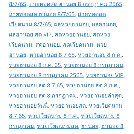
8/7/65
,
ถ่ายทอดสด ฮานอย 8 กรกฎาคม 2565
,
ถ่ายทอดสด ฮานอย 8/7/65
,
ถ่ายทอดสด
เวียดนาม 8/7/65
,
ผลหวยฮานอย
,
ผลฮานอย
,
ผลฮานอย สด VIP
,
สดหวยฮานอย
,
สดหวย
เวียดนาม
,
สดฮานอย
,
สดเวียดนาม
,
หวย
ฮานอย
,
หวยฮานอย 8 7 65
,
หวยฮานอย 8 ก.ค.
,
หวยฮานอย 8 ก.ค. 65
,
หวยฮานอย 8 กรกฎาคม
,
หวยฮานอย 8 กรกฎาคม 2565
,
หวยฮานอย VIP
,
หวยฮานอย สด 8 7 65
,
หวยฮานอย สด 8 ก.ค.
,
หวยฮานอย สด 8 กรกฎาคม
,
หวยฮานอยล่าสุด
,
หวยฮานอยวันนี้
,
หวยฮานอยสด
,
หวยเวียดนาม
8 7 65
,
หวยเวียดนาม 8 ก.ค.
,
หวยเวียดนาม 8
กรกฎาคม
,
หวยเวียดนามสด
,
ฮานอย
,
ฮานอย 8