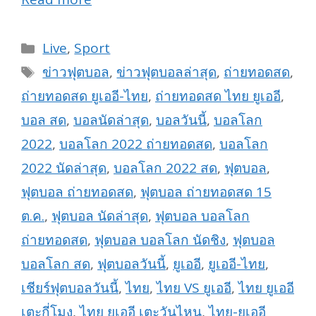
Categories
Live
,
Sport
Tags
ข่าวฟุตบอล
,
ข่าวฟุตบอลล่าสุด
,
ถ่ายทอดสด
,
ถ่ายทอดสด ยูเออี-ไทย
,
ถ่ายทอดสด ไทย ยูเออี
,
บอล สด
,
บอลนัดล่าสุด
,
บอลวันนี้
,
บอลโลก
2022
,
บอลโลก 2022 ถ่ายทอดสด
,
บอลโลก
2022 นัดล่าสุด
,
บอลโลก 2022 สด
,
ฟุตบอล
,
ฟุตบอล ถ่ายทอดสด
,
ฟุตบอล ถ่ายทอดสด 15
ต.ค.
,
ฟุตบอล นัดล่าสุด
,
ฟุตบอล บอลโลก
ถ่ายทอดสด
,
ฟุตบอล บอลโลก นัดชิง
,
ฟุตบอล
บอลโลก สด
,
ฟุตบอลวันนี้
,
ยูเออี
,
ยูเออี-ไทย
,
เชียร์ฟุตบอลวันนี้
,
ไทย
,
ไทย VS ยูเออี
,
ไทย ยูเออี
เตะกี่โมง
,
ไทย ยูเออี เตะวันไหน
,
ไทย-ยูเออี