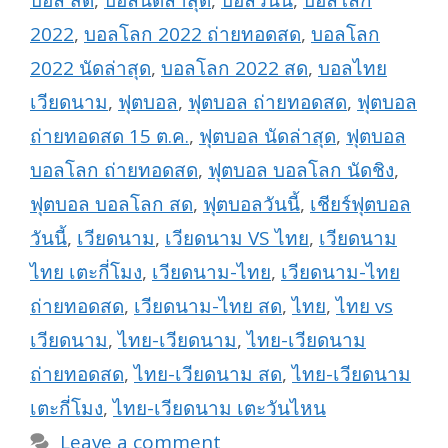
บอล สด
,
บอลนัดล่าสุด
,
บอลวันนี้
,
บอลโลก
2022
,
บอลโลก 2022 ถ่ายทอดสด
,
บอลโลก
2022 นัดล่าสุด
,
บอลโลก 2022 สด
,
บอลไทย
เวียดนาม
,
ฟุตบอล
,
ฟุตบอล ถ่ายทอดสด
,
ฟุตบอล
ถ่ายทอดสด 15 ต.ค.
,
ฟุตบอล นัดล่าสุด
,
ฟุตบอล
บอลโลก ถ่ายทอดสด
,
ฟุตบอล บอลโลก นัดชิง
,
ฟุตบอล บอลโลก สด
,
ฟุตบอลวันนี้
,
เชียร์ฟุตบอล
วันนี้
,
เวียดนาม
,
เวียดนาม VS ไทย
,
เวียดนาม
ไทย เตะกี่โมง
,
เวียดนาม-ไทย
,
เวียดนาม-ไทย
ถ่ายทอดสด
,
เวียดนาม-ไทย สด
,
ไทย
,
ไทย vs
เวียดนาม
,
ไทย-เวียดนาม
,
ไทย-เวียดนาม
ถ่ายทอดสด
,
ไทย-เวียดนาม สด
,
ไทย-เวียดนาม
เตะกี่โมง
,
ไทย-เวียดนาม เตะวันไหน
Leave a comment