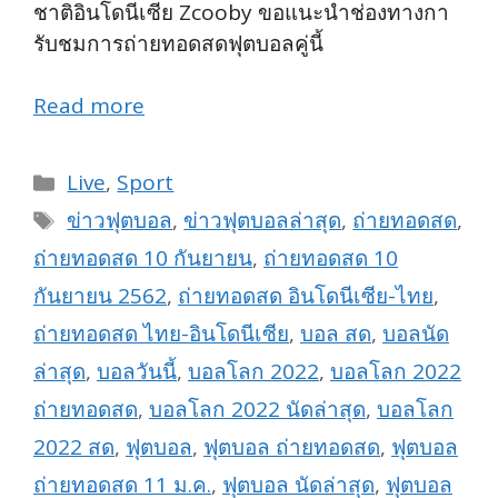
ชาติอินโดนีเซีย Zcooby ขอแนะนำช่องทางกา
รับชมการถ่ายทอดสดฟุตบอลคู่นี้
Read more
Categories
Live
,
Sport
Tags
ข่าวฟุตบอล
,
ข่าวฟุตบอลล่าสุด
,
ถ่ายทอดสด
,
ถ่ายทอดสด 10 กันยายน
,
ถ่ายทอดสด 10
กันยายน 2562
,
ถ่ายทอดสด อินโดนีเซีย-ไทย
,
ถ่ายทอดสด ไทย-อินโดนีเซีย
,
บอล สด
,
บอลนัด
ล่าสุด
,
บอลวันนี้
,
บอลโลก 2022
,
บอลโลก 2022
ถ่ายทอดสด
,
บอลโลก 2022 นัดล่าสุด
,
บอลโลก
2022 สด
,
ฟุตบอล
,
ฟุตบอล ถ่ายทอดสด
,
ฟุตบอล
ถ่ายทอดสด 11 ม.ค.
,
ฟุตบอล นัดล่าสุด
,
ฟุตบอล